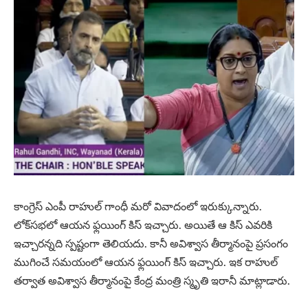
కాంగ్రెస్ ఎంపీ రాహుల్ గాంధీ మ‌రో వివాదంలో ఇరుక్కున్నారు.
లోక్‌స‌భ‌లో ఆయ‌న ఫ్ల‌యింగ్ కిస్ ఇచ్చారు. అయితే ఆ కిస్ ఎవ‌రికి
ఇచ్చార‌న్న‌ది స్ప‌ష్టంగా తెలియ‌దు. కానీ అవిశ్వాస తీర్మానంపై ప్ర‌సంగం
ముగించే స‌మ‌యంలో ఆయ‌న ఫ్ల‌యింగ్ కిస్ ఇచ్చారు. ఇక రాహుల్
త‌ర్వాత అవిశ్వాస తీర్మానంపై కేంద్ర మంత్రి స్మృతి ఇరానీ మాట్లాడారు.