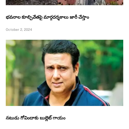
భవనాల కూల్చివేతపై మార్గదర్శకాలు జారీ చేస్తాం
October 2, 2024
నటుడు గోవిందాకు బుల్లెట్ గాయం