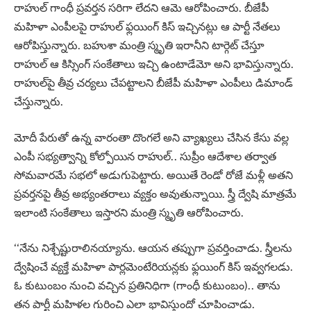
రాహుల్ గాంధీ ప్ర‌వ‌ర్త‌న స‌రిగా లేద‌ని ఆమె ఆరోపించారు. బీజేపీ
మ‌హిళా ఎంపీల‌పై రాహుల్ ఫ్ల‌యింగ్ కిస్ ఇచ్చిన‌ట్లు ఆ పార్టీ నేత‌లు
ఆరోపిస్తున్నారు. బ‌హుశా మంత్రి స్మృతి ఇరానీని టార్గెట్ చేస్తూ
రాహుల్ ఆ కిస్సింగ్ సంకేతాలు ఇచ్చి ఉంటాడేమో అని భావిస్తున్నారు.
రాహుల్‌పై తీవ్ర చ‌ర్య‌లు చేప‌ట్టాల‌ని బీజేపీ మ‌హిళా ఎంపీలు డిమాండ్
చేస్తున్నారు.
మోదీ పేరుతో ఉన్న వారంతా దొంగ‌లే అని వ్యాఖ్య‌లు చేసిన‌ కేసు వ‌ల్ల
ఎంపీ స‌భ్య‌త్వాన్ని కోల్పోయిన రాహుల్‌.. సుప్రీం ఆదేశాల త‌ర్వాత
సోమ‌వారమే స‌భ‌లో అడుగుపెట్టారు. అయితే రెండో రోజే మ‌ళ్లీ అత‌ని
ప్ర‌వ‌ర్త‌నపై తీవ్ర అభ్యంత‌రాలు వ్య‌క్తం అవుతున్నాయి. స్త్రీ ద్వేషి మాత్ర‌మే
ఇలాంటి సంకేతాలు ఇస్తార‌ని మంత్రి స్మృతి ఆరోపించారు.
‘‘నేను నిశ్చేష్టురాలినయ్యాను. ఆయన తప్పుగా ప్రవర్తించాడు. స్త్రీలను
ద్వేషించే వ్యక్తే మహిళా పార్లమెంటేరియన్లకు ఫ్లయింగ్ కిస్ ఇవ్వగలడు.
ఓ కుటుంబం నుంచి వచ్చిన ప్రతినిధిగా (గాంధీ కుటుంబం).. తాను
తన పార్టీ మహిళల గురించి ఎలా భావిస్తుందో చూపించాడు.