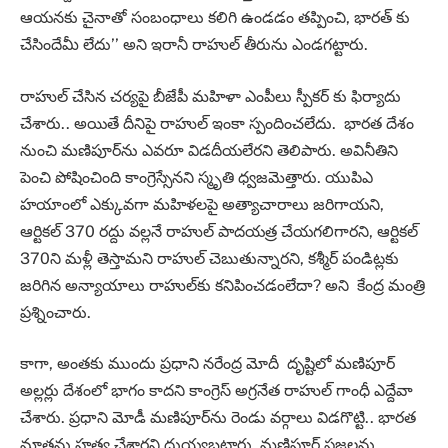
ఆయనకు చైనాతో సంబంధాలు కలిగి ఉండడం తప్పించి, భారత్ కు
చేసిందేమీ లేదు’’ అని ఇరానీ రాహుల్ తీరును ఎండగట్టారు.
రాహుల్ చేసిన చర్యపై బీజేపీ మహిళా ఎంపీలు స్పీకర్ కు ఫిర్యాదు
చేశారు.. అయితే దీనిపై రాహుల్ ఇంకా స్పందించ‌లేదు. భారత దేశం
నుంచి మణిపూర్‌ను ఎవరూ విడదీయలేరని తెలిపారు. అవినీతిని
పెంచి పోషించింది కాంగ్రెస్సేనని స్మృతి ధ్వజమెత్తారు. యుపిఎ
హయాంలో ఎక్కువగా మహిళలపై అత్యాచారాలు జరిగాయని,
ఆర్టికల్ 370 రద్దు వల్లనే రాహుల్ పాదయత్ర చేయగలిగారని, ఆర్టికల్
370ని మళ్లీ తెస్తామని రాహుల్ చెబుతున్నారని, కశ్మీర్ పండిట్లకు
జరిగిన అన్యాయాలు రాహుల్‌కు కనిపించడంలేదా? అని కేంద్ర మంత్రి
ప్రశ్నించారు.
కాగా, అంతకు ముందు ప్రధాని నరేంద్ర మోదీ దృష్టిలో మణిపూర్
అల్లర్లు దేశంలో భాగం కాదని కాంగ్రెస్ అగ్రనేత రాహుల్ గాంధీ ఎద్దేవా
చేశారు. ప్రధాని మోడీ మణిపూర్‌ను రెండు వర్గాలు విడగొట్టి.. భారత
మాతను హత్య చేశారని దుయ్యబట్టారు. మణిపూర్ ప్రజలను