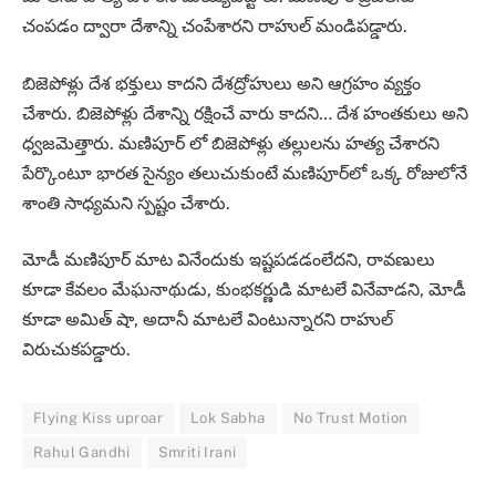
చంపడం ద్వారా దేశాన్ని చంపేశారని రాహుల్ మండిపడ్డారు.
బిజెపోళ్లు దేశ భక్తులు కాదని దేశద్రోహులు అని ఆగ్రహం వ్యక్తం
చేశారు. బిజెపోళ్లు దేశాన్ని రక్షించే వారు కాదని… దేశ హంతకులు అని
ధ్వజమెత్తారు. మణిపూర్ లో బిజెపోళ్లు తల్లులను హత్య చేశారని
పేర్కొంటూ భారత సైన్యం తలుచుకుంటే మణిపూర్‌లో ఒక్క రోజులోనే
శాంతి సాధ్యమని స్పష్టం చేశారు.
మోడీ మణిపూర్ మాట వినేందుకు ఇష్టపడడంలేదని, రావణులు
కూడా కేవలం మేఘనాథుడు, కుంభకర్ణుడి మాటలే వినేవాడని, మోడీ
కూడా అమిత్ షా, అదానీ మాటలే వింటున్నారని రాహుల్
విరుచుకపడ్డారు.
Flying Kiss uproar
Lok Sabha
No Trust Motion
Rahul Gandhi
Smriti Irani