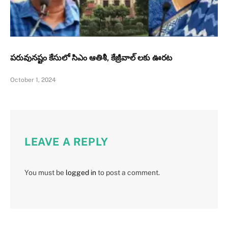
పరువునష్టం కేసులో సిఎం ఆతిశీ, కేజ్రీవాల్ లకు ఊరట
October 1, 2024
LEAVE A REPLY
You must be
logged in
to post a comment.