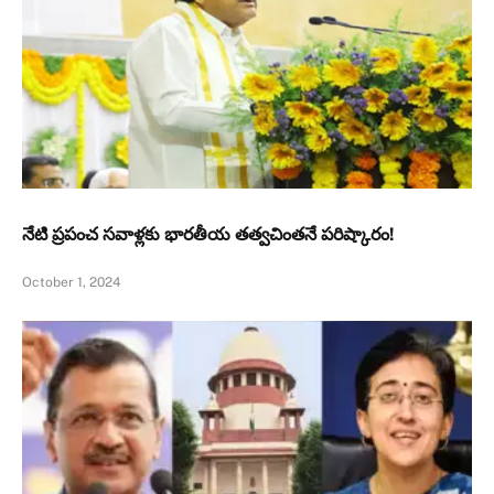
నేటి ప్రపంచ సవాళ్లకు భారతీయ తత్వచింతనే పరిష్కారం!
October 1, 2024