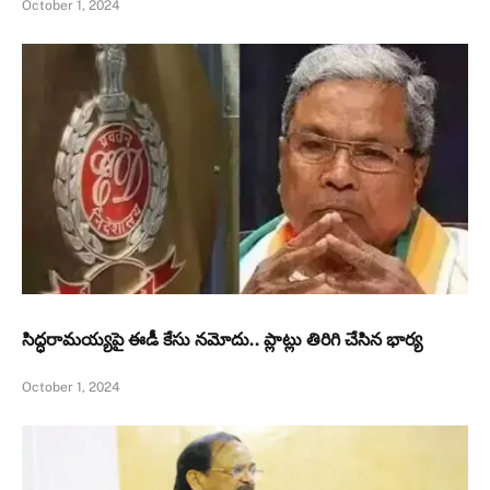
October 1, 2024
సిద్ధరామయ్యపై ఈడీ కేసు నమోదు.. ప్లాట్లు తిరిగి చేసిన భార్య
October 1, 2024