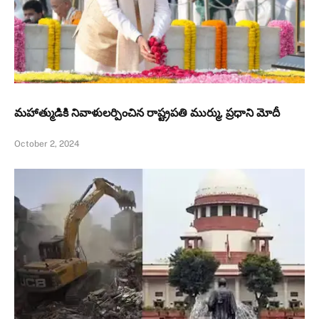
మహాత్ముడికి నివాళులర్పించిన రాష్ట్రపతి ముర్ము, ప్రధాని మోదీ
October 2, 2024