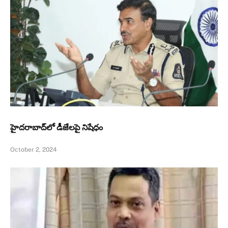
హైదరాబాద్‌లో డీజేలపై నిషేధం
October 2, 2024