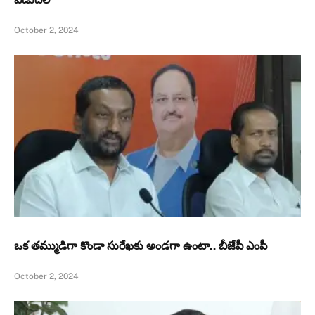
October 2, 2024
ఒక తమ్ముడిగా కొండా సురేఖకు అండగా ఉంటా.. బీజేపీ ఎంపీ
October 2, 2024