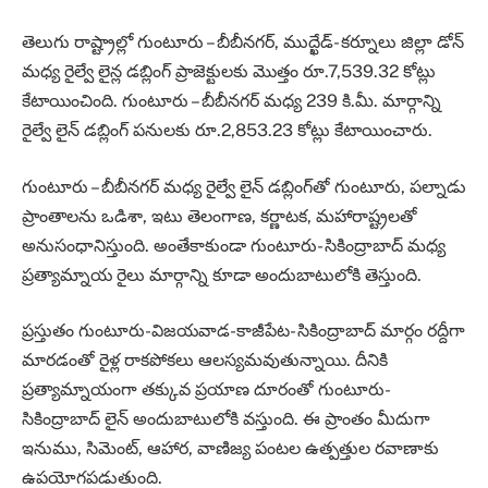
తెలుగు రాష్ట్రాల్లో గుంటూరు – బీబీనగర్, ముద్ఖేడ్‌- కర్నూలు జిల్లా డోన్‌
మధ్య రైల్వే లైన్ల డబ్లింగ్‌ ప్రాజెక్టులకు మొత్తం రూ.7,539.32 కోట్లు
కేటాయించింది. గుంటూరు – బీబీనగర్‌ మధ్య 239 కి.మీ. మార్గాన్ని
రైల్వే లైన్‌ డబ్లింగ్‌ పనులకు రూ.2,853.23 కోట్లు కేటాయించారు.
గుంటూరు – బీబీనగర్‌ మధ్య రైల్వే లైన్‌ డబ్లింగ్‌తో గుంటూరు, పల్నాడు
ప్రాంతాలను ఒడిశా, ఇటు తెలంగాణ, కర్ణాటక, మహారాష్ట్రలతో
అనుసంధానిస్తుంది. అంతేకాకుండా గుంటూరు- సికింద్రాబాద్‌ మధ్య
ప్రత్యామ్నాయ రైలు మార్గాన్ని కూడా అందుబాటులోకి తెస్తుంది.
ప్రస్తుతం గుంటూరు-విజయవాడ-కాజీపేట- సికింద్రాబాద్‌ మార్గం రద్దీగా
మారడంతో రైళ్ల రాకపోకలు ఆలస్యమవుతున్నాయి. దీనికి
ప్రత్యామ్నాయంగా తక్కువ ప్రయాణ దూరంతో గుంటూరు-
సికింద్రాబాద్‌ లైన్‌ అందుబాటులోకి వస్తుంది. ఈ ప్రాంతం మీదుగా
ఇనుము, సిమెంట్, ఆహార, వాణిజ్య పంటల ఉత్పత్తుల రవాణాకు
ఉపయోగపడుతుంది.