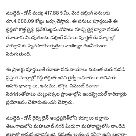
ముద్ఖేడ్‌ – డోన్‌ మధ్య 417.88 కి.మీ. మేర డబ్లింగ్‌ పనులకు
రూ.4,686.09 కోట్లు ఖర్చు చేస్తారు. ఈ పనులు పూర్తయితే ఈ
లైన్లలో కొత్త రైళ్లు ప్రవేశపెట్టడంతోపాటు గూడ్స్‌ రైళ్ల ద్వారా సరుకు
రవాణాకు వీలవుతుంది. డబ్లింగ్‌ పనులు పూర్తైతే ఈ మార్గాల్లో
పారిశ్రామిక, వ్యవసాయోత్పత్తుల వాణిజ్యం గణనీయంగా
పెరుగుతుంది.
ఈ ప్రాజెక్టు పూర్తయితే రవాణా సదుపాయాలు మరింత మెరుగుపడి
ప్రస్తుత మార్గాల్లో రద్దీ తగ్గుతుందని రైల్వే అధికారులు తెలిపారు.
ఆహార ధాన్యా లు, ఇనుము, బొగ్గు, సిమెంట్‌ రవాణా
పెరగడంతోపాటు చుట్టుపక్కల ప్రాంతాల్లోని ఇండస్ట్రియల్‌ కారిడార్లకు
ప్రయోజనం చేకూరుతుందని చెప్పారు.
ముద్ఖేడ్‌ – డోన్‌ రైల్వే లైన్‌ ఆంధ్రప్రదేశ్‌లోని కర్నూలు జిల్లాను
తెలంగాణలోని మహబూబ్ నగర్‌ మీదుగా మహారాష్ట్రలోని నాందేడ్‌
జిల్లాతో అనుసంధానిస్తుంది. ప్రస్తుతం అత్యంత రద్దీగా ఉన్న బలార్షా-