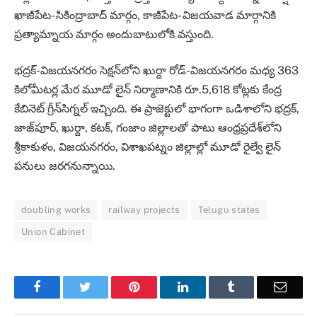
ఖాజీపేట- సికింద్రాబాద్‌ మార్గం, కాజీపేట- విజయవాడ మార్గానికి
ప్రత్యామ్నాయ మార్గం అందుబాటులోకి వస్తుంది.
భద్రక్‌-విజయనగరం సెక్షన్‌లోని ఖుర్దా రోడ్‌-విజయనగరం మధ్య 363
కిలోమీటర్ల మేర మూడో లైన్‌ నిర్మాణానికి రూ.5,618 కోట్లకు కేంద్ర
కేబినెట్‌ గ్రీన్‌సిగ్నల్‌ ఇచ్చింది. ఈ ప్రాజెక్టులో భాగంగా ఒడిశాలోని భద్రక్,
జాజ్‌పూర్, ఖుర్దా, కటక్, గంజాం జిల్లాలతో పాటు ఆంధ్రప్రదేశ్‌లోని
శ్రీకాకుళం, విజయనగరం, విశాఖపట్నం జిల్లాల్లో మూడో రైల్వే లైన్‌
పనులు జరగనున్నాయి.
doubling works
railway projects
Telugu states
Union Cabinet
Facebook
Twitter
Pinterest
LinkedIn
Tumblr
Email