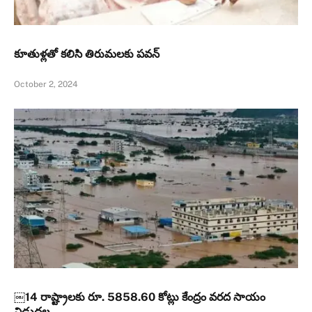
కూతుళ్ల‌తో క‌లిసి తిరుమ‌లకు పవన్‌
October 2, 2024
￼14 రాష్ట్రాలకు రూ. 5858.60 కోట్లు కేంద్రం వరద సాయం
విడుదల