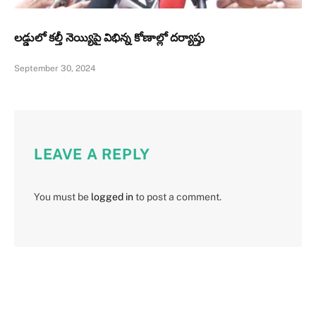
లడ్డులో కల్తీ నెయ్యిపై విభిన్న కోణాల్లో దర్యాప్తు
September 30, 2024
LEAVE A REPLY
You must be
logged in
to post a comment.