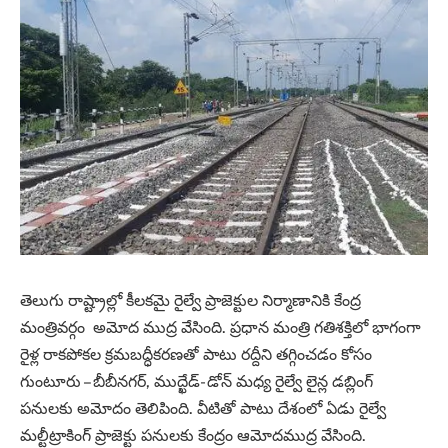
తెలుగు రాష్ట్రాల్లో కీలకమై రైల్వే ప్రాజెక్టుల నిర్మాణానికి కేంద్ర
మంత్రివర్గం అమోద ముద్ర వేసింది. ప్రధాన మంత్రి గతిశక్తిలో భాగంగా
రైళ్ల రాకపోకల క్రమబద్ధీకరణతో పాటు రద్దీని తగ్గించడం కోసం
గుంటూరు – బీబీనగర్, ముద్ఖేడ్‌- డోన్‌ మధ్య రైల్వే లైన్ల డబ్లింగ్‌
పనులకు అమోదం తెలిపింది. వీటితో పాటు దేశంలో ఏడు రైల్వే
మల్టీట్రాకింగ్‌ ప్రాజెక్టు పనులకు కేంద్రం ఆమోదముద్ర వేసింది.