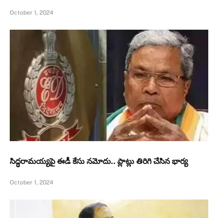
October 1, 2024
సిద్ధరామయ్యపై ఈడీ కేసు నమోదు.. ప్లాట్లు తిరిగి చేసిన భార్య
October 1, 2024