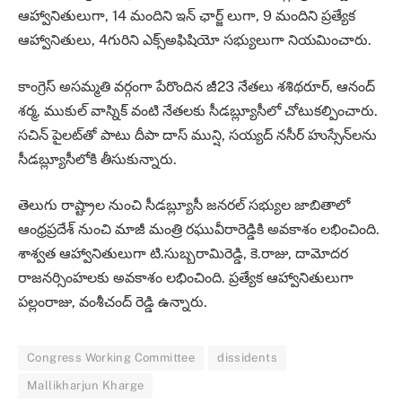
ఆహ్వానితులుగా, 14 మందిని ఇన్ ఛార్జ్ లుగా, 9 మందిని ప్రత్యేక
ఆహ్వానితులు, 4గురిని ఎక్స్‌అఫిషియో సభ్యులుగా నియమించారు.
కాంగ్రెస్‌ అసమ్మతి వర్గంగా పేరొందిన జీ23 నేతలు శశిథరూర్‌, ఆనంద్‌
శర్మ, ముకుల్‌ వాస్నిక్‌ వంటి నేతలకు సీడబ్ల్యూసీలో చోటుకల్పించారు.
సచిన్‌ పైలట్‌తో పాటు దీపా దాస్‌ మున్షి, సయ్యద్‌ నసీర్‌ హుస్సేన్‌లను
సీడబ్ల్యూసీలోకి తీసుకున్నారు.
తెలుగు రాష్ట్రాల నుంచి సీడబ్ల్యూసీ జనరల్‌ సభ్యుల జాబితాలో
ఆంధ్రప్రదేశ్ నుంచి మాజీ మంత్రి రఘువీరారెడ్డికి అవకాశం లభించింది.
శాశ్వత ఆహ్వానితులుగా టి.సుబ్బరామిరెడ్డి, కె.రాజు, దామోదర
రాజనర్సింహలకు అవకాశం లభించింది. ప్రత్యేక ఆహ్వానితులుగా
పల్లంరాజు, వంశీచంద్‌ రెడ్డి ఉన్నారు.
Congress Working Committee
dissidents
Mallikharjun Kharge