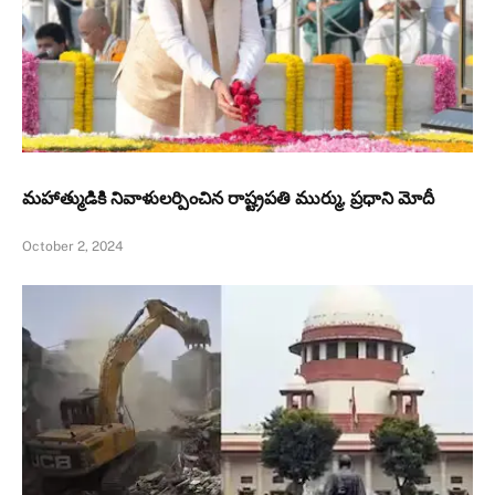
మహాత్ముడికి నివాళులర్పించిన రాష్ట్రపతి ముర్ము, ప్రధాని మోదీ
October 2, 2024