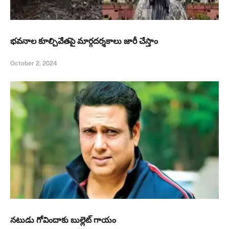
భవనాల కూల్చివేతపై మార్గదర్శకాలు జారీ చేస్తాం
October 2, 2024
నటుడు గోవిందాకు బుల్లెట్ గాయం