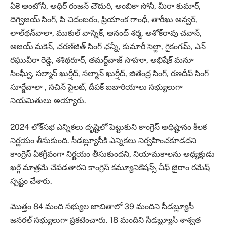
ఏకె ఆంటోనీ, అధిర్ రంజన్ చౌదురి, అంబికా సోనీ, మీరా కుమార్,
దిగ్విజయ్ సింగ్, పి చిదంబరం, ప్రియాంక గాంధీ, తారీఖు అన్వర్,
లాల్‌థన్‌వాలా, ముకుల్ వాస్నిక్, ఆనంద్ శర్మ, అశోక్‌రావు చవాన్,
అజయ్ మకెన్, చరణ్‌జిత్ సింగ్ ఛన్నీ, కుమారీ సెల్జా, గైకంగమ్, ఎన్
రఘువీరా రెడ్డి, శశిథరూర్, తమర్థ్‌వాజ్ సాహూ, అభిషేక్ మనూ
సింఘ్వీ, సల్మాన్ ఖుర్షీద్, సల్మాన్ ఖుర్షీద్, జితేంద్ర సింగ్, రణదీప్ సింగ్
సూర్జేవాలా , సచిన్ పైలట్, దీపక్ బబారియాలు సభ్యులుగా
నియమితులు అయ్యారు.
2024 లోక్‌సభ ఎన్నికలు దృష్టిలో పెట్టుకుని కాంగ్రెస్ అధిష్టానం కీలక
నిర్ణయం తీసుకుంది. సీడబ్ల్యూసీకి ఎన్నికలు నిర్వహించకూడదని
కాంగ్రెస్ ఏకగ్రీవంగా నిర్ణయం తీసుకుందని, నియామకాలను అధ్యక్షుడు
ఖర్గే మాత్రమే చేపడతారని కాంగ్రెస్ కమ్యూనికేషన్స్ చీఫ్ జైరాం రమేష్
స్పష్టం చేశారు.
మొత్తం 84 మంది సభ్యుల జాబితాలో 39 మందిని సీడబ్ల్యూసీ
జనరల్‌ సభ్యులుగా ప్రకటించారు. 18 మందిని సీడబ్ల్యూసీ శాశ్వత