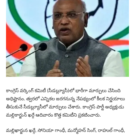
కాంగ్రెస్ వర్కింగ్ కమిటీ (సీడబ్ల్యూసీ)లో భారీగా మార్పులు చేసింది
అధిష్టానం. త్వరలో ఎన్నికల జరగనున్న నేపథ్యంలో కీలక నిర్ణయాలు
తీసుకునే సీడబ్ల్యూసీలో మార్పులు చేశారు. కాంగ్రెస్ పార్టీ అధ్యక్షుడు
మల్లికార్జున్ ఖర్గే ఆదివారం కొత్త కమిటీని ప్రకటించారు.
మల్లిఖార్జున ఖర్గే, సోనియా గాంధీ, మన్మోహన్ సింగ్, రాహుల్ గాంధీ,