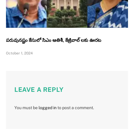
పరువునష్టం కేసులో సిఎం ఆతిశీ, కేజ్రీవాల్ లకు ఊరట
October 1, 2024
LEAVE A REPLY
You must be
logged in
to post a comment.