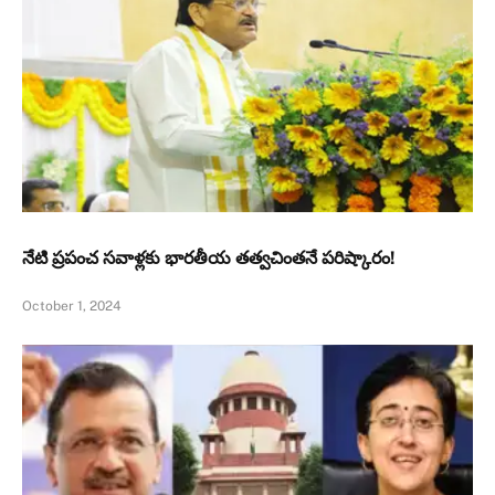
నేటి ప్రపంచ సవాళ్లకు భారతీయ తత్వచింతనే పరిష్కారం!
October 1, 2024