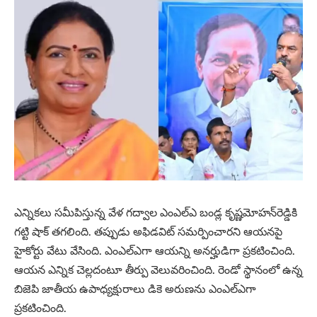
ఎన్నికలు సమీపిస్తున్న వేళ గద్వాల ఎంఎల్‌ఎ బండ్ల కృష్ణమోహన్‌రెడ్డికి
గట్టి షాక్ తగలింది. తప్పుడు అఫిడవిట్ సమర్పించారని ఆయనపై
హైకోర్టు వేటు వేసింది. ఎంఎల్‌ఎగా ఆయన్ని అనర్హుడిగా ప్రకటించింది.
ఆయన ఎన్నిక చెల్లదంటూ తీర్పు వెలువరించింది. రెండో స్థానంలో ఉన్న
బిజెపి జాతీయ ఉపాధ్యక్షురాలు డికె అరుణను ఎంఎల్‌ఎగా
ప్రకటించింది.