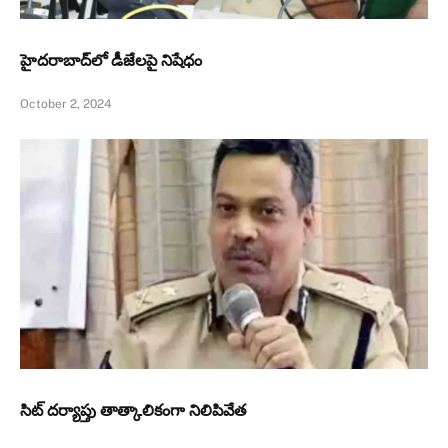
హైదరాబాద్‌లో డీజేలపై నిషేధం
October 2, 2024
సిట్‌ దర్యాప్తు తాత్కాలికంగా నిలిపివేత