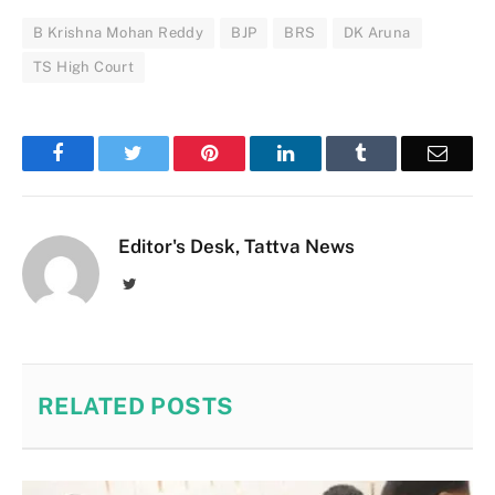
B Krishna Mohan Reddy
BJP
BRS
DK Aruna
TS High Court
Facebook
Twitter
Pinterest
LinkedIn
Tumblr
Email
Editor's Desk, Tattva News
Twitter
RELATED
POSTS