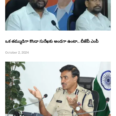
ఒక తమ్ముడిగా కొండా సురేఖకు అండగా ఉంటా.. బీజేపీ ఎంపీ
October 2, 2024