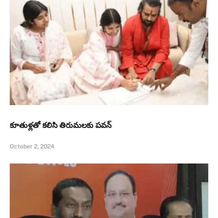
కూతుళ్ల‌తో క‌లిసి తిరుమ‌లకు పవన్‌
October 2, 2024