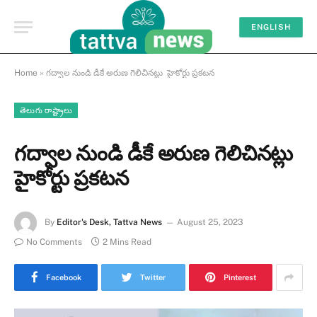
ENGLISH
Home
»
గద్వాల నుండి డీకే అరుణ గెలిచినట్లు హైకోర్టు ప్రకటన
తెలుగు రాష్ట్రాలు
గద్వాల నుండి డీకే అరుణ గెలిచినట్లు
హైకోర్టు ప్రకటన
By
Editor's Desk, Tattva News
August 25, 2023
No Comments
2 Mins Read
Facebook
Twitter
Pinterest