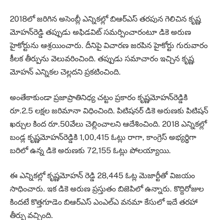
2018లో జరిగిన అసెంబ్లీ ఎన్నికల్లో బిఆర్‌ఎస్ తరపున గెలిచిన కృష్ణ
మోహన్‌రెడ్డి తప్పుడు అఫిడవిట్ సమర్పించారంటూ డికె అరుణ
హైకోర్టును ఆశ్రయించారు. దీనిపై విచారణ జరపిన హైకోర్టు గురువారం
కీలక తీర్పును వెలువరించింది. తప్పుడు సమాచారం ఇచ్చిన కృష్ణ
మోహన్ ఎన్నికల చెల్లదని ప్రకటించింది.
అంతేకాకుండా ప్రజాప్రాతినిధ్య చట్టం ప్రకారం కృష్ణమోహన్‌రెడ్డికి
రూ.2.5 లక్షల జరిమానా విధించింది. పిటిషనర్ డికె అరుణకు పిటిషన్
ఖర్చుల కింద రూ.50వేలు చెల్లించాలని ఆదేశించింది. 2018 ఎన్నికల్లో
బండ్ల కృష్ణమోహన్‌రెడ్డికి 1,00,415 ఓట్లు రాగా, కాంగ్రెస్ అభ్యర్థిగా
బరిలో ఉన్న డికె అరుణకు 72,155 ఓట్లు పోలయ్యాయి.
ఈ ఎన్నికల్లో కృష్ణమోహన్ రెడ్డి 28,445 ఓట్ల మెజార్టీతో విజయం
సాధించారు. ఇక డికె అరుణ ప్రస్తుతం బిజెపిలో ఉన్నారు. కొద్దిరోజుల
కిందటే కొత్తగూడెం బిఆర్‌ఎస్ ఎంఎల్‌ఎ వనమా కేసులో ఇదే తరహా
తీర్పు వచ్చింది.