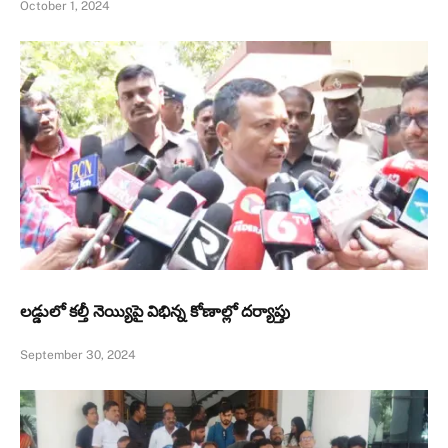
October 1, 2024
లడ్డులో కల్తీ నెయ్యిపై విభిన్న కోణాల్లో దర్యాప్తు
September 30, 2024