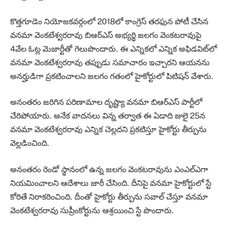
కొత్తగూడెం నియోజకవర్గంలో 2018లో కాంగ్రెస్ తరఫున పోటీ చేసిన
వనమా వెంకటేశ్వరరావు బిఆర్‌ఎస్ అభ్యర్థి జలగం వెంకటరావుపై
4వేల ఓట్ల మెజార్టీతో గెలుపొందారు. ఈ ఎన్నికలో ఎన్నిక అఫిడవిట్‌లో
వనమా వెంకటేశ్వరరావు తప్పుడు సమాచారం ఇచ్చారని ఆయనను
అనర్హుడిగా ప్రకటించాలని జలగం గతంలో హైకోర్టులో పిటిషన్ వేశారు.
అనంతరం జరిగిన పరిణామాల దృష్ట్యా వనమా బిఆర్‌ఎస్ పార్టీలో
చేరిపోయారు. అనేక వాదనలు విన్న తర్వాత ఈ ఏడాది జులై 25న
వనమా వెంకటేశ్వరరావు ఎన్నిక చెల్లదని ప్రకటిస్తూ హైకోర్టు తీర్పును
వెల్లడించింది.
అనంతరం రెండో స్థానంలో ఉన్న జలగం వెంకటరావును ఎంఎల్‌ఎగా
నియమించాలని ఆదేశాలు జారీ చేసింది. దీనిపై వనమా హైకోర్టులో స్టే
కోరితే నిరాకరించింది. దీంతో హైకోర్టు తీర్పును సవాల్ చేస్తూ వనమా
వెంకటేశ్వరరావు సుప్రీంకోర్టును ఆశ్రయించి స్టే పొందారు.