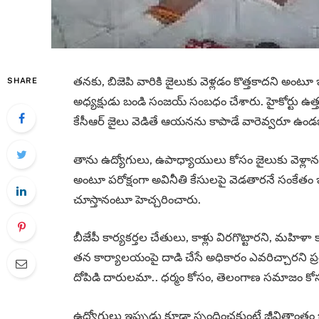
తనకు, బిజెపి వారికి జైలుకు వెళ్లడం కొత్తకాదని అంటూ
SHARE
అధ్యక్షుడు బండి సంజయ్ సంబధం చేశారు. హైకోర్టు ఉ
కేసీఆర్ జైలు వెడితే ఆయనను కాపాడే వారెవ్వరూ ఉండ
తాను ఉద్యోగులు, ఉపాధ్యాయులు కోసం జైలుకు వెళ్లానని,
అంటూ పరోక్షంగా అవినీతి కేసులపై వెడతారనే సంకేతం ఇ
చూస్తానంటూ హెచ్చరించారు.
బీజేపీ కార్యకర్తల చేతులు, కాళ్లు విరగొట్టారని, మహిళా 
తన కార్యాలయంపై దాడి చేసే అధికారం ఎవరిచ్చారని
దోపిడి దారులమా.. ధర్మం కోసం, తెలంగాణ సమాజం కోస
ఉద్యోగులు ఇప్పుడు కూడా స్పందించకుంటే జీవితాంత