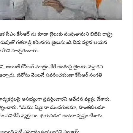
 ఇక సీఎం కేసీఆర్ ను కూడా జైలుకు పంపుతామని బిజెపి రాష్ట్ర
త్తరువుతో గతరాత్రి కరీంనగర్ జైలునుండి విడుదలైన ఆయన
బోరని హెచ్చరించారు.
 అయితే కేసీఆర్‌ మాత్రం వేరే అంశంపై జైలుకు వెళ్తారని
చ్చారు. జీవోను వెంటనే సవరించకుండా కేసీఆర్‌ సంగతి
కార్యకర్తలపై అసభ్యంగా ప్రవర్తించారని ఆవేదన వ్యక్తం చేశారు.
 ప్రశ్నించారు. “మేము ఏమైనా దుండగులమా, హంతకులమా
ం పనిచేసే వ్యక్తులం. భయపడం” అంటూ స్పష్టం చేశారు.
ం ఇబ్బంది పడే ప్రమాదం ఉంటుందని సంజయ్