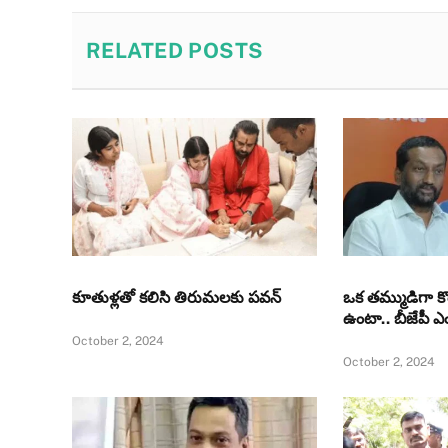
RELATED
POSTS
కూతుళ్ల‌తో క‌లిసి తిరుమ‌లకు పవన్‌
ఒక తమ్ముడిగా క
ఉంటా.. బీజేపీ ఎ
October 2, 2024
October 2, 2024