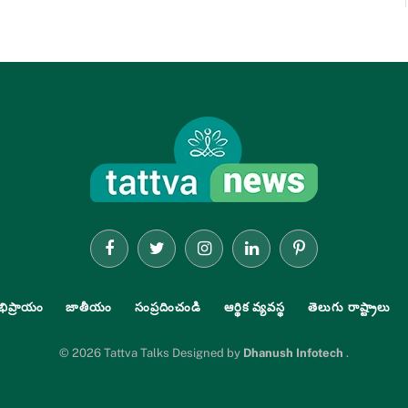
Facebook
Twitter
Instagram
LinkedIn
Pinterest
భిప్రాయం
జాతీయం
సంప్రదించండి
ఆర్థిక వ్యవస్థ
తెలుగు రాష్ట్రాలు
© 2026 Tattva Talks Designed by
Dhanush Infotech
.