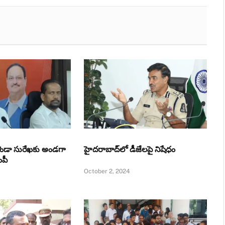
ొండా సురేఖకు అండగా
హైదరాబాద్‌లో డీజేలపై నిషేధం
ంపీ
October 2, 2024