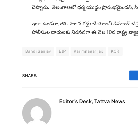
చెప్పారు. తెలంగాణలో ధర్మ యుద్దం ప్రారంభమైందని, సీఎం క
ఇలా ఉండగా, జిఓ పాలన రద్దు చేయాలనీ డిమాండ్ చేస్తూ
పోలీసుల దాడులకు నిరసనగా ఈ నెల 10న రాష్ట్ర వ్యాప్త 
Bandi Sanjay
BJP
Karimnagar jail
KCR
SHARE.
Editor's Desk, Tattva News