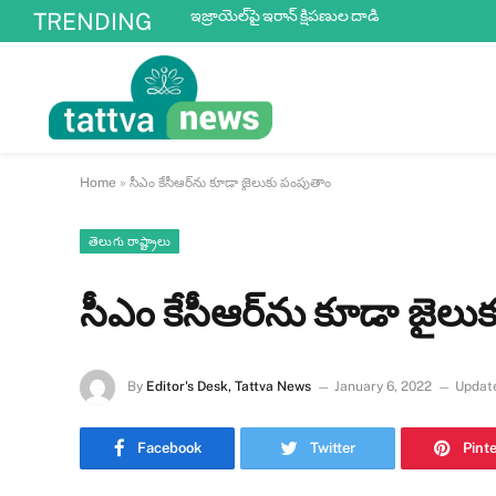
ఇజ్రాయెల్‌పై ఇరాన్ క్షిపణుల దాడి
TRENDING
Home
»
సీఎం కేసీఆర్‌ను కూడా జైలుకు పంపుతాం
తెలుగు రాష్ట్రాలు
సీఎం కేసీఆర్‌ను కూడా జైల
By
Editor's Desk, Tattva News
January 6, 2022
Updat
Facebook
Twitter
Pint