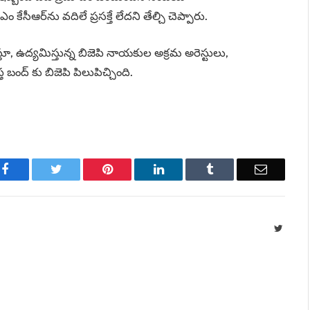
ేసీఆర్‌ను వదిలే ప్రసక్తే లేదని తేల్చి చెప్పారు.
, ఉద్యమిస్తున్న బిజెపి నాయకుల అక్రమ అరెస్టులు,
బంద్ కు బిజెపి పిలుపిచ్చింది.
Facebook
Twitter
Pinterest
LinkedIn
Tumblr
Email
Twitte