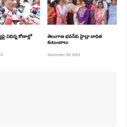
యిపై విభిన్న కోణాల్లో
తెలంగాణ భవన్‌కు హైడ్రా బాధిత
కుటుంబాలు
24
September 28, 2024