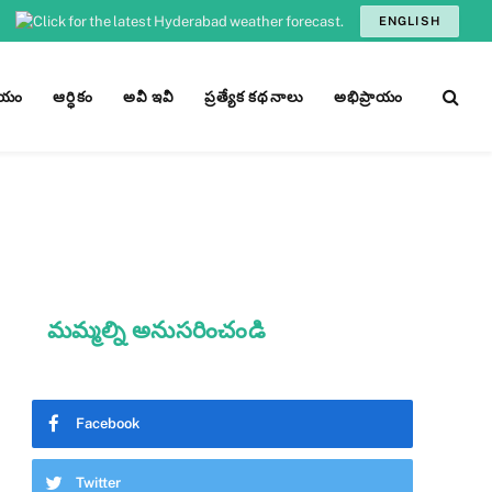
ENGLISH
ీయం
ఆర్ధికం
అవీ ఇవీ
ప్రత్యేక కథనాలు
అభిప్రాయం
మమ్మల్ని అనుసరించండి
Facebook
Twitter