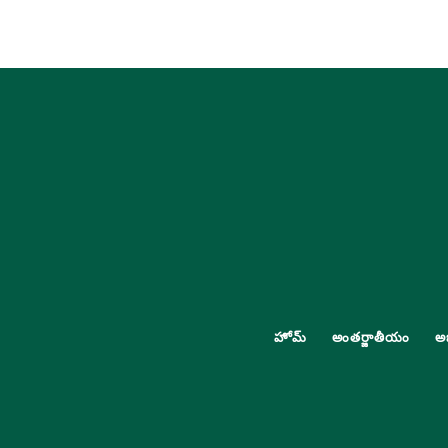
హోమ్
అంతర్జాతీయం
అ