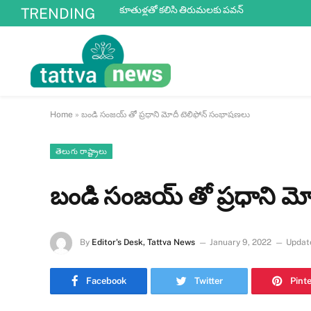
కూతుళ్ల‌తో క‌లిసి తిరుమ‌లకు పవన్‌
TRENDING
Home
»
బండి సంజయ్ తో ప్రధాని మోదీ టెలిఫోన్ సంభాషణలు
తెలుగు రాష్ట్రాలు
బండి సంజయ్ తో ప్రధాని మ
By
Editor's Desk, Tattva News
January 9, 2022
Updat
Facebook
Twitter
Pint