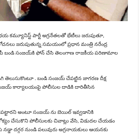
 కమ్యూనిస్ట్ పార్టీ అగ్రనేతలతో భేటీలు జరుపుతూ,
మాలోచనలు జరుపుతున్న సమయంలో ప్రధాన మంత్రి నరేంద్ర
 ఎంపీ బండి సంజయ్‌కి ఫోన్ చేసి తెలంగాణ రాజకీయ పరిణామాల
తెలుసుకొంటూ . బండి సంజయ్ చేపట్టిన జాగరణ దీక్ష
 సంజయ్ కార్యాలయంపై పోలీసుల దాడికి దారితీసిన
చేపట్టారని అంటూ సంజయ్ ను బెయిల్ ఇవ్వడానికి
 జోక్యం చేసుకొని పోలీసులకు చివాట్లు వేసి, విడుదల చేయడం
జెపి నడ్డా దగ్గర నుండి పలువురు అగ్రనాయకులు ఆయనకు