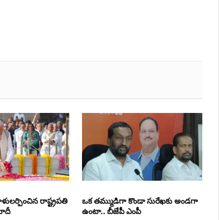
ళులర్పించిన రాష్ట్రపతి
ఒక తమ్ముడిగా కొండా సురేఖకు అండగా
మోదీ
ఉంటా.. బీజేపీ ఎంపీ