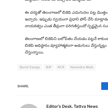
ఈ చర్యతో తెలంగాణలో బిజెపి ఎదుగుదల పట్ల మొత్తం బ
ఇచ్చారు. ఇప్పుడు స్వయంగా ప్రధాని ఫోన్ చేసి మాట్లాడ
నాయకత్వం ఎంత తీవ్రంగా పరిగణిస్తుందో స్పష్టమైన సం
తెలంగాణలో బిజెపిని బలోపేతం చేయడం పట్లనే కాకుండ
బిజెపి అధిష్ఠానం వ్యూహాత్మకంగా అడుగులు వేస్తున్నట
చేస్తున్నాయి.
Bandi Sanjay
BJP
KCR
Narendra Modi
SHARE.
Editor's Desk, Tattva News