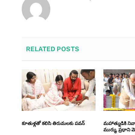
RELATED
POSTS
కూతుళ్ల‌తో క‌లిసి తిరుమ‌లకు పవన్‌
మహాత్ముడికి నివా
ముర్ము, ప్రధాని 