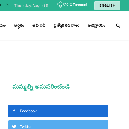
Thursday, August 6
ENGLISH
ebook
Twitter
Instagram
ీయం
ఆర్ధికం
అవీ ఇవీ
ప్రత్యేక కథనాలు
అభిప్రాయం
మమ్మల్ని అనుసరించండి
Facebook
Twitter