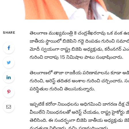
తెలంగాణ ముఖ్యమంత్రి కె చంద్రశేఖరరావు ఒక వంక ఉభయ
SHARE
జాతీయ స్థాయిలో బిజెపిని గద్దె దింపడం గురించి స
మోదీ స్వయంగా రాష్ట్ర బిజెపి అధ్యక్షుడు, కరీంనగర్
గురించి దాదాపు 15 నిమిషాల పాటు సంభాషించారు.
తెలంగాణలో తాజా రాజకీయ పరిణామాలను కూడా అడిగి 
గురించి, అరెస్ట్ తదితర అంశాల గురించి చర్చించారు.
పరిస్థితుల గురించి తెలుసుకున్నారు.
ఇప్పటికే కరోనా నిబంధలను అధిగమించి జాగరణ దీక్ష 
వీలులేని నిబంధనలతో అరెస్ట్ చేయడం, రాష్ట్ర హైకోర్టు
తెలిసింది. ఈ సందర్భంగా బిజెపి జాతీయ అధ్యక్షుడు 
మద్దతుగా నిలిచారు. వచ్చి పరామర్శించారు.