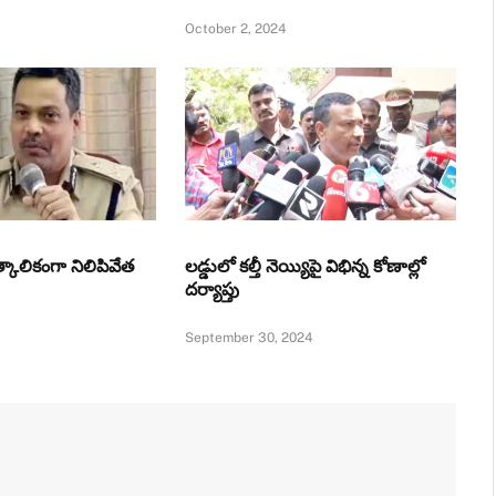
October 2, 2024
ాత్కాలికంగా నిలిపివేత
లడ్డులో కల్తీ నెయ్యిపై విభిన్న కోణాల్లో
దర్యాప్తు
September 30, 2024