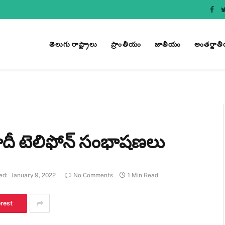
Fac
తెలుగు రాష్ట్రాలు
ప్రాంతీయం
జాతీయం
అంతర్జాత
ోదీ టెలిఫోన్ సంభాషణలు
ed:
January 9, 2022
No Comments
1 Min Read
erest