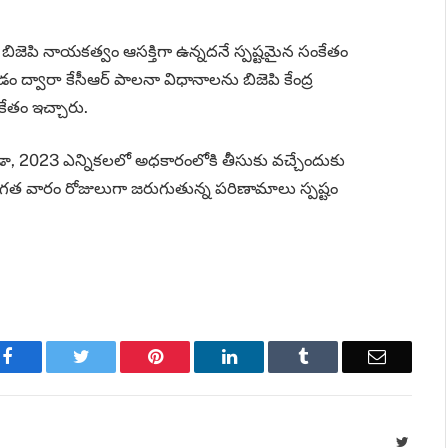
ిజెపి నాయకత్వం ఆసక్తిగా ఉన్నదనే స్పష్టమైన సంకేతం
డం ద్వారా కేసీఆర్ పాలనా విధానాలను బిజెపి కేంద్ర
కేతం ఇచ్చారు.
ా, 2023 ఎన్నికలలో అధకారంలోకి తీసుకు వచ్చేందుకు
్లు గత వారం రోజులుగా జరుగుతున్న పరిణామాలు స్పష్టం
Facebook
Twitter
Pinterest
LinkedIn
Tumblr
Email
Twitte