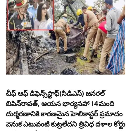
చీఫ్ ఆఫ్ డిఫెన్స్‌స్టాఫ్(సిడిఎస్) జనరల్
బిపిన్‌రావత్, ఆయన భార్యసహా 14మంది
దుర్మరణానికి కారణమైన హెలికాప్టర్ ప్రమాదం
వెనుక ఎటువంటి కుట్రలేదని త్రివిధ దళాల కోర్టు