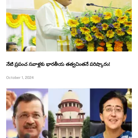
నేటి ప్రపంచ సవాళ్లకు భారతీయ తత్వచింతనే పరిష్కారం!
October 1, 2024