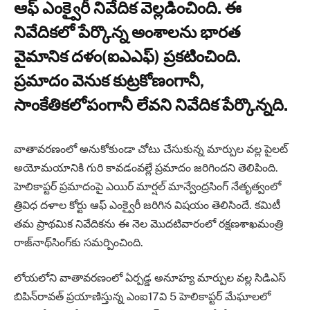
ఆఫ్ ఎంక్వైరీ నివేదిక వెల్లడించింది. ఈ
నివేదికలో పేర్కొన్న అంశాలను భారత
వైమానిక దళం(ఐఎఎఫ్) ప్రకటించింది.
ప్రమాదం వెనుక కుట్రకోణంగానీ,
సాంకేతికలోపంగానీ లేవని నివేదిక పేర్కొన్నది.
వాతావరణంలో అనుకోకుండా చోటు చేసుకున్న మార్పుల వల్ల పైలట్
అయోమయానికి గురి కావడంవల్లే ప్రమాదం జరిగిందని తెలిపింది.
హెలికాప్టర్ ప్రమాదంపై ఎయిర్ మార్షల్ మాన్వేంద్రసింగ్ నేతృత్వంలో
త్రివిధ దళాల కోర్టు ఆఫ్ ఎంక్వైరీ జరిగిన విషయం తెలిసిందే. కమిటీ
తమ ప్రాథమిక నివేదికను ఈ నెల మొదటివారంలో రక్షణశాఖమంత్రి
రాజ్‌నాథ్‌సింగ్‌కు సమర్పించింది.
లోయలోని వాతావరణంలో ఏర్పడ్డ అనూహ్య మార్పుల వల్ల సిడిఎస్
బిపిన్‌రావత్ ప్రయాణిస్తున్న ఎంఐ17వి 5 హెలికాప్టర్ మేఘాలలో