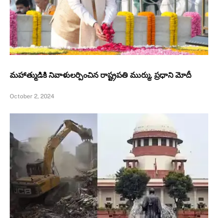
మహాత్ముడికి నివాళులర్పించిన రాష్ట్రపతి ముర్ము, ప్రధాని మోదీ
October 2, 2024