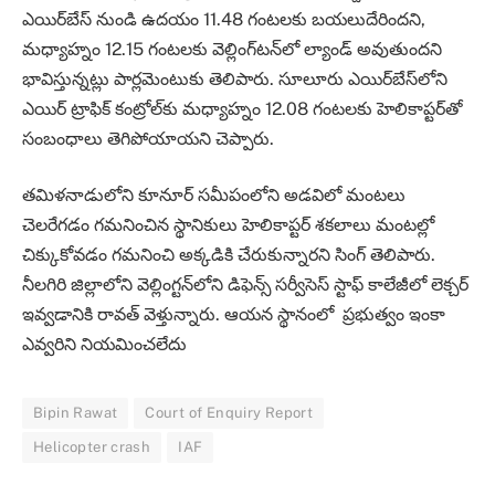
ఎయిర్‌బేస్ నుండి ఉదయం 11.48 గంటలకు బయలుదేరిందని,
మధ్యాహ్నం 12.15 గంటలకు వెల్లింగ్‌టన్‌లో ల్యాండ్ అవుతుందని
భావిస్తున్నట్లు పార్లమెంటుకు తెలిపారు. సూలూరు ఎయిర్‌బేస్‌లోని
ఎయిర్‌ ట్రాఫిక్‌ కంట్రోల్‌కు మధ్యాహ్నం 12.08 గంటలకు హెలికాప్టర్‌తో
సంబంధాలు తెగిపోయాయని చెప్పారు.
తమిళనాడులోని కూనూర్ సమీపంలోని అడవిలో మంటలు
చెలరేగడం గమనించిన స్థానికులు హెలికాప్టర్ శకలాలు మంటల్లో
చిక్కుకోవడం గమనించి అక్కడికి చేరుకున్నారని సింగ్ తెలిపారు.
నీలగిరి జిల్లాలోని వెల్లింగ్టన్‌లోని డిఫెన్స్ సర్వీసెస్ స్టాఫ్ కాలేజీలో లెక్చర్
ఇవ్వడానికి రావత్ వెళ్తున్నారు. ఆయన స్థానంలో ప్రభుత్వం ఇంకా
ఎవ్వరిని నియమించలేదు
Bipin Rawat
Court of Enquiry Report
Helicopter crash
IAF