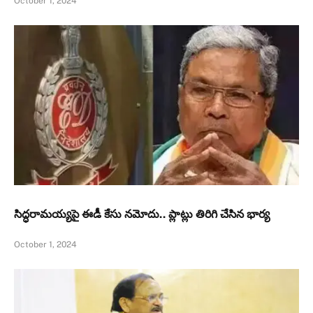
October 1, 2024
సిద్ధరామయ్యపై ఈడీ కేసు నమోదు.. ప్లాట్లు తిరిగి చేసిన భార్య
October 1, 2024