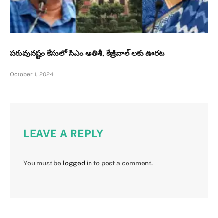
పరువునష్టం కేసులో సిఎం ఆతిశీ, కేజ్రీవాల్ లకు ఊరట
October 1, 2024
LEAVE A REPLY
You must be
logged in
to post a comment.