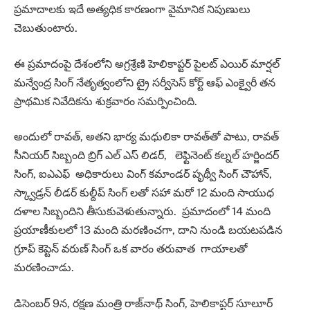
ప్రమాదాలకు ఇదే అత్యధిక కారణంగా వైమానిక నిపుణులు
చెబుతుంటారు.
ఈ ప్రమాదంపై దేశంలోని అగ్రశ్రేణి హెలికాప్టర్‌ పైలట్‌ ఎయిర్‌ మార్షల్‌
మన్వేంద్ర సింగ్‌ నేతృత్వంలోని ట్రై సర్వీసెస్‌ కోర్ట్‌ ఆఫ్‌ ఎంక్వైరీ తన
ప్రాథమిక నివేదికను శుక్రవారం సమర్పించింది.
అందులో రావత్, అతని భార్య మధులికా రావత్‌తో పాటు, రావత్
సీనియర్ సిబ్బంది బ్రిగ్ ఎల్ ఎస్ లిడర్, లెఫ్టినెంట్ కల్నల్ హర్జిందర్
సింగ్, ఐఎఎఫ్ అధికారులు వింగ్ కమాండర్ పృథ్వీ సింగ్ చౌహాన్,
స్క్వాడ్రన్ లీడర్‌ కుల్దీప్ సింగ్ లతో సహా మరో 12 మంది సాయుధ
దళాల సిబ్బందిని తీసుకువెళుతున్నారు. ప్రమాదంలో 14 మంది
ప్రయాణీకులలో 13 మంది మరణించగా, దాని నుండి బయటపడిన
గ్రూప్ కెప్టెన్ వరుణ్ సింగ్ ఒక వారం తరువాత గాయాలతో
మరణించాడు.
డిసెంబర్ 9న, రక్షణ మంత్రి రాజ్‌నాథ్ సింగ్, హెలికాప్టర్ సూలూర్