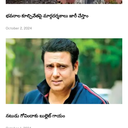
భవనాల కూల్చివేతపై మార్గదర్శకాలు జారీ చేస్తాం
October 2, 2024
నటుడు గోవిందాకు బుల్లెట్ గాయం