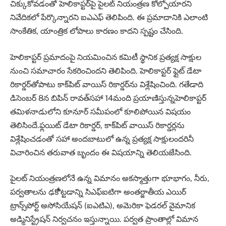
చిక్కుకోవడంతో హెలికాప్టర్‌పై పైలట్ నియంత్రణ కోల్పోయారని
నివేదికలో పేర్కొన్నారని ఐఎఎఫ్ తెలిపింది. ఈ ప్రమాదానికి ఎలాంటి
సాంకేతిక, యాంత్రిక లోపాలు కారణం కాదని స్పష్టం చేసింది.
హెలికాప్టర్ ప్రమాదంపై నియమించిన కమిటీ స్థానిక ప్రత్యక్ష సాక్షుల
నుంచి సమాచారం సేకరించిందని తెలిపింది. హెలికాప్టర్ ఫ్లైట్ డేటా
రికార్డర్‌తోపాటు కాక్‌పిట్ వాయిస్ రికార్డర్‌ను విశ్లేషించింది. గతేడాది
డిసెంబర్ 8న బిపిన్ రావత్‌సహా 14మంది ప్రయాణిస్తున్నహెలికాప్టర్
తమిళనాడులోని కూనూర్ సమీపంలో కూలిపోయిన విషయం
తెలిసిందే.ఫ్లయిట్‌ డేటా రికార్డర్‌, కాక్‌పిట్‌ వాయిస్‌ రికార్డర్లను
విశ్లేషించడంతో సహా అందబాటులో ఉన్న ప్రత్యక్ష సాక్షులందరినీ
విచారించిన తరువాత బృందం ఈ విషయాన్ని తెలియజేసింది.
పైలట్‌ నియంత్రణలోనే ఉన్న విమానం అకస్మాత్తుగా భూభాగం, నీరు,
పర్వతాలను ఢకొీట్టడాన్ని సిఎఫ్‌ఐటిగా అంతర్జాతీయ ఎయిర్‌
ట్రాన్స్‌పోర్ట్‌ అసోసియేషన్‌ (ఐఎటిఎ), అమెరికా ఫెడరల్‌ వైమానిక
అడ్మినిస్ట్రేషన్‌ నిర్వచనం ఇస్తున్నాయి. పర్వత ప్రాంతాల్లో విమాన