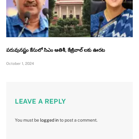
పరువునష్టం కేసులో సిఎం ఆతిశీ, కేజ్రీవాల్ లకు ఊరట
October 1, 2024
LEAVE A REPLY
You must be
logged in
to post a comment.