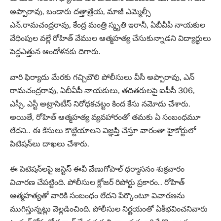
అప్పారావు, బండారు దత్తాత్రేయ, మాజీ ఎమ్మెల్సీ
ఎన్‌.రామచంద్రరావు, కేంద్ర మంత్రి స్మృతి ఇరానీ, ఏబీవీపీ నాయకుల
వేధింపుల వల్లే రోహిత్‌ వేముల ఆత్మహత్య చేసుకున్నాడని విద్యార్థులు
పెద్దఎత్తున ఆందోళనకు దిగారు.
వారి ఫిర్యాదు మేరకు గచ్చిబౌలి పోలీసులు వీసీ అప్పారావు, ఎన్‌
రామచంద్రరావు, ఏబీవీపీ నాయకులు, తదితరులపై ఐపీసీ 306,
ఎస్సీ, ఎస్టీ అట్రాసిటీస్‌ నిరోధకచట్టం కింద కేసు నమోదు చేశారు.
అయితే, రోహిత్‌ ఆత్మహత్య వ్యవహారంతో తమకు ఏ సంబంధమూ
లేదని.. ఈ కేసులు కొట్టేయాలని విజ్ఞప్తి చేస్తూ వారంతా హైకోర్టులో
పిటిషన్‌లు దాఖలు చేశారు.
ఈ పిటిషన్‌లపై జస్టిస్‌ ఈవీ వేణుగోపాల్‌ ధర్మాసనం శుక్రవారం
విచారణ చేపట్టింది. పోలీసుల క్లోజర్‌ రిపోర్టు ప్రకారం.. రోహిత్‌
ఆత్మహత్యతో వారికి సంబంధం లేదని పేర్కొంటూ విచారణను
ముగిస్తున్నట్లు వెల్లడించింది. పోలీసుల నిర్ణయంతో ఏకీభవించనివారు