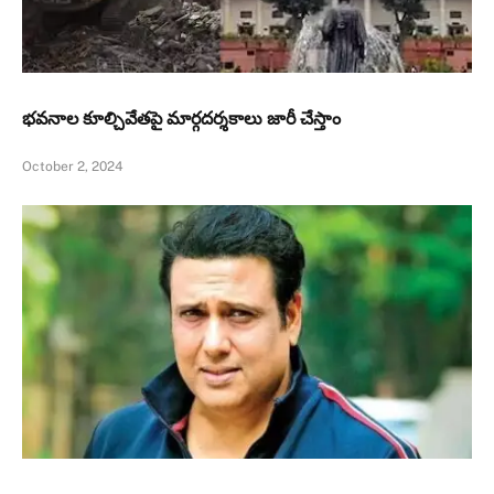
భవనాల కూల్చివేతపై మార్గదర్శకాలు జారీ చేస్తాం
October 2, 2024