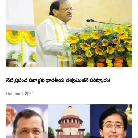
నేటి ప్రపంచ సవాళ్లకు భారతీయ తత్వచింతనే పరిష్కారం!
October 1, 2024