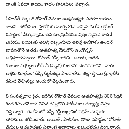
దానికి ఎవరూ కారణం కాదని పోలీసులు తేల్చారు.
పీహెచ్‌డీ స్కాలర్‌ రోహిత్‌ వేముల ఆత్మహత్యకు ఎవరూ కారణం
కాదని.. పోలీసులు హైకోర్టుకు మార్చి 21న ఇచ్చిన ఈ కేసు క్లోజర్‌
రిపోర్టులో పేర్కొన్నారు. తన కులధ్రువీకరణ పత్రం సరైనది కాదనే
విషయం బయటకు తెలిస్తే ఇబ్బందులు తలెత్తే అవకాశం ఉందనే
భావనతోనే అతడు ఆత్మహత్య చేసుకొని ఉండొచ్చని
అభిప్రాయపడ్డారు. రోహిత్‌ ఎస్సీ కాదని.. అతడు, అతడి
కుటుంబసభ్యులు బీసీ-ఏ (వడ్డెర) కులానికి చెందినవారని.. వారు
అక్రమ మార్గంలో ఎస్సీ సర్టిఫికెట్లు పొందారని.. జిల్లా స్థాయి స్ర్కూటినీ
కమిటీ తేల్చినట్లు అందులో వెల్లడించారు.
8 సంవత్సరాల క్రితం జరిగిన రోహిత్ వేముల ఆత్మహత్యపై 306 సెక్షన్
కింద కేసు నమోదు చేసిన గచ్చిబౌలి పోలీసులు దర్యాప్తు చేస్తూ
వస్తున్నారు. ఈ కేసులో ఎస్సీ ఎస్టీ అట్రాసిటీ సెక్షన్‌లను సైతం
పోలీసులు జోడించారు. అయితే.. పోలీసుల తాజా రిపోర్టులో రోహిత్
వేముల ఆత్మహత్యకు ఎలాంటి ఆధారాలు లభించలేదని పేర్కొన్నారు.