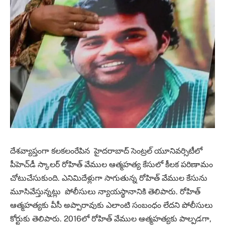
దేశవ్యాప్తంగా కలకలంరేపిన హైదరాబాద్ సెంట్రల్ యూనివర్సిటీలో
పీహెచ్‌డీ స్కాలర్ రోహిత్ వేముల ఆత్మహత్య కేసులో కీలక పరిణామం
చోటుచేసుకుంది. ఎనిమిదేళ్లుగా సాగుతున్న రోహిత్ వేముల కేసును
మూసివేస్తున్నట్లు పోలీసులు న్యాయస్థానానికి తెలిపారు. రోహిత్
ఆత్మహత్యకు వీసీ అప్పారావుకు ఎలాంటి సంబంధం లేదని పోలీసులు
కోర్టుకు తెలిపారు. 2016లో రోహిత్ వేముల ఆత్మహత్యకు పాల్పడగా,