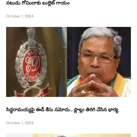
నటుడు గోవిందాకు బుల్లెట్ గాయం
October 1, 2024
సిద్ధరామయ్యపై ఈడీ కేసు నమోదు.. ప్లాట్లు తిరిగి చేసిన భార్య
October 1, 2024