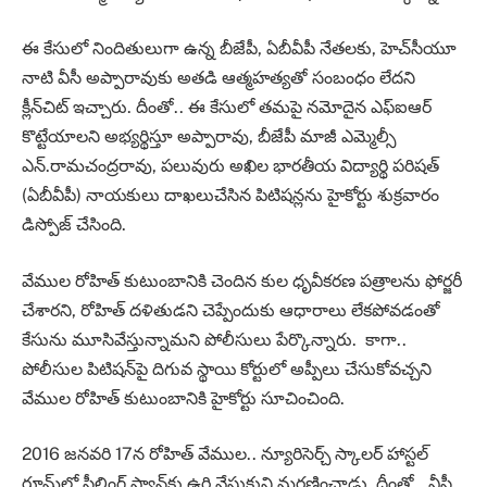
ఈ కేసులో నిందితులుగా ఉన్న బీజేపీ, ఏబీవీపీ నేతలకు, హెచ్‌సీయూ
నాటి వీసీ అప్పారావుకు అతడి ఆత్మహత్యతో సంబంధం లేదని
క్లీన్‌చిట్‌ ఇచ్చారు. దీంతో.. ఈ కేసులో తమపై నమోదైన ఎఫ్‌ఐఆర్‌
కొట్టేయాలని అభ్యర్థిస్తూ అప్పారావు, బీజేపీ మాజీ ఎమ్మెల్సీ
ఎన్‌.రామచంద్రరావు, పలువురు అఖిల భారతీయ విద్యార్థి పరిషత్‌
(ఏబీవీపీ) నాయకులు దాఖలుచేసిన పిటిషన్లను హైకోర్టు శుక్రవారం
డిస్పోజ్‌ చేసింది.
వేముల రోహిత్ కుటుంబానికి చెందిన కుల ధృవీకరణ పత్రాలను ఫోర్జరీ
చేశారని, రోహిత్ దళితుడని చెప్పేందుకు ఆధారాలు లేకపోవడంతో
కేసును మూసివేస్తున్నామని పోలీసులు పేర్కొన్నారు. కాగా..
పోలీసుల పిటిషన్‌పై దిగువ స్థాయి కోర్టులో అప్పీలు చేసుకోవచ్చని
వేముల రోహిత్ కుటుంబానికి హైకోర్టు సూచించింది.
2016 జనవరి 17న రోహిత్‌ వేముల.. న్యూరిసెర్చ్‌ స్కాలర్‌ హాస్టల్‌
రూమ్‌లో సీలింగ్‌ ఫ్యాన్‌కు ఉరి వేసుకుని మరణించాడు. దీంతో.. వీసీ