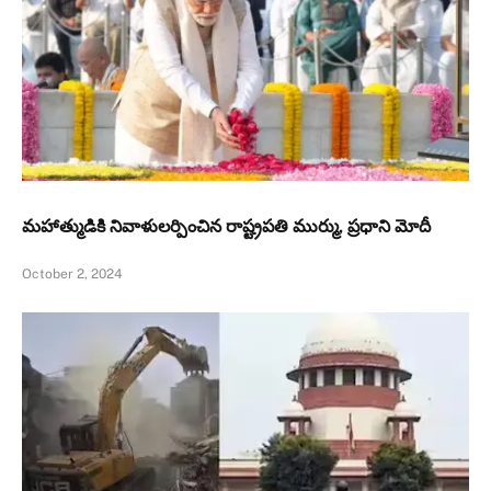
మహాత్ముడికి నివాళులర్పించిన రాష్ట్రపతి ముర్ము, ప్రధాని మోదీ
October 2, 2024