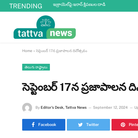
ఇజ్రాయెల్‌పై ఇరాన్ క్షిపణుల దాడి
TRENDING
Home
»
సెప్టెంబర్ 17న ప్రజాపాలన దినోత్సవం
తెలుగు రాష్ట్రాలు
సెప్టెంబర్ 17న ప్రజాపాలన ద
By
Editor's Desk, Tattva News
September 12, 2024
U
Facebook
Twitter
Pint