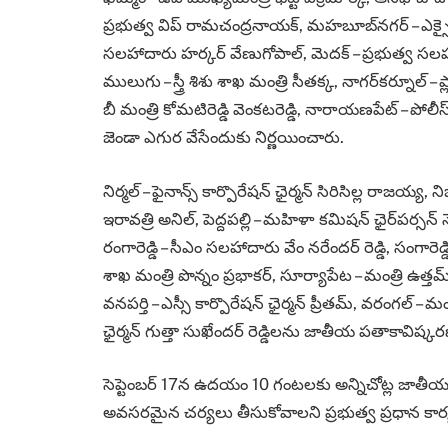
ప్రభుత్వ విప్‌ రామచంద్రనాయక్‌, మహబూబ్​నగర్‌ – ఎక్సై
సలహాదారు హర్కర్‌ వేణుగోపాల్‌, మెదక్‌ – ప్రభుత్వ సలహాద
ములుగు – స్త్రీ శిశు శాఖ మంత్రి సీతక్క, నాగర్‌కర్నూల్‌ – ప్
బీ మంత్రి కోమటిరెడ్డి వెంకటరెడ్డి, నారాయణపేట్‌ – పోలీస్ 
జెండా ఎగుర వేసేందుకు నిర్ణయించారు.
నిర్మల్‌ – ఫైనాన్స్‌ కార్పొరేషన్‌ ఛైర్మన్‌ సిరిసిల్ల రాజయ్య,
ఇరావత్రి అనిల్, పెద్దపల్లి – మహిళా కమిషన్‌ ఛైర్​పర్సన్‌ నేర
రంగారెడ్డి – సీఎం సలహాదారు వేం నరేందర్​ రెడ్డి, సంగారెడ
శాఖ మంత్రి పొన్నం ప్రభాకర్‌, సూర్యాపేట – మంత్రి ఉత్తమ్‌కుమ
వనపర్తి – ఎస్సీ కార్పొరేషన్‌ ఛైర్మన్‌ ప్రీతమ్‌, వరంగల్‌ –
ఛైర్మన్‌ గుత్తా సుఖేందర్‌ రెడ్డిలను జాతీయ పతాకావి
సెప్టెంబర్​ 17న ఉదయం 10 గంటలకు అన్నిచోట్ల జాతీయ పతా
అవసరమైన చర్యలు తీసుకోవాలని ప్రభుత్వ ప్రధాన కార్య