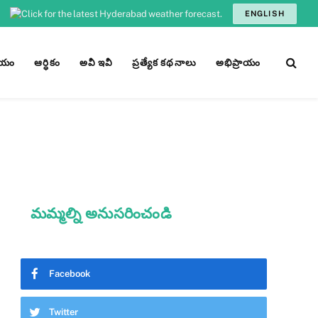
ENGLISH
ీయం
ఆర్ధికం
అవీ ఇవీ
ప్రత్యేక కథనాలు
అభిప్రాయం
మమ్మల్ని అనుసరించండి
Facebook
Twitter