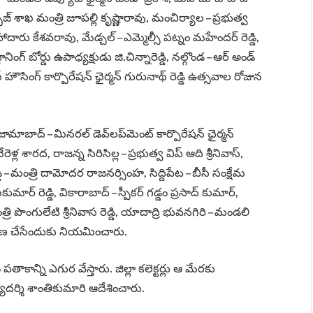
జ్ శాఖ మంత్రి జూపల్లి కృష్ణారావు, మంచిర్యాల – ప్రభుత్వ
ారు కేశవరావు, మేడ్చల్‌ – ఎమ్మెల్సీ పట్నం మహేందర్‌ రెడ్డి,
లానింగ్‌ బోర్డు ఉపాధ్యక్షుడు జి.చిన్నారెడ్డి, నల్గొండ – ఆర్ అండ్
హౌసింగ్‌ కార్పొరేషన్‌ ఛైర్మన్‌ గురునాథ్‌ రెడ్డి ఉత్సవాల రోజున
 నిజామాబాద్‌ – మినరల్‌ డెవ్‌లప్‌మెంట్‌ కార్పొరేషన్‌ ఛైర్మన్‌
ెళ్ల శారద, రాజన్న సిరిసిల్ల – ప్రభుత్వ విప్‌ ఆది శ్రీనివాస్‌,
్డి – మంత్రి దామోదర రాజనర్సింహ, సిద్దిపేట – బీసీ సంక్షేమ
ార్‌ రెడ్డి, వికారాబాద్‌ – స్పీకర్‌ గడ్డం ప్రసాద్‌ కుమార్‌,
 మంత్రి పొంగులేటి శ్రీనివాస రెడ్డి, యాదాద్రి భువనగిరి – మండలి
ష్కరణ చేసేందుకు నియమించారు.
కాన్ని ఎగుర వేస్తారు. జిల్లా కలెక్టర్లు ఆ మేరకు
దర్శి శాంతికుమారి ఆదేశించారు.