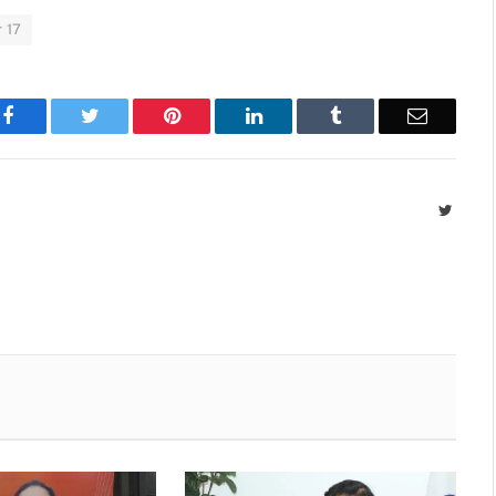
 17
Facebook
Twitter
Pinterest
LinkedIn
Tumblr
Email
Twitte