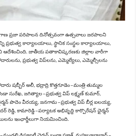
ెలంగాణ ప్రజా పరిపాలన దినోత్సవంగా ఉత్సవాలు జరపాలని
ి అన్ని ప్రభుత్వ కార్యాలయాలు, స్థానిక సంస్థల కార్యాలయాలు,
ఆదేశించింది. జాతీయ పతాకావిష్కరణకు జిల్లాల వారీగా
దారులను, ప్రభుత్వ విప్‌లను, ఎమ్మెల్యేలు, ఎమ్మెల్సీలను
ారు షబ్బీర్‌ అలీ, భద్రాద్రి కొత్తగూడెం – మంత్రి తుమ్మల
ురేఖ, జగిత్యాల – ప్రభుత్వ విప్‌ లక్ష్మణ్‌ కుమార్‌,
ర్మన్‌ పొదెం వీరయ్య, జనగామ – ప్రభుత్వ విప్‌ బీర్ల ఐలయ్య,
రెడ్డి, కామారెడ్డి – పర్యాటక అభివృద్ది కార్పొరేషన్‌ ఛైర్మన్‌
ర్‌ బాబులను ఇంఛార్జీలుగా నియమించింది.
 – మండలి డిప్యూటీ ఛైర్మన్‌ బండా ప్రకాశ్​, మహబూబాబాద్‌ –