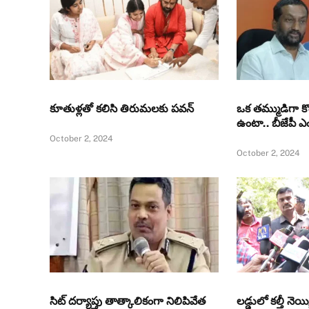
కూతుళ్ల‌తో క‌లిసి తిరుమ‌లకు పవన్‌
ఒక తమ్ముడిగా క
ఉంటా.. బీజేపీ ఎ
October 2, 2024
October 2, 2024
సిట్‌ దర్యాప్తు తాత్కాలికంగా నిలిపివేత
లడ్డులో కల్తీ నెయ్