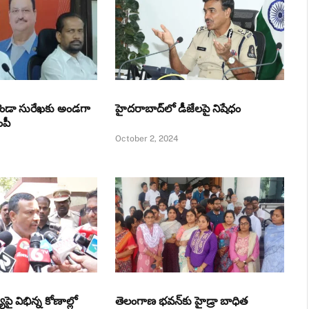
ొండా సురేఖకు అండగా
హైదరాబాద్‌లో డీజేలపై నిషేధం
ంపీ
October 2, 2024
యిపై విభిన్న కోణాల్లో
తెలంగాణ భవన్‌కు హైడ్రా బాధిత