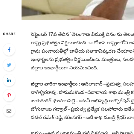
సెప్టెంబర్ 17వ తేదీన `తెలంగాణ విముక్తి దినం’ను త
SHARE
రాష్ట్ర ప్రభుత్వం నిర్ణయించింది. ఆ రోజున రాష్ట్రంలోన
గ్రామ పంచాయతీల్లో జాతీయ పతాకావిష్కరణ చేయాలని 
ఇంఛార్జీలను ప్రభుత్వం నిర్ణయించింది. మంత్రులు, సలహా
జిల్లాల ఇంఛార్జీలుగా నియమించింది.
జిల్లాల వారిగా ఇంఛార్జీలు :
ఆదిలాబాద్‌ – ప్రభుత్వ సలహాద
నాగేశ్వరరావు, హనుమకొండ – దేవాదాయ శాఖ మంత్రి కొండా స
జయశంకర్‌ భూపాలపల్లి – అటవీ అభివృద్ది కార్పొరేషన్‌ ఛై
జోగులాంబ గద్వాల్‌ – ప్రభుత్వ ప్రత్యేక సలహాదారు జితేందర్‌ 
పటేల్‌ రమేశ్​ రెడ్డి, కరీంనగర్‌ – ఐటీ శాఖ మంత్రి శ్రీధ
ఖమ్మం – ఉప ముఖ్యమంత్రి భట్టి విక్రమార్క, ఆసిఫాబాద్‌