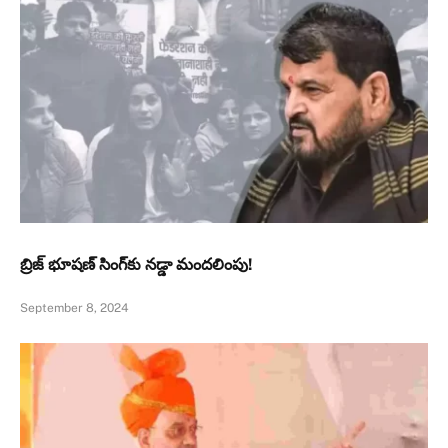
బ్రిజ్‌ భూషణ్‌ సింగ్‌కు నడ్డా మందలింపు!
September 8, 2024