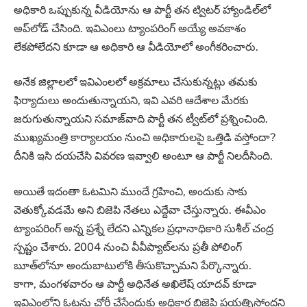
అధికారి ఒప్పుకున్న వీడియోను ఆ పార్టీ తన ట్విటర్ హ్యాండిల్‌లో
అప్‌లోడ్ చేసింది. ఇవిఎంలు ట్యాంపరింగ్ అయ్యే అవకాశం
లేకపోలేదని కూడా ఆ అధికారి ఆ వీడియోలో అంగీకరించారు.
అనేక జిల్లాలలో ఇవిఎంలలో అక్రమాలు చేసుకున్నట్లు తమకు
ఫిర్యాదులు అందుతున్నాయని, ఇవి ఎవరి ఆదేశాల మేరకు
జరుగుతున్నాయని సమాజ్‌వాది పార్టీ తన ట్వీట్‌లో ప్రశ్నించింది.
ముఖ్యమంత్రి కార్యాలయం నుంచి అధికారులపై ఒత్తిడి వస్తోందా?
దీనికి ఇసి దయచేసి వివరణ ఇవ్వాలి అంటూ ఆ పార్టీ నిలదీసింది.
అయితే ఇదంతా ఓటమిని ముందే గ్రహించి, అందుకు సాకు
వెతుక్కోవడమే అని బిజెపి నేతలు ఎద్దేవా చేస్తున్నారు. ఈవీఎం
ట్యాంపరింగ్‌ అన్న ప్రశ్నే లేదని ఎన్నికల ప్రధానాధికారి సుశీల్‌ చంద్ర
స్పష్టం చేశారు. 2004 నుంచి వీవీప్యాట్‌లను ప్రతీ పోలింగ్‌
బూత్‌లోనూ అందుబాటులోకి తీసుకొచ్చామని పేర్కొన్నారు.
కాగా, మంగళవారం ఆ పార్టీ అధినేత అఖిలేష్ యాదవ్ కూడా
ఇవిఎంలోని ఓట్లను చోరీ చేసేందుకు అధికార బిజెపి ప్రయత్నిస్తోందని