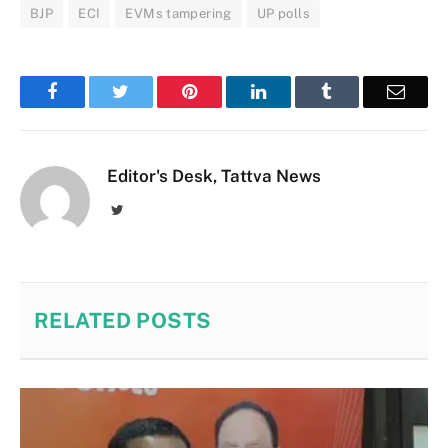
BJP
ECI
EVMs tampering
UP polls
Facebook
Twitter
Pinterest
LinkedIn
Tumblr
Email
Editor's Desk, Tattva News
Twitter
RELATED
POSTS