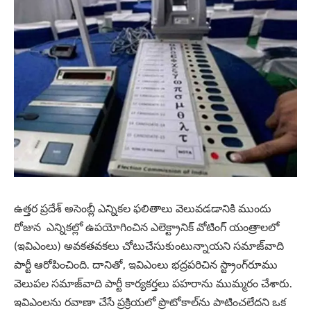
ఉత్తర ప్రదేశ్ అసెంబ్లీ ఎన్నికల ఫలితాలు వెలువడడానికి ముందు
రోజున ఎన్నికల్లో ఉపయోగించిన ఎలెక్ట్రానిక్ వోటింగ్ యంత్రాలలో
(ఇవిఎంలు) అవకతవకలు చోటుచేసుకుంటున్నాయని సమాజ్‌వాది
పార్టీ ఆరోపించింది. దానితో, ఇవిఎంలు భద్రపరిచిన స్ట్రాంగ్‌రూము
వెలుపల సమాజ్‌వాది పార్టీ కార్యకర్తలు పహరాను ముమ్మరం చేశారు.
ఇవిఎంలను రవాణా చేసే ప్రక్రియలో ప్రొటోకాల్‌ను పాటించలేదని ఒక