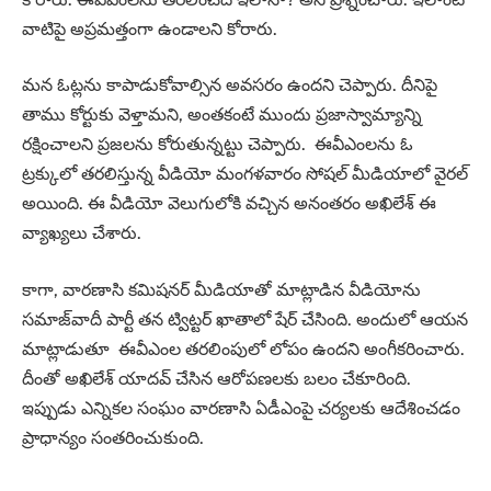
వాటిపై అప్రమత్తంగా ఉండాలని కోరారు.
మన ఓట్లను కాపాడుకోవాల్సిన అవసరం ఉందని చెప్పారు. దీనిపై
తాము కోర్టుకు వెళ్తామని, అంతకంటే ముందు ప్రజాస్వామ్యాన్ని
రక్షించాలని ప్రజలను కోరుతున్నట్టు చెప్పారు. ఈవీఎంలను ఓ
ట్రక్కులో తరలిస్తున్న వీడియో మంగళవారం సోషల్ మీడియాలో వైరల్
అయింది. ఈ వీడియో వెలుగులోకి వచ్చిన అనంతరం అఖిలేశ్ ఈ
వ్యాఖ్యలు చేశారు.
కాగా, వారణాసి కమిషనర్ మీడియాతో మాట్లాడిన వీడియోను
సమాజ్‌వాదీ పార్టీ తన ట్విట్టర్ ఖాతాలో షేర్ చేసింది. అందులో ఆయన
మాట్లాడుతూ ఈవీఎంల తరలింపులో లోపం ఉందని అంగీకరించారు.
దీంతో అఖిలేశ్ యాదవ్ చేసిన ఆరోపణలకు బలం చేకూరింది.
ఇప్పుడు ఎన్నికల సంఘం వారణాసి ఏడీఎంపై చర్యలకు ఆదేశించడం
ప్రాధాన్యం సంతరించుకుంది.