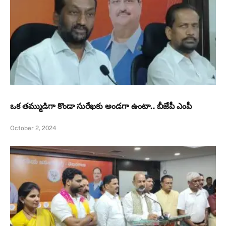
ఒక తమ్ముడిగా కొండా సురేఖకు అండగా ఉంటా.. బీజేపీ ఎంపీ
October 2, 2024