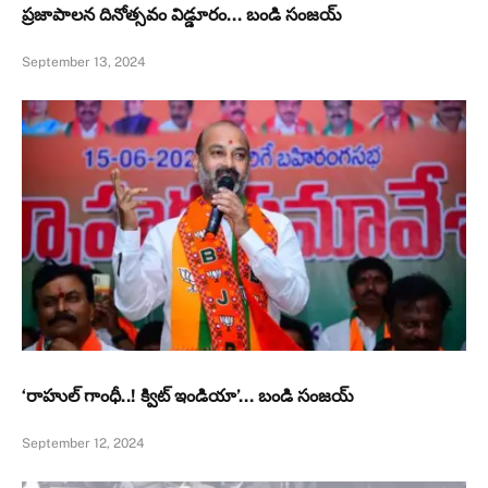
ప్రజాపాలన దినోత్సవం విడ్డూరం… బండి సంజయ్
September 13, 2024
‘రాహుల్ గాంధీ..! క్విట్ ఇండియా’… బండి సంజయ్
September 12, 2024