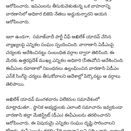
ఆరోపించారు. ఇవిఎంలను తీసుకువెళుతున్న ఒక వాహనాన్ని
వారణాసిలో అధికార బిజెపి నేతలు అడ్డుకున్నారని ఆయన
ఆరోపించారు.
ఇలా ఉండగా, సమాజ్‌వాదీ పార్టీ చీఫ్ అఖిలేశ్ యాదవ్ చేసిన
వ్యాఖ్యలపై ఎన్నికల సంఘం స్పందించింది. వారాణాసి ఏడీఎంపై
చర్యలకు ఆదేశించినట్టు సంబంధిత వర్గాల ద్వారా తెలిసింది. ఈ
మేరకు ఉత్తరప్రదేశ్ ముఖ్య ఎన్నికల అధికారి (సీఈవో)ని ఆదేశించింది.
ఈవీఎంల రవాణాలో నిబంధనలు ఉల్లంఘించిన వారణాసి ఏడీఎం
ఎన్‌కే సింగ్‌పై చర్యలు తీసుకోవాలని ఆదేశాల్లో పేర్కొనట్టు ఆ వర్గాలు
తెలిపాయి.
అఖిలేశ్ యాదవ్ మంగళవారం విలేకరుల సమావేశంలో
మాట్లాడుతూ.. స్థానిక అభ్యర్థులకు ఎలాంటి సమాచారం ఇవ్వకుండా
వారణాసి జిల్లా మేజిస్ట్రేట్ (డీఎం) ఈవీఎంలను తరలించారని
ఆరోపించారు. ఈ విషయమై ఎన్నికల సంఘం దృష్టి సారించాలని
కోరారు. ఈవీఎంలను తరలించేది ఇలానా? అని ప్రశ్నించారు. ఇలాంటి