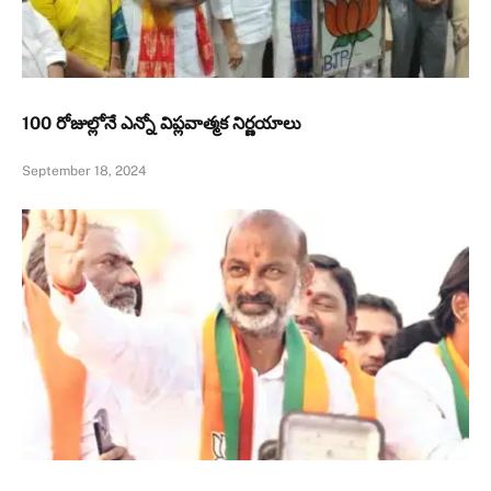
100 రోజుల్లోనే ఎన్నో విప్లవాత్మక నిర్ణయాలు
September 18, 2024