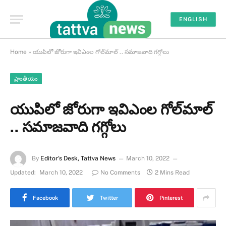
ENGLISH
Home
»
యుపిలో జోరుగా ఇవిఎంల గోల్‌మాల్ .. సమాజవాది గగ్గోలు
ప్రాంతీయం
యుపిలో జోరుగా ఇవిఎంల గోల్‌మాల్
.. సమాజవాది గగ్గోలు
By
Editor's Desk, Tattva News
March 10, 2022
Updated:
March 10, 2022
No Comments
2 Mins Read
Facebook
Twitter
Pinterest