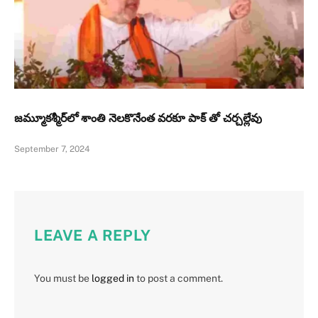
జమ్మూకశ్మీర్‌లో శాంతి నెలకొనేంత వరకూ పాక్ తో చర్చల్లేవు
September 7, 2024
LEAVE A REPLY
You must be
logged in
to post a comment.