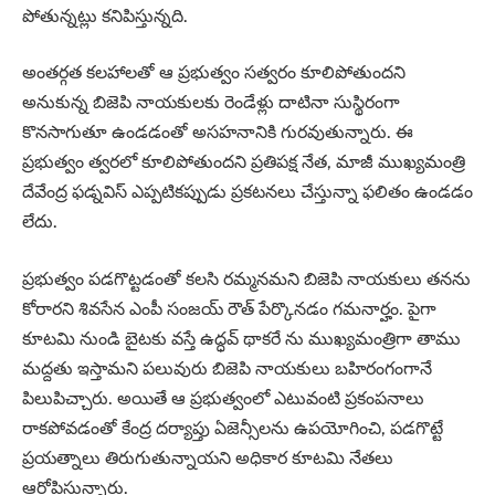
పోతున్నట్లు కనిపిస్తున్నది.
అంతర్గత కలహాలతో ఆ ప్రభుత్వం సత్వరం కూలిపోతుందని
అనుకున్న బిజెపి నాయకులకు రెండేళ్లు దాటినా సుస్థిరంగా
కొనసాగుతూ ఉండడంతో అసహనానికి గురవుతున్నారు. ఈ
ప్రభుత్వం త్వరలో కూలిపోతుందని ప్రతిపక్ష నేత, మాజీ ముఖ్యమంత్రి
దేవేంద్ర ఫడ్నవిస్ ఎప్పటికప్పుడు ప్రకటనలు చేస్తున్నా ఫలితం ఉండడం
లేదు.
ప్రభుత్వం పడగొట్టడంతో కలసి రమ్మనమని బిజెపి నాయకులు తనను
కోరారని శివసేన ఎంపీ సంజయ్ రౌత్ పేర్కొనడం గమనార్హం. పైగా
కూటమి నుండి బైటకు వస్తే ఉద్ధవ్ థాకరే ను ముఖ్యమంత్రిగా తాము
మద్దతు ఇస్తామని పలువురు బిజెపి నాయకులు బహిరంగంగానే
పిలుపిచ్చారు. అయితే ఆ ప్రభుత్వంలో ఎటువంటి ప్రకంపనాలు
రాకపోవడంతో కేంద్ర దర్యాప్తు ఏజెన్సీలను ఉపయోగించి, పడగొట్టే
ప్రయత్నాలు తిరుగుతున్నాయని అధికార కూటమి నేతలు
ఆరోపిస్తున్నారు.