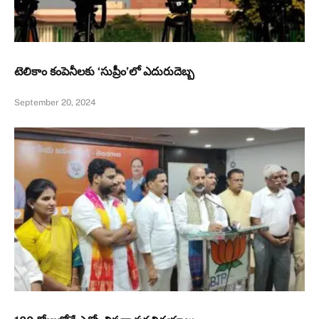
టెలికాం కంపెనీలకు ‘సుప్రీం’లో ఎదురుదెబ్బ
September 20, 2024