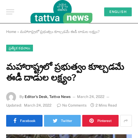
ENGLISH
Home
»
మహారాష్ట్రలో ప్రభుత్వం కూల్చడమే ఈడీ దాడుల లక్ష్యం?
ప్రత్యేక కథనాలు
మహారాష్ట్రలో ప్రభుత్వం కూల్చడమే
ఈడీ దాడుల లక్ష్యం?
By
Editor's Desk, Tattva News
March 24, 2022
Updated:
March 24, 2022
No Comments
2 Mins Read
Facebook
Twitter
Pinterest