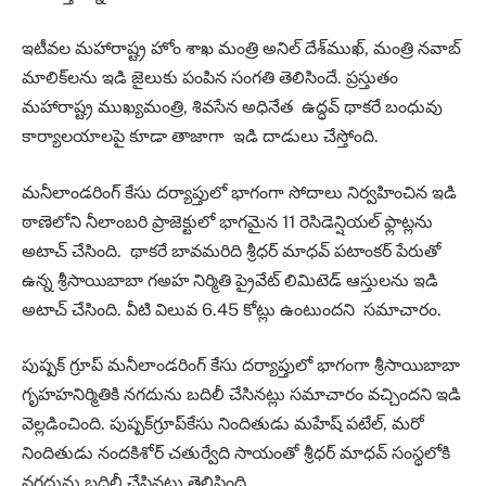
ఇటీవల మహారాష్ట్ర హోం శాఖ మంత్రి అనిల్‌ దేశ్‌ముఖ్‌, మంత్రి నవాబ్‌
మాలిక్‌లను ఇడి జైలుకు పంపిన సంగతి తెలిసిందే. ప్రస్తుతం
మహారాష్ట్ర ముఖ్యమంత్రి, శివసేన అధినేత ఉద్ధవ్‌ థాకరే బంధువు
కార్యాలయాలపై కూడా తాజాగా ఇడి దాడులు చేస్తోంది.
మనీలాండరింగ్‌ కేసు దర్యాప్తులో భాగంగా సోదాలు నిర్వహించిన ఇడి
ఠాణెలోని నీలాంబరి ప్రాజెక్టులో భాగమైన 11 రెసిడెన్షియల్‌ ఫ్లాట్లను
అటాచ్‌ చేసింది. థాకరే బావమరిది శ్రీధర్‌ మాధవ్‌ పటాంకర్‌ పేరుతో
ఉన్న శ్రీసాయిబాబా గఅహ నిర్మితి ప్రైవేట్‌ లిమిటెడ్‌ ఆస్తులను ఇడి
అటాచ్‌ చేసింది. వీటి విలువ 6.45 కోట్లు ఉంటుందని సమాచారం.
పుష్పక్‌ గ్రూప్‌ మనీలాండరింగ్‌ కేసు దర్యాప్తులో భాగంగా శ్రీసాయిబాబా
గృహహనిర్మితికి నగదును బదిలీ చేసినట్లు సమాచారం వచ్చిందని ఇడి
వెల్లడించింది. పుష్పక్‌గ్రూప్‌కేసు నిందితుడు మహేష్‌ పటేల్‌, మరో
నిందితుడు నందకిశోర్‌ చతుర్వేది సాయంతో శ్రీధర్‌ మాధవ్‌ సంస్థలోకి
నగదును బదిలీ చేసినట్లు తెలిపింది.