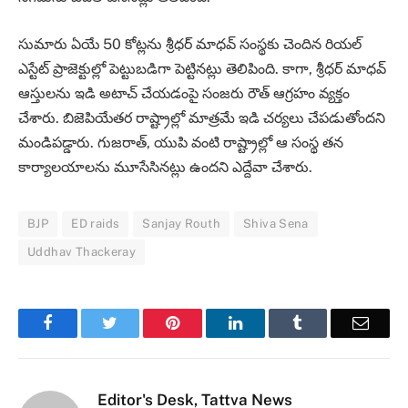
సుమారు ఏయే 50 కోట్లను శ్రీధర్‌ మాధవ్‌ సంస్థకు చెందిన రియల్‌
ఎస్టేట్‌ ప్రాజెక్టుల్లో పెట్టుబడిగా పెట్టినట్లు తెలిపింది. కాగా, శ్రీధర్‌ మాధవ్‌
ఆస్తులను ఇడి అటాచ్‌ చేయడంపై సంజరు రౌత్‌ ఆగ్రహం వ్యక్తం
చేశారు. బిజెపియేతర రాష్ట్రాల్లో మాత్రమే ఇడి చర్యలు చేపడుతోందని
మండిపడ్డారు. గుజరాత్‌, యుపి వంటి రాష్ట్రాల్లో ఆ సంస్థ తన
కార్యాలయాలను మూసేసినట్లు ఉందని ఎద్దేవా చేశారు.
BJP
ED raids
Sanjay Routh
Shiva Sena
Uddhav Thackeray
Facebook
Twitter
Pinterest
LinkedIn
Tumblr
Email
Editor's Desk, Tattva News