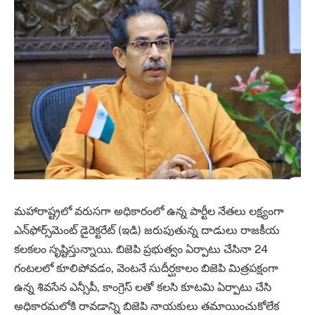
మహారాష్ట్రలో వరుసగా అధికారంలో ఉన్న పార్టీల నేతలు లక్ష్యంగా
ఎన్‌ఫోర్స్‌మెంట్‌ డైరెక్టరేట్‌ (ఇడి) జరుపుతున్న దాడులు రాజకీయ
కలకలం సృష్టిస్తున్నాయి. బిజెపి ప్రభుత్వం ఏర్పాటు చేసినా 24
గంటలలో కూలిపోవడం, వెంటనే సుదీర్ఘకాలం బిజెపి మిత్రపక్షంగా
ఉన్న శివసేన ఎన్సీపీ, కాంగ్రెస్ లతో కలసి కూటమి ఏర్పాటు చేసి
అధికారమలోకి రావడాన్ని బిజెపి నాయకులు తమాయించుకోలేక