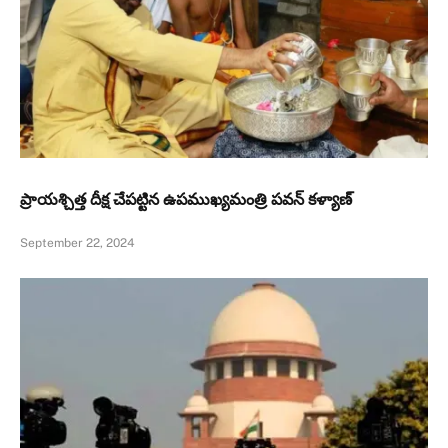
ప్రాయశ్చిత్త దీక్ష చేపట్టిన ఉపముఖ్యమంత్రి పవన్ కళ్యాణ్
September 22, 2024