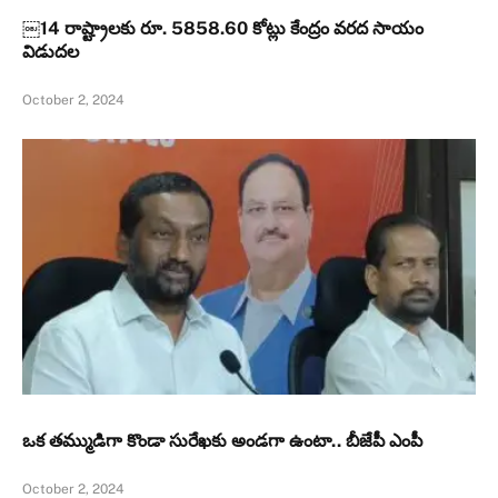
￼14 రాష్ట్రాలకు రూ. 5858.60 కోట్లు కేంద్రం వరద సాయం
విడుదల
October 2, 2024
ఒక తమ్ముడిగా కొండా సురేఖకు అండగా ఉంటా.. బీజేపీ ఎంపీ
October 2, 2024