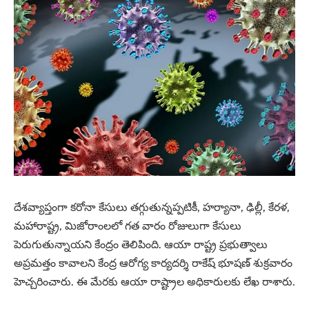
దేశవ్యాప్తంగా కరోనా కేసులు తగ్గుతున్నప్పటికీ, హర్యానా, ఢిల్లీ, కేరళ,
మహారాష్ట్ర, మిజోరాంలలో గత వారం రోజులుగా కేసులు
పెరుగుతున్నాయని కేంద్రం తెలిపింది. ఆయా రాష్ట్ర ప్రభుత్వాలు
అప్రమత్తం కావాలని కేంద్ర ఆరోగ్య కార్యదర్శి రాకేష్‌ భూషణ్‌ శుక్రవారం
హెచ్చరించారు. ఈ మేరకు ఆయా రాష్ట్రాల అధికారులకు లేఖ రాశారు.