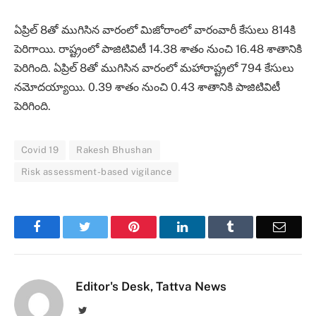
ఏప్రిల్‌ 8తో ముగిసిన వారంలో మిజోరాంలో వారంవారీ కేసులు 814కి
పెరిగాయి. రాష్ట్రంలో పాజిటివిటీ 14.38 శాతం నుంచి 16.48 శాతానికి
పెరిగింది. ఏప్రిల్‌ 8తో ముగిసిన వారంలో మహారాష్ట్రలో 794 కేసులు
నమోదయ్యాయి. 0.39 శాతం నుంచి 0.43 శాతానికి పాజిటివిటీ
పెరిగింది.
Covid 19
Rakesh Bhushan
Risk assessment-based vigilance
Facebook
Twitter
Pinterest
LinkedIn
Tumblr
Email
Editor's Desk, Tattva News
Twitter