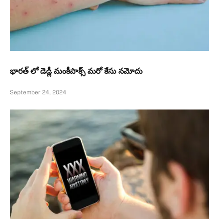
భారత్ లో డెడ్లీ మంకీపాక్స్ మరో కేసు నమోదు
September 24, 2024