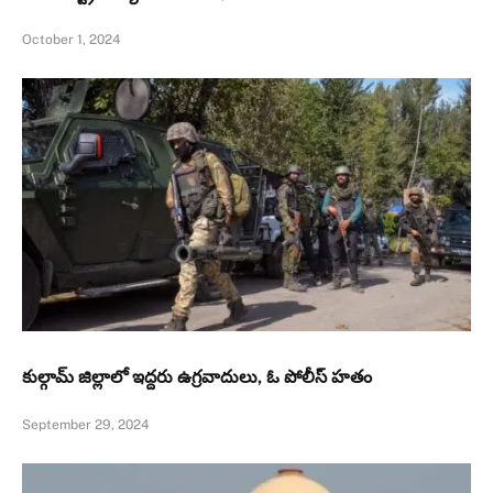
October 1, 2024
కుల్గామ్‌ జిల్లాలో ఇద్దరు ఉగ్రవాదులు, ఓ పోలీస్ హతం
September 29, 2024