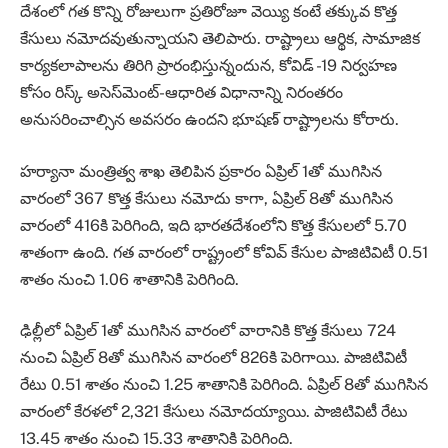
దేశంలో గత కొన్ని రోజులుగా ప్రతిరోజూ వెయ్యి కంటే తక్కువ కొత్త
కేసులు నమోదవుతున్నాయని తెలిపారు. రాష్ట్రాలు ఆర్థిక, సామాజిక
కార్యకలాపాలను తిరిగి ప్రారంభిస్తున్నందున, కోవిడ్‌ -19 నిర్వహణ
కోసం రిస్క్‌ అసెస్‌మెంట్‌-ఆధారిత విధానాన్ని నిరంతరం
అనుసరించాల్సిన అవసరం ఉందని భూషణ్‌ రాష్ట్రాలను కోరారు.
హర్యానా మంత్రిత్వ శాఖ తెలిపిన ప్రకారం ఏప్రిల్‌ 1తో ముగిసిన
వారంలో 367 కొత్త కేసులు నమోదు కాగా, ఏప్రిల్‌ 8తో ముగిసిన
వారంలో 416కి పెరిగింది, ఇది భారతదేశంలోని కొత్త కేసులలో 5.70
శాతంగా ఉంది. గత వారంలో రాష్ట్రంలో కోవివ్‌ కేసుల పాజిటివిటీ 0.51
శాతం నుంచి 1.06 శాతానికి పెరిగింది.
ఢిల్లీలో ఏప్రిల్‌ 1తో ముగిసిన వారంలో వారానికి కొత్త కేసులు 724
నుంచి ఏప్రిల్‌ 8తో ముగిసిన వారంలో 826కి పెరిగాయి. పాజిటివిటీ
రేటు 0.51 శాతం నుంచి 1.25 శాతానికి పెరిగింది. ఏప్రిల్‌ 8తో ముగిసిన
వారంలో కేరళలో 2,321 కేసులు నమోదయ్యాయి. పాజిటివిటీ రేటు
13.45 శాతం నుంచి 15.33 శాతానికి పెరిగింది.