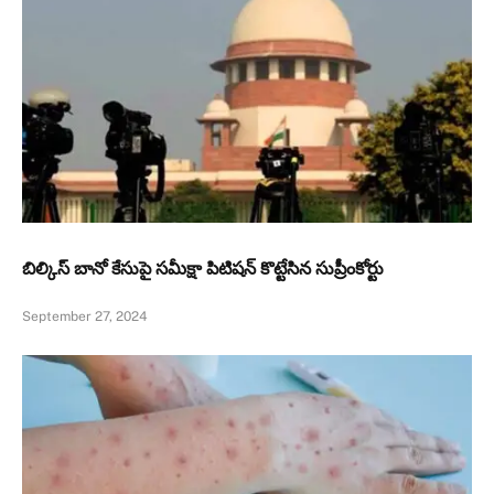
బిల్కిస్ బానో కేసుపై సమీక్షా పిటిషన్ కొట్టేసిన సుప్రీంకోర్టు
September 27, 2024