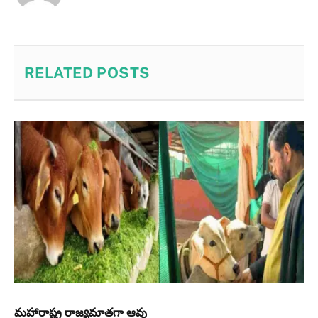
RELATED
POSTS
మహారాష్ట్ర రాజ్యమాతగా ఆవు