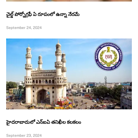
చైల్డ్ పోర్నోగ్రఫీ ఏ రూపంలో ఉన్నా నేరమే
September 24, 2024
హైదరాబాదులో ఎన్‌ఐఏ తనిఖీల కలకలం
September 23, 2024