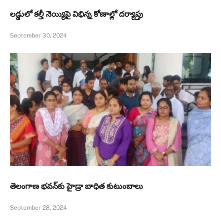
లడ్డులో కల్తీ నెయ్యిపై విభిన్న కోణాల్లో దర్యాప్తు
September 30, 2024
తెలంగాణ భవన్‌కు హైడ్రా బాధిత కుటుంబాలు
September 28, 2024