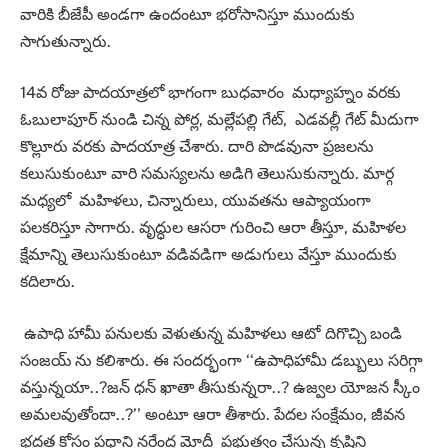
వారికి బీజేపీ అండగా ఉందంటూ భరోసానిస్తూ ముందుకు
సాగుతున్నారు.
14వ రోజు పాదయాత్రలో భాగంగా బుధవారం మధ్యాహ్నం వరకు
ఓబులాపూర్ నుండి చిన్న పోర్ల, మల్లేపల్లి గేట్, ఎడవల్లీ గేట్ మీదుగా
కొల్లూరు వరకు పాదయాత్ర చేశారు. దారి పొడవునా ప్రజలను
కలుసుకుంటూ వారి సమస్యలను అడిగి తెలుసుకున్నారు. మార్గ
మధ్యలో మహిళలు, చిన్నారులు, యువతను ఆప్యాయంగా
పలకరిస్తూ సాగారు. వృద్ధుల ఆసరా గురించి ఆరా తీస్తూ, మహిళల
క్షేమాన్ని తెలుసుకుంటూ వడివడిగా అడుగులు వేస్తూ ముందుకు
కదిలారు.
ఉపాధి హామీ పనులకు వెళుతున్న మహిళలు ఆటో దిగొచ్చి బండి
సంజయ్ ను కలిశారు. ఈ సందర్భంగా ‘‘ఉపాధిహామీ డబ్బులు సరిగ్గా
వస్తున్నయా..?జన్ ధన్ ఖాతా తీసుకున్నరా..? ఉజ్వల యోజన స్కీం
అమలవుతోందా..?’’ అంటూ ఆరా తీశారు. పేదల సంక్షేమం, జీవన
భద్రత కోసం ప్రధాని నరేంద్ర మోదీ ప్రభుత్వం చేస్తున్న కృషిని