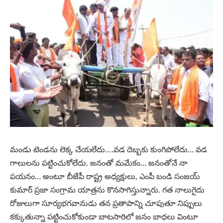
మండు టెండను లెక్క చేయలేదు….వడ దెబ్బకు కుంగిపోలేదు… వడ
గాలులను పట్టించుకోలేదు. జనంతో మమేకం… జనంతోనే నా
పయనం… అంటూ బీజేపీ రాష్ట్ర అధ్యక్షులు, ఎంపీ బండి సంజయ్
కుమార్ ప్రజా సంగ్రామ యాత్రను కొనసాగిస్తున్నారు. గత నాలుగైదు
రోజులుగా సూర్యభగవానుడు తన ప్రతాపాన్ని చూపుతూ నిప్పులు
కక్కుతున్నా పట్టించుకోకుండా బాటసారిలో జనం బాధలు వింటూ