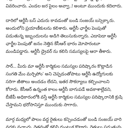
వివరించారు. ఎండల జర పైలం అవ్వా..! అంటూ ముందుకు కదిలారు.
దారిలో ఆర్టీసీ బస్ ఎదురు కావడంతో బండి సంజయ్ బస్సెక్కారు.
అందులోని ప్రయాణీకులను కలిశారు. ఆర్టీసీ ఛార్జీల పెంపుతో
పడుతున్న ఇబ్బందులను అడిగి తెలుసుకున్నారు. ఎడాపెడా ఆర్టీసీ
ఛార్జీల పెంపుతో జనం నెత్తిన కేసీఆర్ భారం మోపారంటూ
మండిపడ్డారు. ఆర్టీసీ డ్రైవర్ ను కలిసి సమస్యలపై ఆరా తీశారు.
సార్… మీరు మా ఆర్టీసీ కార్మికుల సమస్యల పరిష్కారం కొట్లాడిన
సంగతి మేం మర్చిపోం’ అని చెప్పడంతోపాటు ఆర్టీసీ ఉద్యోగులకు
సరిగా జీతాలు అందడం లేదని, ఇతర సౌకర్యాలు కల్పించాలని
కోరారు. కేసీఆర్ ఉన్నంత కాలం ఆర్టీసీ బాగుపడే అవకాశాల్లేవని,
బీజేపీ అధికారంలోకి వస్తే ఆర్టీసీ కార్మికుల సమస్యల పరిష్కారానికి క్రుషి
చేస్తామని భరోసానిస్తూ ముందుకు సాగారు.
మార్గ మధ్యలో పొలం వద్ద రైతులు కన్పించడంతో బండి సంజయ్ వారి
వద్దకు వచ్చారు. రైతన్నతో కలిసి గుంటుక కొట్టారు. రైతులు పడుతున్న