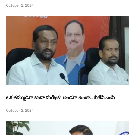
October 2, 2024
ఒక తమ్ముడిగా కొండా సురేఖకు అండగా ఉంటా.. బీజేపీ ఎంపీ
October 2, 2024