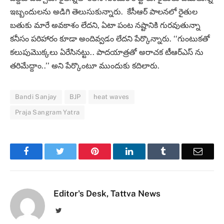
ఇబ్బందులను అడిగి తెలుసుకున్నారు. కేసీఆర్ పాలనలో రైతుల
బతుకు మారే అవకాశం లేదని, ఏటా పంట నష్టానికి గురవుతున్నా
కనీసం పరిహారం కూడా అందివ్వడం లేదని పేర్కొన్నారు. ‘‘గుంటుకతో
కలుపుమొక్కలు ఏరేసినట్టు.. పాదయాత్రతో అరాచక టీఆర్ఎస్ ను
తరిమేద్దాం..’’ అని పేర్కొంటూ ముందుకు కదిలారు.
Bandi Sanjay
BJP
heat waves
Praja Sangram Yatra
Facebook
Twitter
Pinterest
LinkedIn
Tumblr
Email
Editor's Desk, Tattva News
Twitter