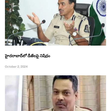
హైదరాబాద్‌లో డీజేలపై నిషేధం
October 2, 2024