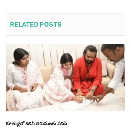
RELATED
POSTS
కూతుళ్ల‌తో క‌లిసి తిరుమ‌లకు పవన్‌