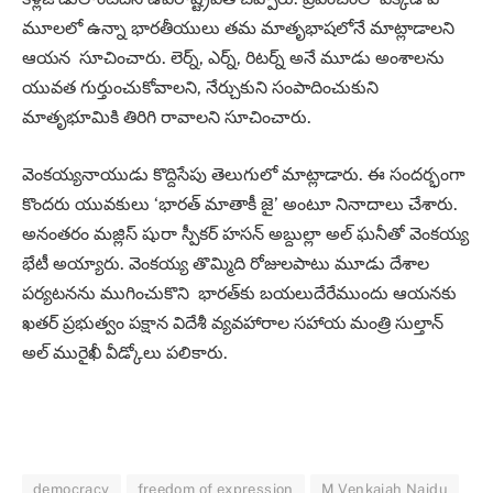
మూలలో ఉన్నా భారతీయులు తమ మాతృభాషలోనే మాట్లాడాలని
ఆయన సూచించారు. లెర్న్‌, ఎర్న్‌, రిటర్న్‌ అనే మూడు అంశాలను
యువత గుర్తుంచుకోవాలని, నేర్చుకుని సంపాదించుకుని
మాతృభూమికి తిరిగి రావాలని సూచించారు.
వెంకయ్యనాయుడు కొద్దిసేపు తెలుగులో మాట్లాడారు. ఈ సందర్భంగా
కొందరు యువకులు ‘భారత్‌ మాతాకీ జై’ అంటూ నినాదాలు చేశారు.
అనంతరం మజ్లిస్‌ షురా స్పీకర్‌ హసన్‌ అబ్దుల్లా అల్‌ ఘనీతో వెంకయ్య
భేటీ అయ్యారు. వెంకయ్య తొమ్మిది రోజులపాటు మూడు దేశాల
పర్యటనను ముగించుకొని భారత్‌కు బయలుదేరేముందు ఆయనకు
ఖతర్‌ ప్రభుత్వం పక్షాన విదేశీ వ్యవహారాల సహాయ మంత్రి సుల్తాన్‌
అల్‌ మురైఖీ వీడ్కోలు పలికారు.
democracy
freedom of expression
M Venkaiah Naidu