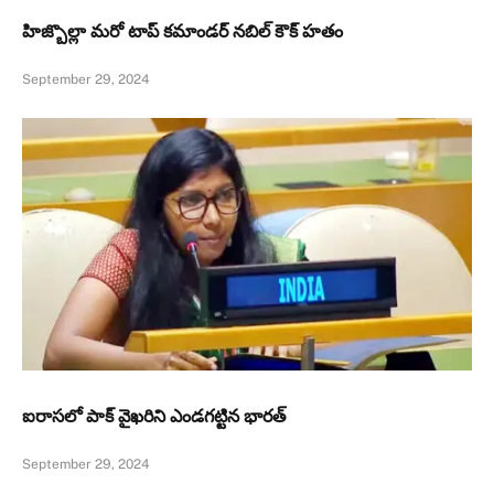
హిజ్బొల్లా మరో టాప్‌ కమాండర్‌ నబిల్‌ కౌక్‌ హతం
September 29, 2024
ఐరాసలో పాక్ వైఖరిని ఎండగట్టిన భారత్
September 29, 2024