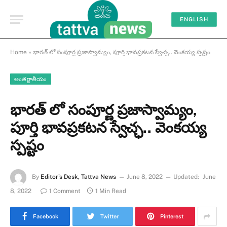
ENGLISH
Home
»
భారత్ లో సంపూర్ణ ప్రజాస్వామ్యం, పూర్తి భావప్రకటన స్వేచ్ఛ.. వెంకయ్య స్పష్టం
అంతర్జాతీయం
భారత్ లో సంపూర్ణ ప్రజాస్వామ్యం,
పూర్తి భావప్రకటన స్వేచ్ఛ.. వెంకయ్య
స్పష్టం
By
Editor's Desk, Tattva News
June 8, 2022
Updated:
June
8, 2022
1 Comment
1 Min Read
Facebook
Twitter
Pinterest