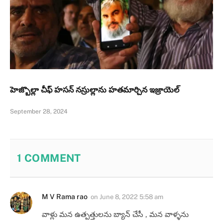
హెజ్బొల్లా చీఫ్ హసన్ నస్రుల్లాను హతమార్చిన ఇజ్రాయెల్
September 28, 2024
1
COMMENT
M V Rama rao
on
June 8, 2022 5:58 am
వాళ్లు మన ఉత్పత్తులను బ్యాన్ చేసీ , మన వాళ్ళను