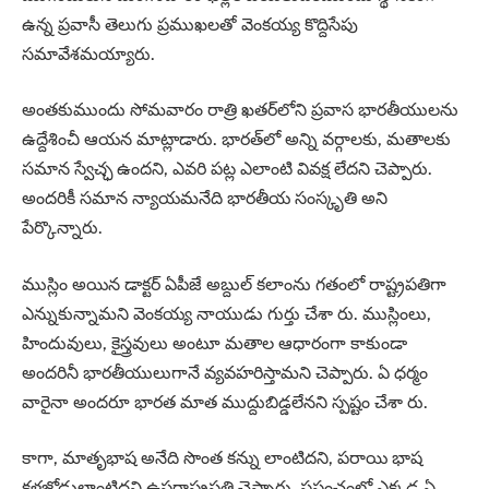
ఉన్న ప్రవాసీ తెలుగు ప్రముఖలతో వెంకయ్య కొద్దిసేపు
సమావేశమయ్యారు.
అంతకుముందు సోమవారం రాత్రి ఖతర్‌లోని ప్రవాస భారతీయులను
ఉద్దేశించీ ఆయన మాట్లాడారు. భారత్‌లో అన్ని వర్గాలకు, మతాలకు
సమాన స్వేచ్ఛ ఉందని, ఎవరి పట్ల ఎలాంటి వివక్ష లేదని చెప్పారు.
అందరికీ సమాన న్యాయమనేది భారతీయ సంస్కృతి అని
పేర్కొన్నారు.
ముస్లిం అయిన డాక్టర్‌ ఏపీజే అబ్దుల్‌ కలాంను గతంలో రాష్ట్రపతిగా
ఎన్నుకున్నామని వెంకయ్య నాయుడు గుర్తు చేశా రు. ముస్లింలు,
హిందువులు, కైస్త్రవులు అంటూ మతాల ఆధారంగా కాకుండా
అందరినీ భారతీయులుగానే వ్యవహరిస్తామని చెప్పారు. ఏ ధర్మం
వారైనా అందరూ భారత మాత ముద్దుబిడ్డలేనని స్పష్టం చేశా రు.
కాగా, మాతృభాష అనేది సొంత కన్ను లాంటిదని, పరాయి భాష
కళ్లజోడులాంటిదని ఉపరాష్ట్రపతి చెప్పారు. ప్రపంచంలో ఎక్కడ ఏ