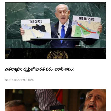
నెతన్యాహు దృష్టిలో భారత్ వరం, ఇరాన్ శాపం!
September 29, 2024