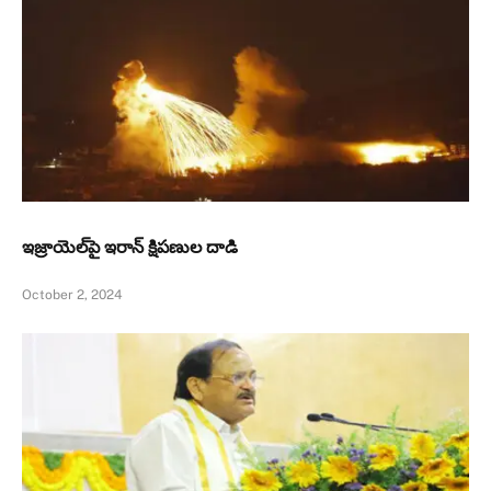
ఇజ్రాయెల్‌పై ఇరాన్ క్షిపణుల దాడి
October 2, 2024