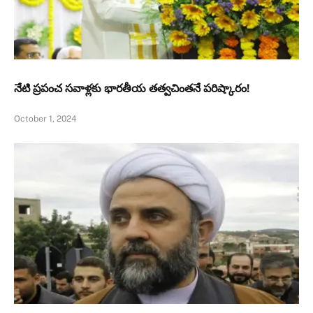
నేటి ప్రపంచ సవాళ్లకు భారతీయ తత్వచింతనే పరిష్కారం!
October 1, 2024