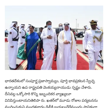
భారతదేశంలో సంపూర్ణ ప్రజాస్వామ్యం, పూర్తి భావప్రకటన స్వేచ్ఛ
ఉన్నాయని ఉప రాష్ట్రపతి వెంకయ్యనాయుడు స్పష్టం చేశారు.
దీనివల్ల ఒక్కోసారి కొన్ని ఇబ్బందికర వ్యాఖ్యలూ
వినిపిస్తుంటాయనితెలిపా రు. ఖతర్‌లో మూడు రోజుల పర్యటనను
ముగించుకుని మంగళవారం ఢిల్లీకి బయలుదేరేముందు స్థానికంగా