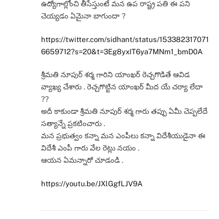
ఉద్యోగాల్లోంచి తీసేస్తుంటే మన ఉప రాష్ట్ర పతి ఈ పని
చెయ్యడం ఏమైనా బాగుందా ?
https://twitter.com/sidhant/status/153382317071
6659712?s=20&t=3Eg8yxIT6ya7MNm1_bmD0A
శ్రీమతి నూపుర్ శర్మ గారిని యాంఖర్ రెచ్చగొడితే ఆవిడ
వ్యాఖ్య చేశారు . రెచ్చగొట్టిన యాంఖర్ మీద యే చర్యా లేదా
??
అదీ కాకుండా శ్రీమతి నూపుర్ శర్మ గారు తప్పు ఏమీ చెప్పలేదే
సత్యాన్నే ప్రకటించారు .
మన ప్రభుత్వం కన్నా మన ఎంపీలు కన్నా విదేశీయుడైనా ఈ
విదేశీ ఎంపీ గారు వేల రెట్లు నయం .
ఆయన ఏమన్నారో చూడండి .
https://youtu.be/JXlGgfLJV9A