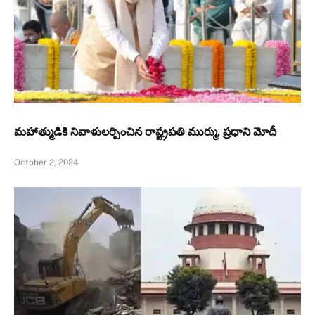
మహాత్ముడికి నివాళులర్పించిన రాష్ట్రపతి ముర్ము, ప్రధాని మోదీ
October 2, 2024