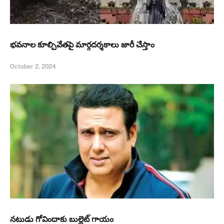
భవనాల కూల్చివేతపై మార్గదర్శకాలు జారీ చేస్తాం
October 2, 2024
నటుడు గోవిందాకు బుల్లెట్ గాయం