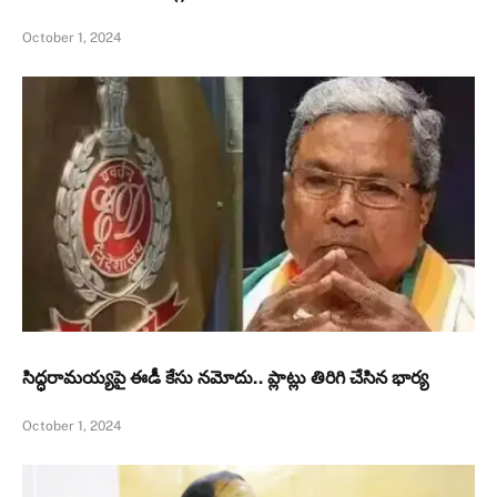
October 1, 2024
సిద్ధరామయ్యపై ఈడీ కేసు నమోదు.. ప్లాట్లు తిరిగి చేసిన భార్య
October 1, 2024