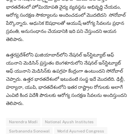
భారతదేశంలో హోమియోపతి వైద్య వ్యవస్థను అభివృద్ధి చేయడం,
ఆరోగ్య సంరక్షణ సౌకర్యాలను అందించడంలో మొదటిదని సోనోవాల్
పేర్కొన్నారు. ఆధునిక ఔషధాలతో ఆయుష్ ఆరోగ్య సేవలను ప్రధాన
స్రవంతి, అనుసంధానం చేయడానికి ఇది పని చేస్తుందని ఆయన
తెలిపారు.
ఉత్తరప్రదేశ్‌లోని ఘజియాబాద్‌లోని నేషనల్ ఇన్‌స్టిట్యూట్ ఆఫ్
యునాని మెడిసిన్ ప్రస్తుతం బెంగళూరులోని నేషనల్ ఇన్‌స్టిట్యూట్
ఆఫ్ యునాని మెడిసిన్‌కు ఉపగ్రహ కేంద్రంగా ఉంటుందని సోనోవాల్
చెప్పారు. ఉత్తర భారతదేశంలో ఇటువంటి సంస్థ ఇదే మొదటిది. ఢిల్లీ,
హర్యానా, యుపి, భారతదేశంలోని ఇతర రాష్ట్రాల రోగులకు అలాగే
ఎంవిటి కింద విదేశీ పౌరులకు ఆరోగ్య సంరక్షణ సేవలను అందిస్తుందని
తెలిపారు.
Narendra Modi
National Ayush Institutes
Sarbananda Sonowal
World Ayurved Congress