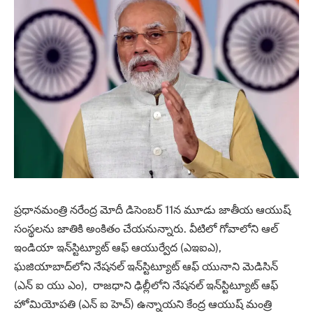
ప్రధానమంత్రి నరేంద్ర మోదీ డిసెంబర్ 11న మూడు జాతీయ ఆయుష్
సంస్థలను జాతికి అంకితం చేయనున్నారు. వీటిలో గోవాలోని ఆల్
ఇండియా ఇన్‌స్టిట్యూట్ ఆఫ్ ఆయుర్వేద (ఎఇఐఎ),
ఘజియాబాద్‌లోని నేషనల్ ఇన్‌స్టిట్యూట్ ఆఫ్ యునాని మెడిసిన్
(ఎన్ ఐ యు ఎం), రాజధాని ఢిల్లీలోని నేషనల్ ఇన్‌స్టిట్యూట్ ఆఫ్
హోమియోపతి (ఎన్ ఐ హెచ్) ఉన్నాయని కేంద్ర ఆయుష్ మంత్రి