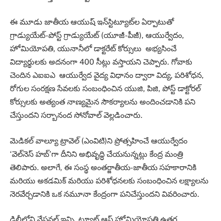
ఈ మూడు జాతీయ ఆయుష్‌ ఇన్‌స్టిట్యూట్‌ల ఏర్పాటుతో
గ్రాడ్యుయేట్‌-పోస్ట్‌ గ్రాడ్యుయేట్‌ (యూజీ-పీజీ), ఆయుర్వేదం,
హోమియోపతి, యునానీలో డాక్టరేట్‌ కోర్సులు అభ్యసించే
విద్యార్థులకు అదనంగా 400 సీట్లు వస్తాయని చెప్పారు. గోవాకు
చెందిన ఎఐఐఎ ఆయుర్వేద వైద్య విధానం ద్వారా విద్య, పరిశోధన,
రోగుల సంరక్షణ సేవలకు సంబంధించిన యుజి, పిజి, పోస్ట్ డాక్టోరల్
కోర్సులకు అత్యంత నాణ్యమైన సౌకర్యాలను అందించడానికి పని
చేస్తుందని సర్బానంద సోనోవాల్ వెల్లడించారు.
మెడికల్ వాల్యూ ట్రావెల్ (ఎంవిటి)ని ప్రోత్సహించే ఆయుర్వేదం
‘వెల్‌నెస్ హబ్’గా దీనిని అభివృద్ధి చేయనున్నట్లు కేంద్ర మంత్రి
తెలిపారు. అలాగే, ఈ సంస్థ అంతర్జాతీయ-జాతీయ సహకారానికి
మరియు అకడమిక్ మరియు పరిశోధనలకు సంబంధించిన లక్ష్యాలను
నెరవేర్చడానికి ఒక నమూనా కేంద్రంగా పనిచేస్తుందని వివరించారు.
ఢిల్లీలోని నేషనల్ ఇన్స్టిట్యూట్ ఆఫ్ హోమియోపతి ఉత్తర