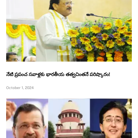
నేటి ప్రపంచ సవాళ్లకు భారతీయ తత్వచింతనే పరిష్కారం!
October 1, 2024