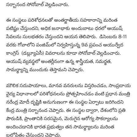
సర్బానంద సోనోవాల్ వెల్లడించారు.
ఈ సంస్థలు పరిశోధనలతో అంతర్జాతీయ సహకారాన్ని మరింత
పటిష్టం చేస్తుందని, అధిక జనాభాకు అందుబాటు ధరలో ఆయుష్
సేవలను సులభతరం చేస్తుందని ఆయన తెలిపారు. డిసెంబరు 8-11
వరకు గోవాలోని పంజిమ్‌లో నిర్వహిస్తున్న 9వ ప్రపంచ ఆయుర్వేద
కాంగ్రెస్ (డబ్ల్యూఏసీ) వివరాలను కూడా సోనోవాల్ వెల్లడించారు.
ఆయుష్ వ్యవస్థలో అంతర్లీనంగా ఉన్న శాస్త్రీయత, సమర్థత,
సామర్థ్యాన్ని ముందుకు తెస్తామని చెప్పారు.
మౌలిక సదుపాయాలు, మానవ వనరులను విస్తరించడం, సాంప్రదాయ
వైద్య విధానాలలో పరిశోధనలను ప్రోత్సహించడం వంటి ప్రధాన మంత్రి
నరేంద్ర మోదీ దృష్టికి అనుగుణంగా ఈ సంస్థల ఏర్పాటు జరిగిందని
కేంద్ర మంత్రి సర్బానంద చెప్పారు. ఈ సంస్థల ద్వారా, దేశంలోని ప్రతి
పౌరుడికి, ప్రాంతానికి సరసమైన, మెరుగైన ఆరోగ్య సౌకర్యాలను
అందించడానికి భారత ప్రభుత్వం తన సామర్థ్యాలను మరింత
బలోపేతం చేస్తుందని చెప్పారు.