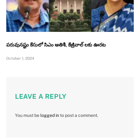
పరువునష్టం కేసులో సిఎం ఆతిశీ, కేజ్రీవాల్ లకు ఊరట
October 1, 2024
LEAVE A REPLY
You must be
logged in
to post a comment.