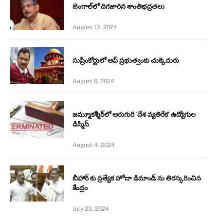
బెంగాల్‌లో దిగజారిన శాంతిభద్రతలు
August 13, 2024
సుప్రీంకోర్టులో ఆప్ ప్రభుత్వంకు చుక్కెదురు
August 6, 2024
జమ్మూకశ్మీర్‌లో ఆరుగురి `దేశ వ్యతిరేక’ ఉద్యోగుల
డిస్మిస్‌
August 4, 2024
బీహార్ కు ప్రత్యేక హోదా డిమాండ్ ను తిరస్కరించిన
కేంద్రం
July 23, 2024