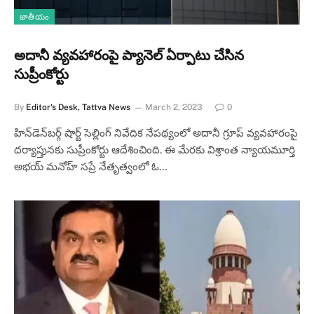
జాతీయం
అదానీ వ్యవహారంపై ప్యానెల్ ఏర్పాటు చేసిన
సుప్రీంకోర్టు
By
Editor's Desk, Tattva News
March 2, 2023
0
హిన్​డెన్​బర్గ్​ షార్ట్​ సెల్లింగ్​ నివేదిక నేపథ్యంలో అదానీ గ్రూప్​ వ్యవహారంపై
దర్యాప్తునకు సుప్రీంకోర్టు ఆదేశించింది. ఈ మేరకు విశ్రాంత న్యాయమూర్తి
అభయ్​ మనోహ్​ సప్రే నేతృత్వంలో ఓ…