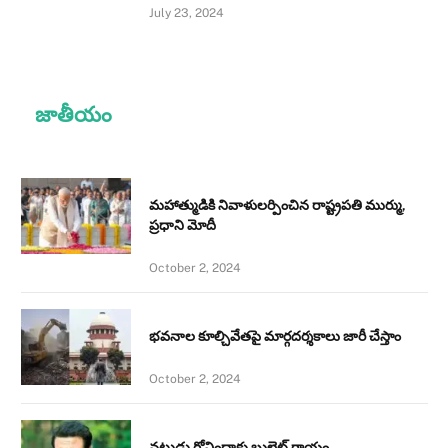
July 23, 2024
జాతీయం
మహాత్ముడికి నివాళులర్పించిన రాష్ట్రపతి ముర్ము,
ప్రధాని మోదీ
October 2, 2024
భవనాల కూల్చివేతపై మార్గదర్శకాలు జారీ చేస్తాం
October 2, 2024
నటుడు గోవిందాకు బుల్లెట్ గాయం