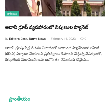
జాతీయం
అదానీ గ్రూప్ వ్యవహారంలో నిపుణుల ప్యానెల్‌
By
Editor's Desk, Tattva News
February 14, 2023
0
అదానీ గ్రూపు షేర్ల పతనం వివాదంలో జాయింట్ పార్లమెంటరీ కమిటీ
(జేపీసీ) ఏర్పాటు చేయాలని ప్రతిపక్షాలు డిమాండ్ చేస్తున్న నేపథ్యంలో,
రెగ్యులేటరీ మెకానిజమ్‌లను బలోపేతం చేసేందుకు డొమైన్…
ప్రాంతీయం