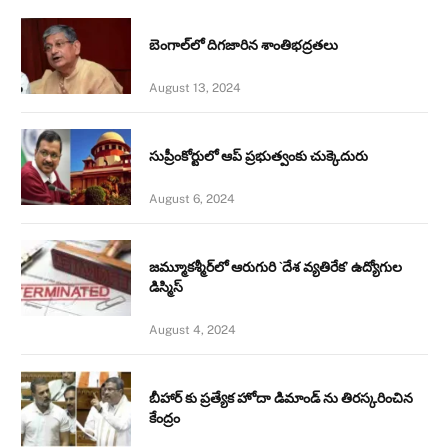
బెంగాల్‌లో దిగజారిన శాంతిభద్రతలు
August 13, 2024
సుప్రీంకోర్టులో ఆప్ ప్రభుత్వంకు చుక్కెదురు
August 6, 2024
జమ్మూకశ్మీర్‌లో ఆరుగురి `దేశ వ్యతిరేక’ ఉద్యోగుల
డిస్మిస్‌
August 4, 2024
బీహార్ కు ప్రత్యేక హోదా డిమాండ్ ను తిరస్కరించిన
కేంద్రం