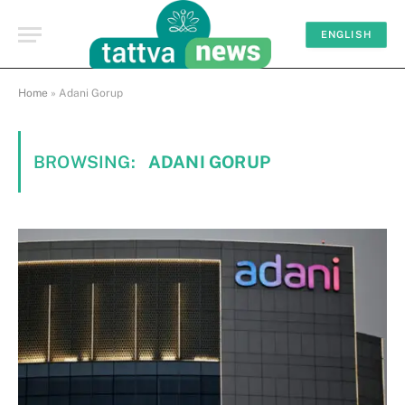
ENGLISH
Home
»
Adani Gorup
BROWSING:
ADANI GORUP