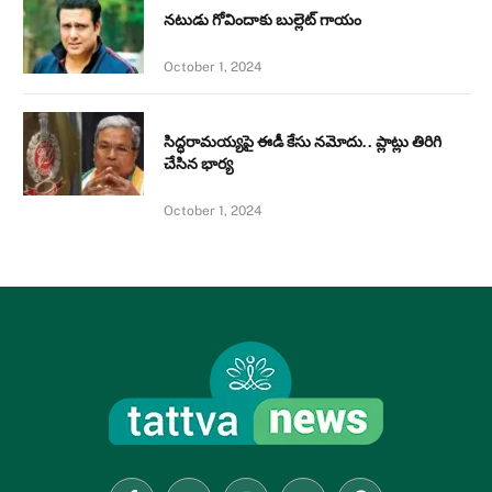
నటుడు గోవిందాకు బుల్లెట్ గాయం
October 1, 2024
సిద్ధరామయ్యపై ఈడీ కేసు నమోదు.. ప్లాట్లు తిరిగి
చేసిన భార్య
October 1, 2024