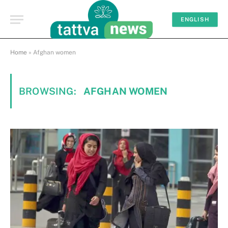
ENGLISH
Home
»
Afghan women
BROWSING:
AFGHAN WOMEN