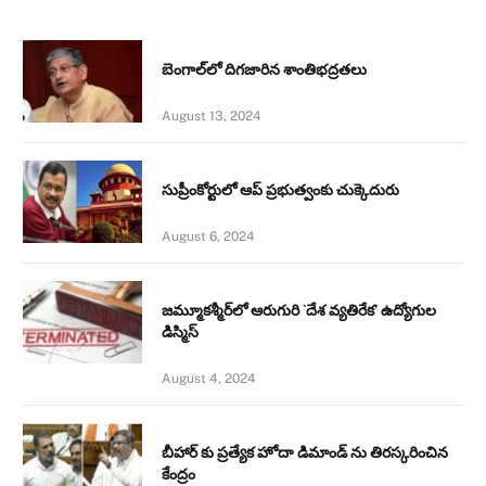
బెంగాల్‌లో దిగజారిన శాంతిభద్రతలు
August 13, 2024
సుప్రీంకోర్టులో ఆప్ ప్రభుత్వంకు చుక్కెదురు
August 6, 2024
జమ్మూకశ్మీర్‌లో ఆరుగురి `దేశ వ్యతిరేక’ ఉద్యోగుల
డిస్మిస్‌
August 4, 2024
బీహార్ కు ప్రత్యేక హోదా డిమాండ్ ను తిరస్కరించిన
కేంద్రం