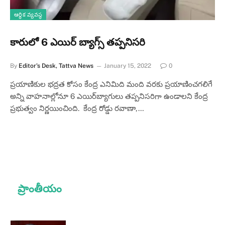
ఆర్థిక వ్యవస్థ
కారులో 6 ఎయిర్ బ్యాగ్స్ తప్పనిసరి
By
Editor's Desk, Tattva News
January 15, 2022
0
ప్రయాణికుల భద్రత కోసం కేంద్ర ఎనిమిది మంది వరకు ప్రయాణించగలిగే
అన్ని వాహనాల్లోనూ 6 ఎయిర్‌బ్యాగులు తప్పనిసరిగా ఉండాలని కేంద్ర
ప్రభుత్వం నిర్ణయించింది. కేంద్ర రోడ్డు రవాణా,…
ప్రాంతీయం