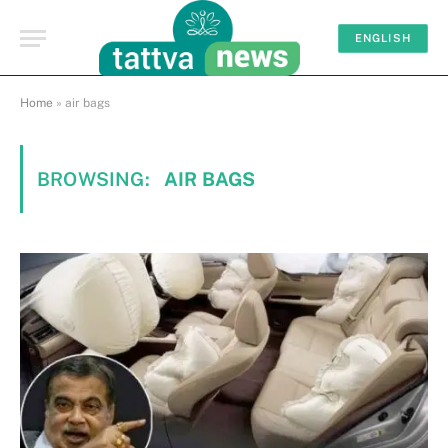
ENGLISH
Home
»
air bags
BROWSING:
AIR BAGS