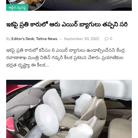
ఆర్థిక వ్యవస్థ
ఇక‌పై ప్ర‌తి కారులో ఆరు ఎయిర్ బ్యాగులు త‌ప్ప‌ని స‌రి
By
Editor's Desk, Tattva News
September 30, 2022
0
ఇక‌పై ప్ర‌తి కారులో క‌నీసం 6 ఎయిర్ బ్యాగులు ఉండాల్సిందేన‌ని కేంద్ర
ర‌వాణాశాఖ మంత్రి నితిన్ గ‌డ్క‌రీ కీల‌క ప్ర‌క‌ట‌న చేశారు. ప్ర‌యాణికుల
భ‌ద్ర‌త దృష్ట్యా ఈ కీల‌క…