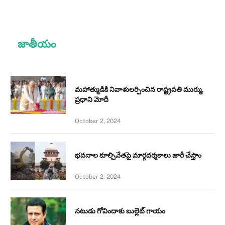
జాతీయం
మహాత్ముడికి నివాళులర్పించిన రాష్ట్రపతి ముర్ము,
ప్రధాని మోదీ
October 2, 2024
భవనాల కూల్చివేతపై మార్గదర్శకాలు జారీ చేస్తాం
October 2, 2024
నటుడు గోవిందాకు బుల్లెట్ గాయం