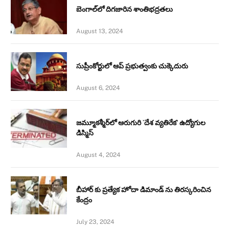
బెంగాల్‌లో దిగజారిన శాంతిభద్రతలు
August 13, 2024
సుప్రీంకోర్టులో ఆప్ ప్రభుత్వంకు చుక్కెదురు
August 6, 2024
జమ్మూకశ్మీర్‌లో ఆరుగురి `దేశ వ్యతిరేక’ ఉద్యోగుల
డిస్మిస్‌
August 4, 2024
బీహార్ కు ప్రత్యేక హోదా డిమాండ్ ను తిరస్కరించిన
కేంద్రం
July 23, 2024