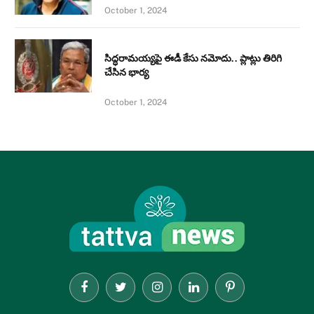
October 1, 2024
సిద్ధరామయ్యపై ఈడీ కేసు నమోదు.. ప్లాట్లు తిరిగి
చేసిన భార్య
October 1, 2024
Facebook
Twitter
Instagram
LinkedIn
Pinterest