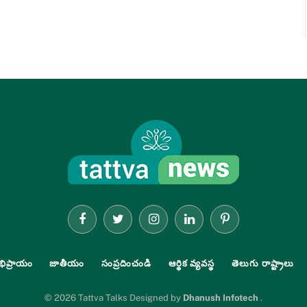
Facebook
Twitter
Instagram
LinkedIn
Pinterest
భిప్రాయం
జాతీయం
సంప్రదించండి
ఆర్థిక వ్యవస్థ
తెలుగు రాష్ట్రాలు
© 2026 Tattva Talks Designed by
Dhanush Infotech
.