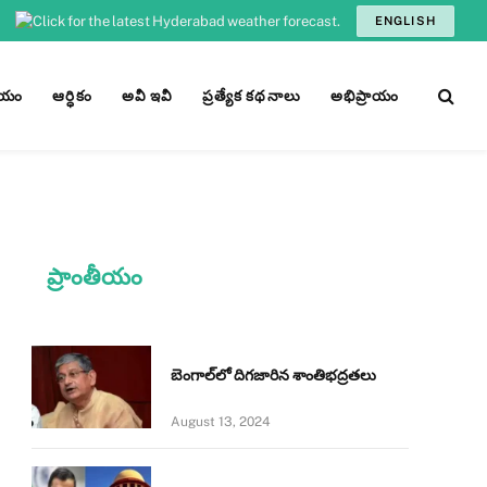
ENGLISH
ీయం
ఆర్ధికం
అవీ ఇవీ
ప్రత్యేక కథనాలు
అభిప్రాయం
ప్రాంతీయం
బెంగాల్‌లో దిగజారిన శాంతిభద్రతలు
August 13, 2024