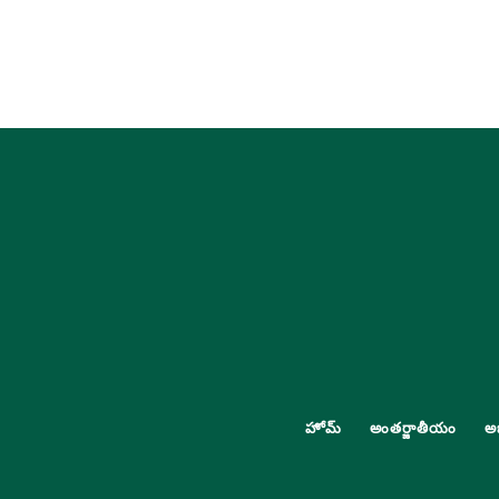
హోమ్
అంతర్జాతీయం
అ