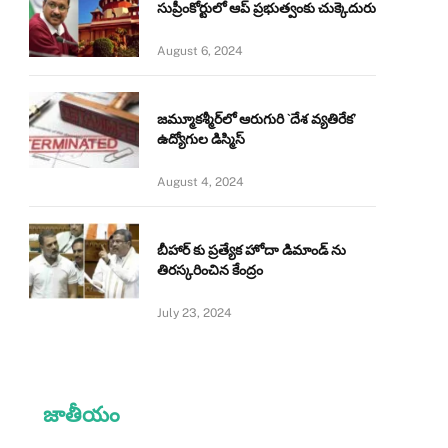
సుప్రీంకోర్టులో ఆప్ ప్రభుత్వంకు చుక్కెదురు
August 6, 2024
జమ్మూకశ్మీర్‌లో ఆరుగురి `దేశ వ్యతిరేక’
ఉద్యోగుల డిస్మిస్‌
August 4, 2024
బీహార్ కు ప్రత్యేక హోదా డిమాండ్ ను
తిరస్కరించిన కేంద్రం
July 23, 2024
జాతీయం