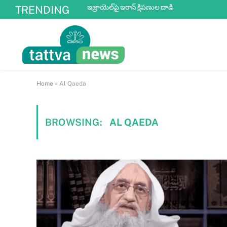
ఇజ్రాయెల్‌పై ఇరాన్ క్షిపణుల దాడి
TRENDING
Home
»
Al Qaeda
BROWSING:
AL QAEDA