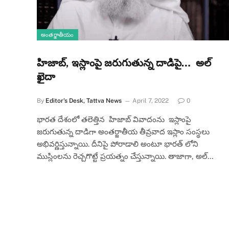
అంతర్జాతీయం
హిజాబ్, ఇస్లాంపై జరుగుతున్న దాడిపై… అల్
ఖైదా
By
Editor's Desk, Tattva News
April 7, 2022
0
భారత దేశంలో తలెత్తిన హిజాబ్ వివాదంను ఇస్లాంపై
జరుగుతున్న దాడిగా అంతర్జాతీయ తీవ్రవాద ఇస్లాం సంస్థలు
అభివర్ణిస్తున్నాయి. దీనిపై పోరాడాలి అంటూ భారత్ లోని
ముస్లింలను రెచ్చగొట్టే ప్రయత్నం చేస్తున్నాయి. తాజాగా, అల్…