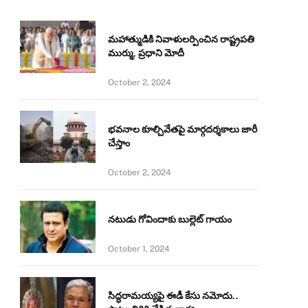
మహాత్ముడికి నివాళులర్పించిన రాష్ట్రపతి
ముర్ము, ప్రధాని మోదీ
October 2, 2024
భవనాల కూల్చివేతపై మార్గదర్శకాలు జారీ
చేస్తాం
October 2, 2024
నటుడు గోవిందాకు బుల్లెట్ గాయం
October 1, 2024
సిద్ధరామయ్యపై ఈడీ కేసు నమోదు..