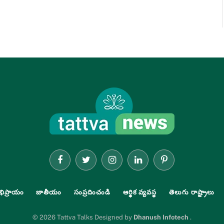
Facebook
Twitter
Instagram
LinkedIn
Pinterest
భిప్రాయం
జాతీయం
సంప్రదించండి
ఆర్థిక వ్యవస్థ
తెలుగు రాష్ట్రాలు
© 2026 Tattva Talks Designed by
Dhanush Infotech
.