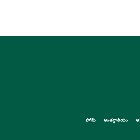
హోమ్
అంతర్జాతీయం
అ