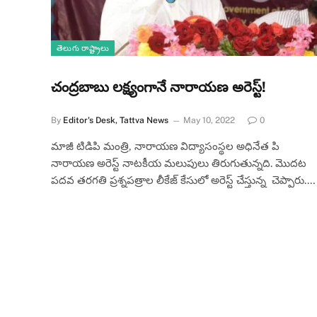
తెలుగు రాష్ట్రాలు
చంద్రబాబు లక్ష్యంగానే నారాయణ అరెస్ట్!
By
Editor's Desk, Tattva News
May 10, 2022
0
మాజీ టిడిపి మంత్రి, నారాయణ విద్యాసంస్థల అధినేత పి
నారాయణ అరెస్ట్ నాటకీయ మలుపులు తిరుగుతున్నది. మొదట
పదవ తరగతి ప్రశ్నపత్రాల లీకేజ్ కేసులో అరెస్ట్ చేస్తున్న చెప్పారు.…