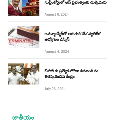
సుప్రీంకోర్టులో ఆప్ ప్రభుత్వంకు చుక్కెదురు
August 6, 2024
జమ్మూకశ్మీర్‌లో ఆరుగురి `దేశ వ్యతిరేక’
ఉద్యోగుల డిస్మిస్‌
August 4, 2024
బీహార్ కు ప్రత్యేక హోదా డిమాండ్ ను
తిరస్కరించిన కేంద్రం
July 23, 2024
జాతీయం