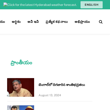
ENGLISH
ీయం
ఆర్ధికం
అవీ ఇవీ
ప్రత్యేక కథనాలు
అభిప్రాయం
ప్రాంతీయం
బెంగాల్‌లో దిగజారిన శాంతిభద్రతలు
August 13, 2024