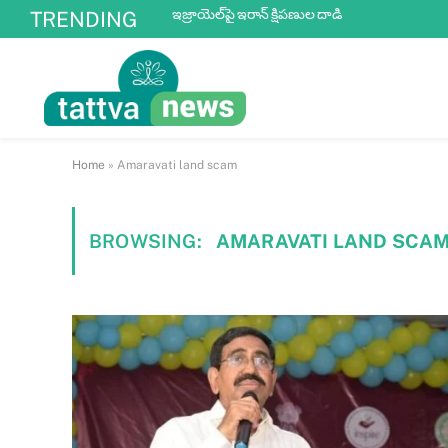
ఇజ్రాయెల్‌పై ఇరాన్ క్షిపణుల దాడి
TRENDING
Home
»
Amaravati land scam
BROWSING:
AMARAVATI LAND SCA