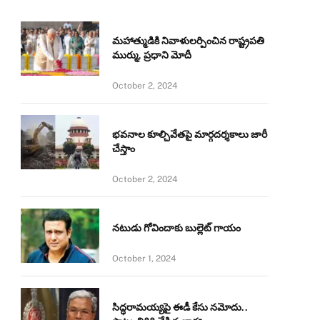
మహాత్ముడికి నివాళులర్పించిన రాష్ట్రపతి
ముర్ము, ప్రధాని మోదీ
October 2, 2024
భవనాల కూల్చివేతపై మార్గదర్శకాలు జారీ
చేస్తాం
October 2, 2024
నటుడు గోవిందాకు బుల్లెట్ గాయం
October 1, 2024
సిద్ధరామయ్యపై ఈడీ కేసు నమోదు..