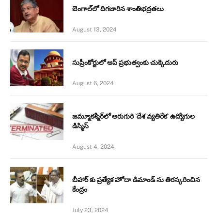
బెంగాల్‌లో దిగజారిన శాంతిభద్రతలు
August 13, 2024
సుప్రీంకోర్టులో ఆప్ ప్రభుత్వంకు చుక్కెదురు
August 6, 2024
జమ్మూకశ్మీర్‌లో ఆరుగురి `దేశ వ్యతిరేక’ ఉద్యోగుల
డిస్మిస్‌
August 4, 2024
బీహార్ కు ప్రత్యేక హోదా డిమాండ్ ను తిరస్కరించిన
కేంద్రం
July 23, 2024