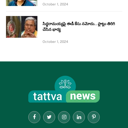
October 1, 2024
సిద్ధరామయ్యపై ఈడీ కేసు నమోదు.. ప్లాట్లు తిరిగి
చేసిన భార్య
October 1, 2024
Facebook
Twitter
Instagram
LinkedIn
Pinterest