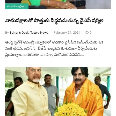
తెలుగు రాష్ట్రాలు
వామపక్షాలతో పొత్తుకు సిద్ధపడుతున్న వైఎస్ షర్మిల
By
Editor's Desk, Tattva News
February 24, 2024
0
ఆంధ్ర ప్రదేశ్ అసెంబ్లీ ఎన్నికలలో అధికార వైసిపిని ఓడించేందుకు ఒక
వంక టిడిపి, జనసేన, బీజేపీ బలమైన కూటమిగా ఏర్పడేందుకు
ప్రయత్నాలు జరుగుతూ ఉండగా, మరోవంక ఎపిసిసి…