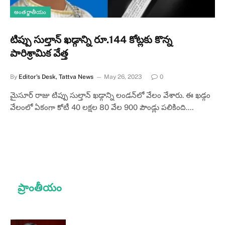
అంతర్జాతీయం
టిప్పు సుల్తాన్ ఖ‌డ్గాన్ని రూ.144 కోట్ల‌కు కొన్న
పారిశ్రామిక వేత్త
By
Editor's Desk, Tattva News
May 26, 2023
0
మైసూర్ రాజు టిప్పు సుల్తాన్ ఖ‌డ్గాన్ని లండ‌న్‌లో వేలం వేశారు. ఈ ఖడ్గం
వేలంలో ఏకంగా కోటీ 40 లక్షల 80 వేల 900 పౌండ్లు పలికింది.…
ప్రాంతీయం