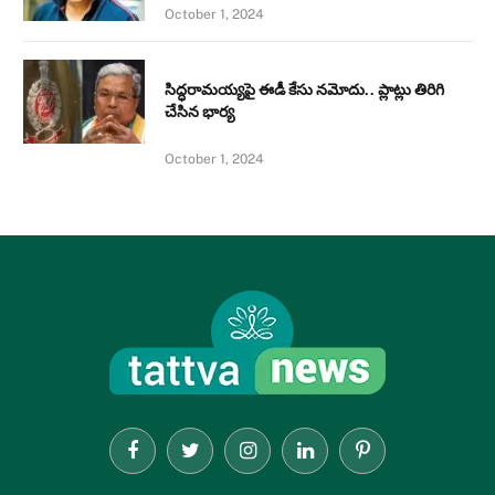
October 1, 2024
సిద్ధరామయ్యపై ఈడీ కేసు నమోదు.. ప్లాట్లు తిరిగి
చేసిన భార్య
October 1, 2024
Facebook
Twitter
Instagram
LinkedIn
Pinterest