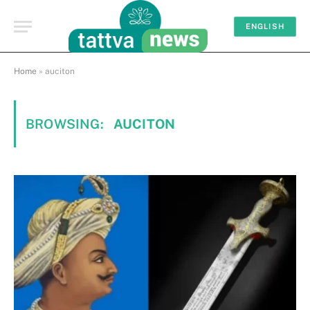
ENGLISH
Home
»
auciton
BROWSING:
AUCITON