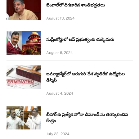
బెంగాల్‌లో దిగజారిన శాంతిభద్రతలు
August 13, 2024
సుప్రీంకోర్టులో ఆప్ ప్రభుత్వంకు చుక్కెదురు
August 6, 2024
జమ్మూకశ్మీర్‌లో ఆరుగురి `దేశ వ్యతిరేక’ ఉద్యోగుల
డిస్మిస్‌
August 4, 2024
బీహార్ కు ప్రత్యేక హోదా డిమాండ్ ను తిరస్కరించిన
కేంద్రం
July 23, 2024