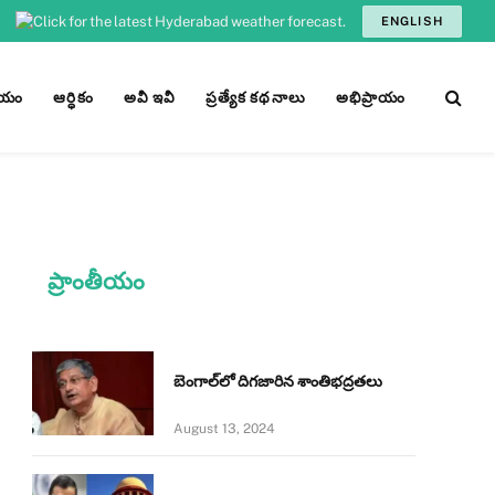
ENGLISH
ీయం
ఆర్ధికం
అవీ ఇవీ
ప్రత్యేక కథనాలు
అభిప్రాయం
ప్రాంతీయం
బెంగాల్‌లో దిగజారిన శాంతిభద్రతలు
August 13, 2024