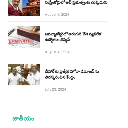
సుప్రీంకోర్టులో ఆప్ ప్రభుత్వంకు చుక్కెదురు
August 6, 2024
జమ్మూకశ్మీర్‌లో ఆరుగురి `దేశ వ్యతిరేక’
ఉద్యోగుల డిస్మిస్‌
August 4, 2024
బీహార్ కు ప్రత్యేక హోదా డిమాండ్ ను
తిరస్కరించిన కేంద్రం
July 23, 2024
జాతీయం