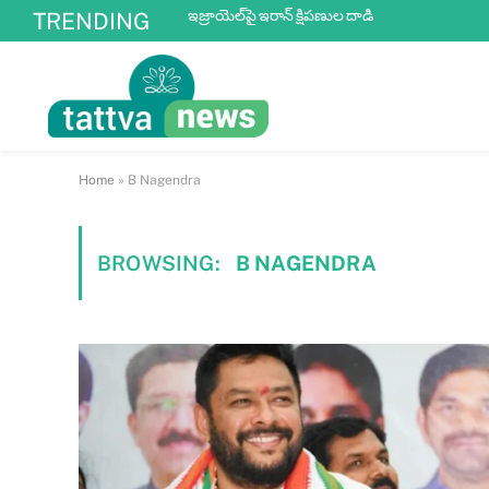
ఇజ్రాయెల్‌పై ఇరాన్ క్షిపణుల దాడి
TRENDING
Home
»
B Nagendra
BROWSING:
B NAGENDRA