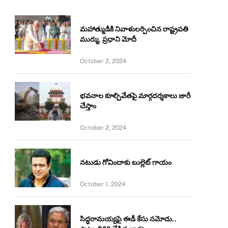
మహాత్ముడికి నివాళులర్పించిన రాష్ట్రపతి
ముర్ము, ప్రధాని మోదీ
October 2, 2024
భవనాల కూల్చివేతపై మార్గదర్శకాలు జారీ
చేస్తాం
October 2, 2024
నటుడు గోవిందాకు బుల్లెట్ గాయం
October 1, 2024
సిద్ధరామయ్యపై ఈడీ కేసు నమోదు..