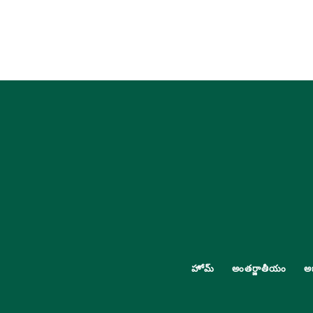
హోమ్
అంతర్జాతీయం
అ