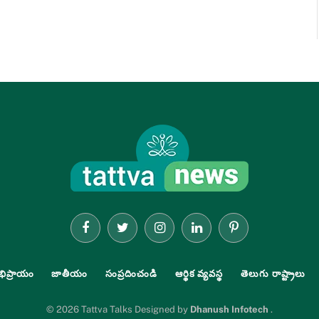
Facebook
Twitter
Instagram
LinkedIn
Pinterest
భిప్రాయం
జాతీయం
సంప్రదించండి
ఆర్థిక వ్యవస్థ
తెలుగు రాష్ట్రాలు
© 2026 Tattva Talks Designed by
Dhanush Infotech
.