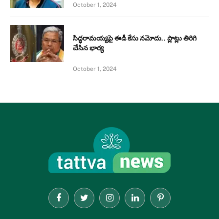
October 1, 2024
సిద్ధరామయ్యపై ఈడీ కేసు నమోదు.. ప్లాట్లు తిరిగి
చేసిన భార్య
October 1, 2024
Facebook
Twitter
Instagram
LinkedIn
Pinterest