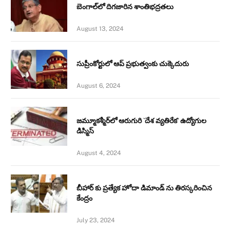
బెంగాల్‌లో దిగజారిన శాంతిభద్రతలు
August 13, 2024
సుప్రీంకోర్టులో ఆప్ ప్రభుత్వంకు చుక్కెదురు
August 6, 2024
జమ్మూకశ్మీర్‌లో ఆరుగురి `దేశ వ్యతిరేక’ ఉద్యోగుల
డిస్మిస్‌
August 4, 2024
బీహార్ కు ప్రత్యేక హోదా డిమాండ్ ను తిరస్కరించిన
కేంద్రం
July 23, 2024