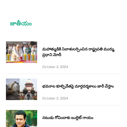
జాతీయం
మహాత్ముడికి నివాళులర్పించిన రాష్ట్రపతి ముర్ము,
ప్రధాని మోదీ
October 2, 2024
భవనాల కూల్చివేతపై మార్గదర్శకాలు జారీ చేస్తాం
October 2, 2024
నటుడు గోవిందాకు బుల్లెట్ గాయం