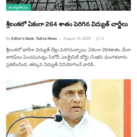
అంతర్జాతీయం
శ్రీలంకలో ఏకంగా 264 శాతం పెరిగిన విద్యుత్ చార్జీలు
By
Editor's Desk, Tattva News
August 10, 2022
0
శ్రీలంకలో భారీగా విద్యుత్‌ రేట్లు పెరగనున్నాయి. ఏకంగా 264శాతం మేరా
టారిఫ్‌లు పెంచనునుట్లు సిలోన్‌ ఎలక్ట్రిసిటీ బోర్డు (సిఇబి) మంగళవారం
ప్రకటించింది. తక్కువ విద్యుత్‌ వినియోగించే వారికి…