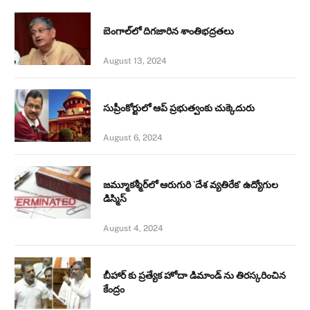
బెంగాల్‌లో దిగజారిన శాంతిభద్రతలు
August 13, 2024
సుప్రీంకోర్టులో ఆప్ ప్రభుత్వంకు చుక్కెదురు
August 6, 2024
జమ్మూకశ్మీర్‌లో ఆరుగురి `దేశ వ్యతిరేక’ ఉద్యోగుల
డిస్మిస్‌
August 4, 2024
బీహార్ కు ప్రత్యేక హోదా డిమాండ్ ను తిరస్కరించిన
కేంద్రం