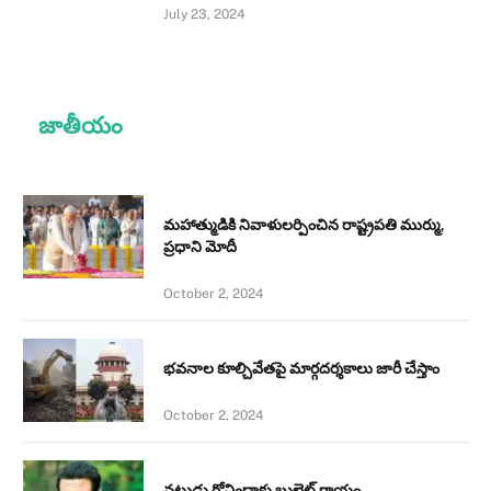
July 23, 2024
జాతీయం
మహాత్ముడికి నివాళులర్పించిన రాష్ట్రపతి ముర్ము,
ప్రధాని మోదీ
October 2, 2024
భవనాల కూల్చివేతపై మార్గదర్శకాలు జారీ చేస్తాం
October 2, 2024
నటుడు గోవిందాకు బుల్లెట్ గాయం