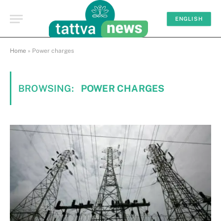
ENGLISH
Home
»
Power charges
BROWSING:
POWER CHARGES