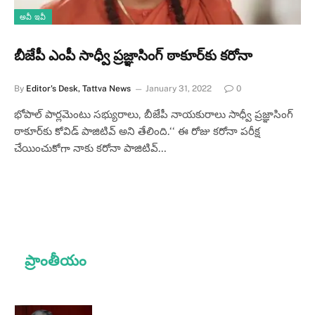
అవీ ఇవీ
బీజేపీ ఎంపీ సాధ్వీ ప్రజ్ఞా‌సింగ్ ఠాకూర్‌కు కరోనా
By
Editor's Desk, Tattva News
January 31, 2022
0
భోపాల్ పార్లమెంటు సభ్యురాలు, బీజేపీ నాయకురాలు సాధ్వీ ప్రజ్ఞా‌సింగ్
ఠాకూర్‌కు కోవిడ్ పాజిటివ్ అని తేలింది.‘‘ ఈ రోజు కరోనా పరీక్ష
చేయించుకోగా నాకు కరోనా పాజిటివ్…
ప్రాంతీయం