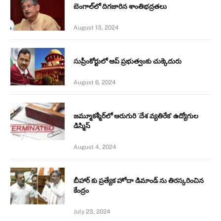
బెంగాల్‌లో దిగజారిన శాంతిభద్రతలు
August 13, 2024
సుప్రీంకోర్టులో ఆప్ ప్రభుత్వంకు చుక్కెదురు
August 6, 2024
జమ్మూకశ్మీర్‌లో ఆరుగురి `దేశ వ్యతిరేక’ ఉద్యోగుల
డిస్మిస్‌
August 4, 2024
బీహార్ కు ప్రత్యేక హోదా డిమాండ్ ను తిరస్కరించిన
కేంద్రం
July 23, 2024