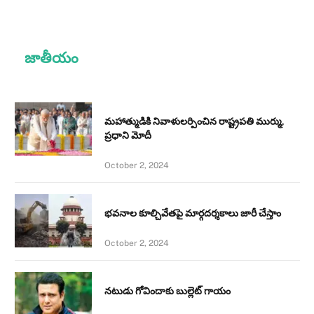
జాతీయం
మహాత్ముడికి నివాళులర్పించిన రాష్ట్రపతి ముర్ము,
ప్రధాని మోదీ
October 2, 2024
భవనాల కూల్చివేతపై మార్గదర్శకాలు జారీ చేస్తాం
October 2, 2024
నటుడు గోవిందాకు బుల్లెట్ గాయం