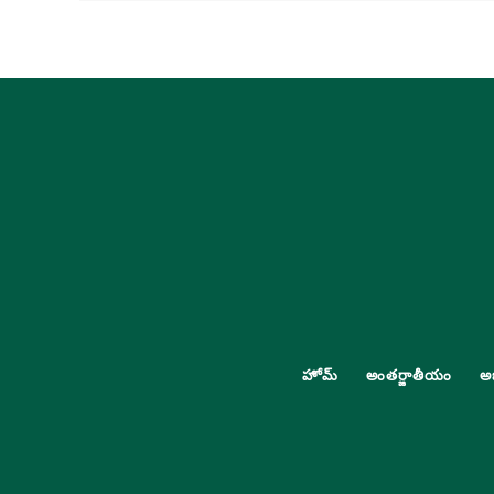
హోమ్
అంతర్జాతీయం
అ