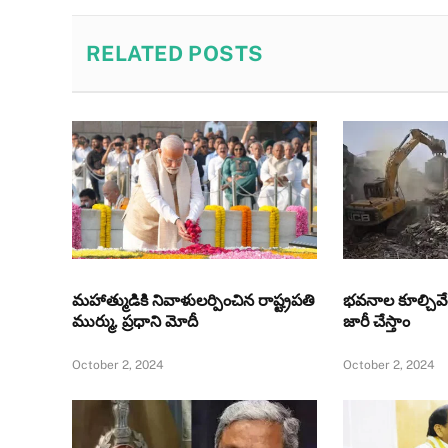
RELATED
POSTS
మహాత్ముడికి నివాళులర్పించిన రాష్ట్రపతి
భవనాల కూల్చివే
ముర్ము, ప్రధాని మోదీ
జారీ చేస్తాం
October 2, 2024
October 2, 2024