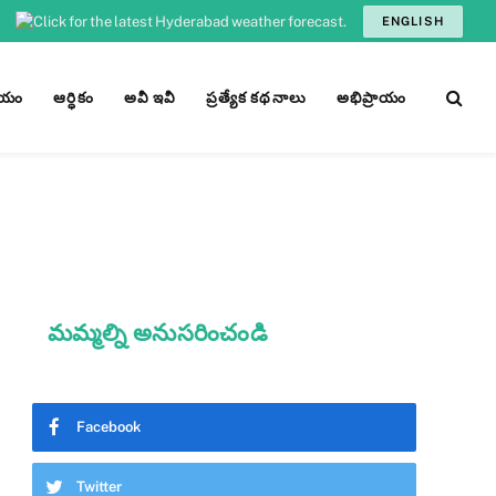
ENGLISH
ీయం
ఆర్ధికం
అవీ ఇవీ
ప్రత్యేక కథనాలు
అభిప్రాయం
మమ్మల్ని అనుసరించండి
Facebook
Twitter