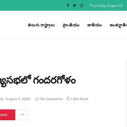
Thursday, August 6
Facebook
Twitter
Instagram
తెలుగు రాష్ట్రాలు
ప్రాంతీయం
జాతీయం
అంతర్జాత
రాజ్యసభలో గందరగోళం
ed:
August 5, 2023
No Comments
1 Min Read
erest