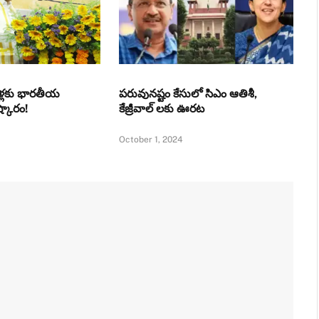
ాళ్లకు భారతీయ
పరువునష్టం కేసులో సిఎం ఆతిశీ,
్కారం!
కేజ్రీవాల్ లకు ఊరట
October 1, 2024