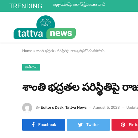
ఇజ్రాయెల్‌పై ఇరాన్ క్షిపణుల దాడి
TRENDING
Home
»
శాంతి భద్రతల పరిస్థితిపై రాజ్యసభలో గందరగోళం
జాతీయం
శాంతి భద్రతల పరిస్థితిపై 
By
Editor's Desk, Tattva News
August 5, 2023
Updat
Facebook
Twitter
Pint