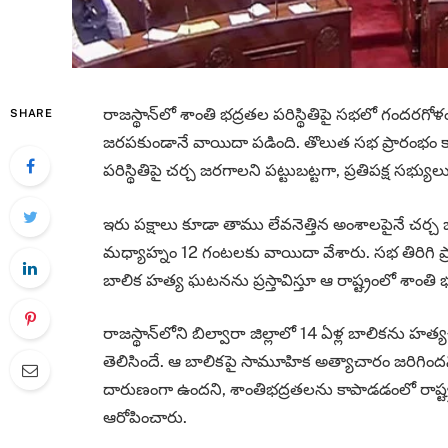
రాజస్థాన్‌లో శాంతి భద్రతల పరిస్థితిపై సభలో గందరగ
SHARE
జరపకుండానే వాయిదా పడింది. తొలుత సభ ప్రారంభం కాగా
పరిస్థితిపై చర్చ జరగాలని పట్టుబట్టగా, ప్రతిపక్ష 
ఇరు పక్షాలు కూడా తాము లేవనెత్తిన అంశాలపైనే చర్చ జ
మధ్యాహ్నం 12 గంటలకు వాయిదా వేశారు. సభ తిరిగి ప్రా
బాలిక హత్య ఘటనను ప్రస్తావిస్తూ ఆ రాష్ట్రంలో శాంతి భ
రాజస్థాన్‌లోని బిల్వారా జిల్లాలో 14 ఏళ్ల బాలికను హ
తెలిసిందే. ఆ బాలికపై సామూహిక అత్యాచారం జరిగిందని క
దారుణంగా ఉందని, శాంతిభద్రతలను కాపాడడంలో రాష్
ఆరోపించారు.