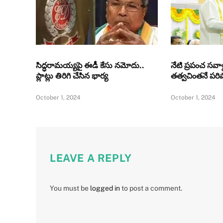
సిద్ధరామయ్యపై ఈడీ కేసు నమోదు..
నేటి ప్రపంచ సవ
ప్లాట్లు తిరిగి చేసిన భార్య
తత్వచింతనే పరిష
October 1, 2024
October 1, 2024
LEAVE A REPLY
You must be
logged in
to post a comment.