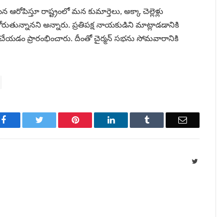
ోపిస్తూ రాష్ట్రంలో మన కుమార్తెలు, అక్కా చెల్లెళ్లు
కోరుతున్నానని అన్నారు. ప్రతిపక్ష నాయకుడిని మాట్లాడడానికి
చేయడం ప్రారంభించారు. దీంతో చైర్మన్ సభను సోమవారానికి
Facebook
Twitter
Pinterest
LinkedIn
Tumblr
Email
Twitte