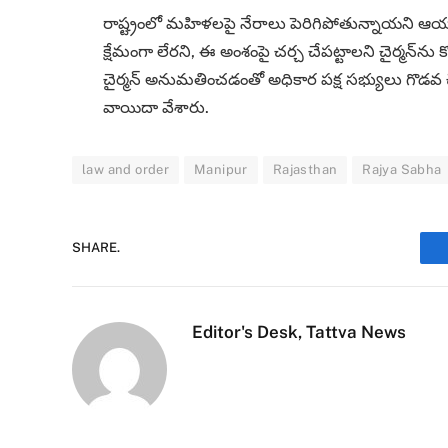
రాష్ట్రంలో మహిళలపై నేరాలు పెరిగిపోతున్నాయని ఆయన ఆర
క్షేమంగా లేరని, ఈ అంశంపై చర్చ చేపట్టాలని చైర్మన్‌ను 
చైర్మన్ అనుమతించడంతో అధికార పక్ష సభ్యులు గొడవ 
వాయిదా వేశారు.
law and order
Manipur
Rajasthan
Rajya Sabha
SHARE.
Editor's Desk, Tattva News