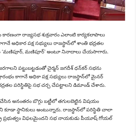
ోళం కారణంగా రాజ్యసభ శుక్రవారం ఎలాంటి కార్యకలాపాలు
నే అధికార పక్ష సభ్యులు రాజస్థాన్‌లో శాంతి భద్రతల
సభ్యులు ‘మణిపూర్, మణిపూర్’ అంటూ నినాదాలు చేయసాగారు.
రగాలని పట్టుబట్టడంతో చైర్మన్ జగదీశ్ ధన్‌కర్ సభను
రంభం కాగానే అధికా పక్ష సభ్యులు రాజస్థాన్‌లో మైనర్
ద్రతల పరిస్థితిపై సభ చర్చ చేపట్టాలని డిమాండ్ చేశారు.
త్యచేసిన అనంతరం బొగ్గు బట్టీలో తగులబెట్టిన విషయం
ూడా స్థానికులు అంటున్నారు. రాజస్థాన్‌లో పరిస్థితి చాలా
ట్ర ప్రభుత్వం విఫలమైందని సభ నాయకుడు పీయూష్ గోయల్