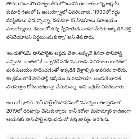
తాను కెనడా పౌరసత్వం తీసుకోవడానికి గల కారణాన్ని అక్షయ్
కుమార్‌ గతంలో ఓ ఇంటర్వ్యూలో వివరించారు. ‘1990లో గడ్డు
పరిస్థితులు ఎదుర్కొన్నా. వరుసగా 15 సినిమాలు పరాజయం
పాలయ్యాయి. కెనడాలో ఉన్న స్నేహితుడి సలహా మేరకు అక్కడికి వెళ్లి
పనిచేయాలని నిర్ణయించుకున్నా’ అని తెలిపారు.
`అందుకోసమే పాస్‌పోర్ట్‌కు అప్లరు చేశా. అప్పుడే కెనడా పాస్‌పోర్ట్‌
వచ్చింది. అంతలోనే అప్పటికే నటించిన రెండు సినిమాలు భారత్‌లో
ఘన విజయం సాధించడంతో అక్కడికి వెళ్లాల్సిన అవసరం రాలేదు.
ఈ క్రమంలోనే పాస్‌పోర్ట్‌ విషయం మరిచిపోయా. అందుకే భారత
పౌరసత్వం కోసం దరఖాస్తు చేసుకున్నా’ అని అక్షయ్ వివరించారు.
అయితే భారత్ పాస్ పోర్ట్ లేకపోవడంతో విమర్శలు తలెత్తడంతో
2019లో దరఖాస్తు చేసుకున్నారు. కానీ కరోనా మహమ్మారి కారణంగా
ఆయనకు పాస్ పోర్ట్ లభించడంతో తీవ్ర జాప్యం జరిగింది.
Akshay Kumar
Canada Citizenship
Indian Citizenship