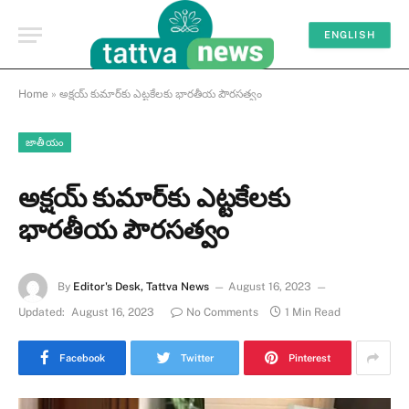
ENGLISH
Home
»
అక్షయ్ కుమార్‌కు ఎట్టకేలకు భారతీయ పౌరసత్వం
జాతీయం
అక్షయ్ కుమార్‌కు ఎట్టకేలకు
భారతీయ పౌరసత్వం
By
Editor's Desk, Tattva News
August 16, 2023
Updated:
August 16, 2023
No Comments
1 Min Read
Facebook
Twitter
Pinterest