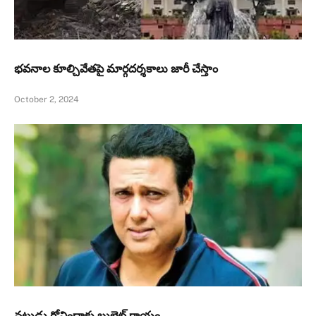
భవనాల కూల్చివేతపై మార్గదర్శకాలు జారీ చేస్తాం
October 2, 2024
నటుడు గోవిందాకు బుల్లెట్ గాయం