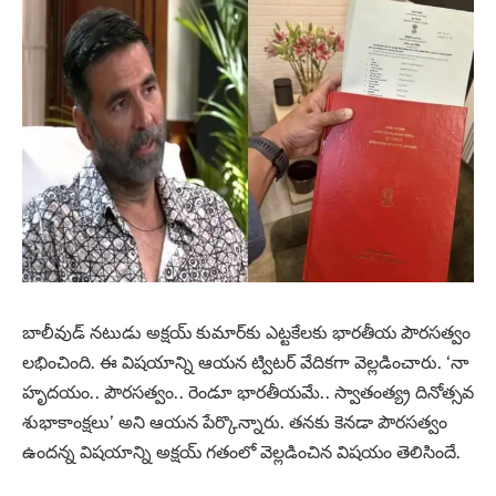
బాలీవుడ్‌ నటుడు అక్షయ్ కుమార్‌కు ఎట్టకేలకు భారతీయ పౌరసత్వం
లభించింది. ఈ విషయాన్ని ఆయన ట్విటర్‌ వేదికగా వెల్లడించారు. ‘నా
హృదయం.. పౌరసత్వం.. రెండూ భారతీయమే.. స్వాతంత్య్ర దినోత్సవ
శుభాకాంక్షలు’ అని ఆయన పేర్కొన్నారు. తనకు కెనడా పౌరసత్వం
ఉందన్న విషయాన్ని అక్షయ్ గతంలో వెల్లడించిన విషయం తెలిసిందే.