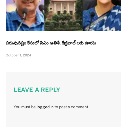
పరువునష్టం కేసులో సిఎం ఆతిశీ, కేజ్రీవాల్ లకు ఊరట
October 1, 2024
LEAVE A REPLY
You must be
logged in
to post a comment.