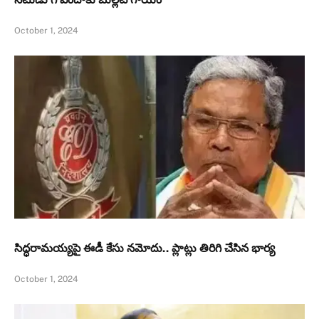
October 1, 2024
సిద్ధరామయ్యపై ఈడీ కేసు నమోదు.. ప్లాట్లు తిరిగి చేసిన భార్య
October 1, 2024