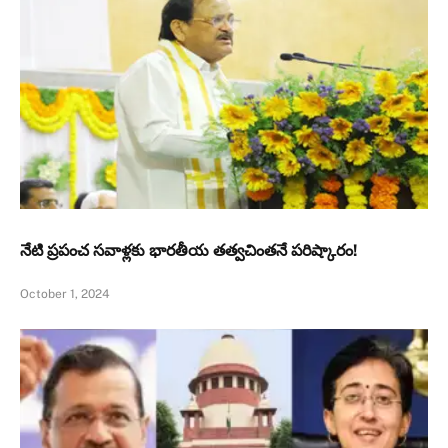
నేటి ప్రపంచ సవాళ్లకు భారతీయ తత్వచింతనే పరిష్కారం!
October 1, 2024