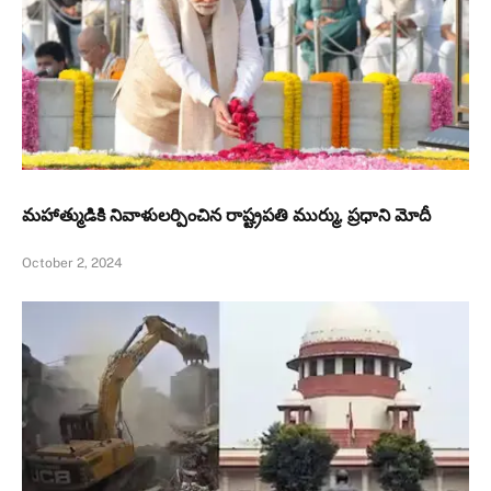
మహాత్ముడికి నివాళులర్పించిన రాష్ట్రపతి ముర్ము, ప్రధాని మోదీ
October 2, 2024