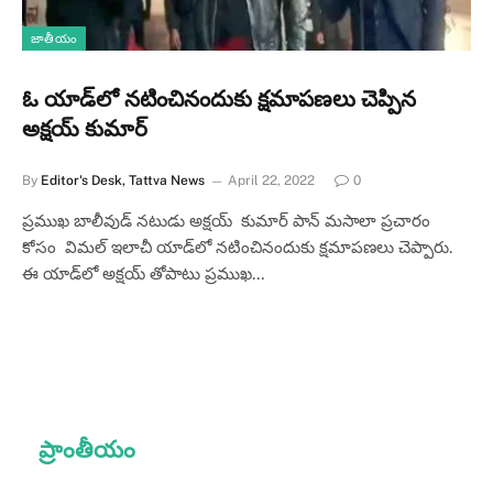
జాతీయం
ఓ యాడ్‌లో నటించినందుకు క్షమాపణలు చెప్పిన
అక్షయ్ కుమార్
By
Editor's Desk, Tattva News
April 22, 2022
0
ప్రముఖ బాలీవుడ్‌ నటుడు అక్షయ్ కుమార్‌ పాన్ మసాలా ప్రచారం
కోసం విమల్‌ ఇలాచీ యాడ్‌లో నటించినందుకు క్షమాపణలు చెప్పారు.
ఈ యాడ్‌లో అక్షయ్ తోపాటు ప్రముఖ…
ప్రాంతీయం