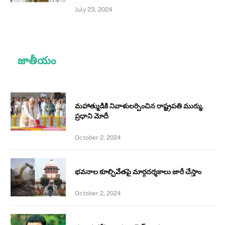
July 23, 2024
జాతీయం
మహాత్ముడికి నివాళులర్పించిన రాష్ట్రపతి ముర్ము,
ప్రధాని మోదీ
October 2, 2024
భవనాల కూల్చివేతపై మార్గదర్శకాలు జారీ చేస్తాం
October 2, 2024