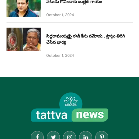
నటుడు గోవిందాకు బుల్లెట్ గాయం
October 1, 2024
సిద్ధరామయ్యపై ఈడీ కేసు నమోదు.. ప్లాట్లు తిరిగి
చేసిన భార్య
October 1, 2024