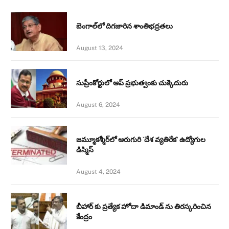
బెంగాల్‌లో దిగజారిన శాంతిభద్రతలు
August 13, 2024
సుప్రీంకోర్టులో ఆప్ ప్రభుత్వంకు చుక్కెదురు
August 6, 2024
జమ్మూకశ్మీర్‌లో ఆరుగురి `దేశ వ్యతిరేక’ ఉద్యోగుల
డిస్మిస్‌
August 4, 2024
బీహార్ కు ప్రత్యేక హోదా డిమాండ్ ను తిరస్కరించిన
కేంద్రం