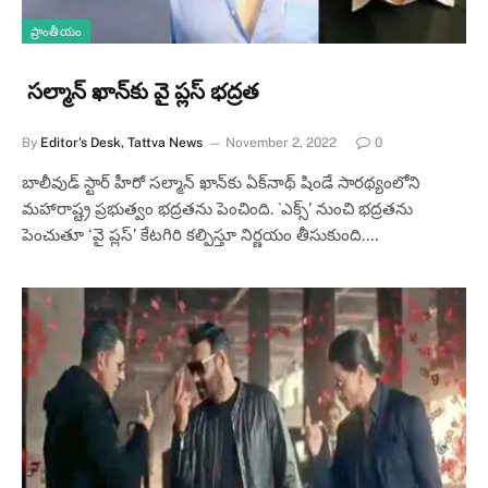
ప్రాంతీయం
స‌ల్మాన్ ఖాన్‌కు వై ప్ల‌స్‌ భ‌ద్ర‌త‌
By
Editor's Desk, Tattva News
November 2, 2022
0
బాలీవుడ్ స్టార్ హీరో సల్మాన్ ఖాన్‌కు ఏక్‌నాథ్ షిండే సారథ్యంలోని
మహారాష్ట్ర ప్రభుత్వం భద్రతను పెంచింది. `ఎక్స్’ నుంచి భద్రతను
పెంచుతూ ‘వై ప్లస్’ కేటగిరి కల్పిస్తూ నిర్ణయం తీసుకుంది.…