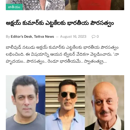
జాతీయం
అక్షయ్ కుమార్‌కు ఎట్టకేలకు భారతీయ పౌరసత్వం
By
Editor's Desk, Tattva News
August 16, 2023
0
బాలీవుడ్‌ నటుడు అక్షయ్ కుమార్‌కు ఎట్టకేలకు భారతీయ పౌరసత్వం
లభించింది. ఈ విషయాన్ని ఆయన ట్విటర్‌ వేదికగా వెల్లడించారు. ‘నా
హృదయం.. పౌరసత్వం.. రెండూ భారతీయమే.. స్వాతంత్య్ర…