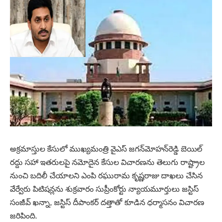
అక్రమాస్తుల కేసులో ముఖ్యమంత్రి వైఎస్‌ జగన్‌మోహన్‌రెడ్డి బెయిల్‌
రద్దు సహా ఇతరులపై నమోదైన కేసుల విచారణను తెలుగు రాష్ట్రాల
నుంచి బదిలీ చేయాలని ఎంపి రఘురామ కృష్ణరాజు దాఖలు చేసిన
వేర్వేరు పిటిషన్లను శుక్రవారం సుప్రీంకోర్టు న్యాయమూర్తులు జస్టిస్‌
సంజీవ్‌ ఖన్నా, జస్టిస్‌ దీపాంకర్‌ దత్తాతో కూడిన ధర్మాసనం విచారణ
జరిపింది.