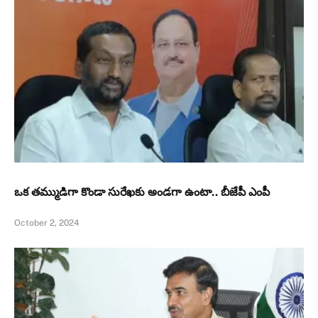
ఒక తమ్ముడిగా కొండా సురేఖకు అండగా ఉంటా.. బీజేపీ ఎంపీ
October 2, 2024