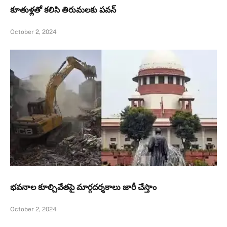
కూతుళ్ల‌తో క‌లిసి తిరుమ‌లకు పవన్‌
October 2, 2024
భవనాల కూల్చివేతపై మార్గదర్శకాలు జారీ చేస్తాం
October 2, 2024