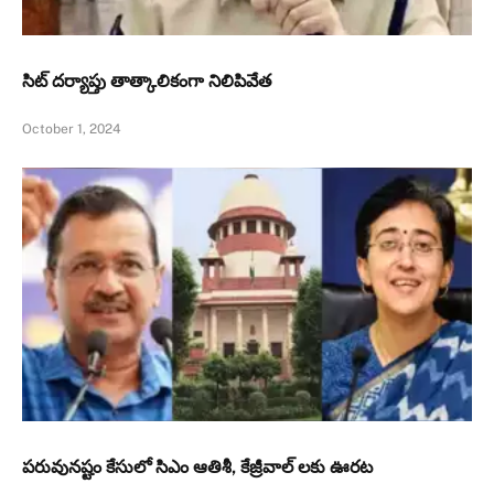
సిట్‌ దర్యాప్తు తాత్కాలికంగా నిలిపివేత
October 1, 2024
పరువునష్టం కేసులో సిఎం ఆతిశీ, కేజ్రీవాల్ లకు ఊరట