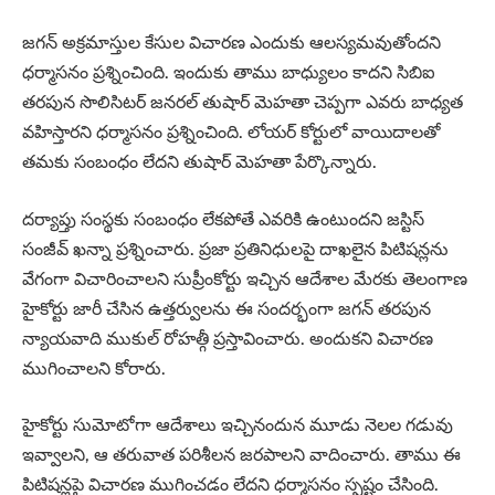
జగన్‌ అక్రమాస్తుల కేసుల విచారణ ఎందుకు ఆలస్యమవుతోందని
ధర్మాసనం ప్రశ్నించింది. ఇందుకు తాము బాధ్యులం కాదని సిబిఐ
తరపున సొలిసిటర్‌ జనరల్‌ తుషార్‌ మెహతా చెప్పగా ఎవరు బాధ్యత
వహిస్తారని ధర్మాసనం ప్రశ్నించింది. లోయర్‌ కోర్టులో వాయిదాలతో
తమకు సంబంధం లేదని తుషార్‌ మెహతా పేర్కొన్నారు.
దర్యాప్తు సంస్థకు సంబంధం లేకపోతే ఎవరికి ఉంటుందని జస్టిస్‌
సంజీవ్‌ ఖన్నా ప్రశ్నించారు. ప్రజా ప్రతినిధులపై దాఖలైన పిటిషన్లను
వేగంగా విచారించాలని సుప్రీంకోర్టు ఇచ్చిన ఆదేశాల మేరకు తెలంగాణ
హైకోర్టు జారీ చేసిన ఉత్తర్వులను ఈ సందర్భంగా జగన్‌ తరపున
న్యాయవాది ముకుల్‌ రోహత్గీ ప్రస్తావించారు. అందుకని విచారణ
ముగించాలని కోరారు.
హైకోర్టు సుమోటోగా ఆదేశాలు ఇచ్చినందున మూడు నెలల గడువు
ఇవ్వాలని, ఆ తరువాత పరిశీలన జరపాలని వాదించారు. తాము ఈ
పిటిషన్లపై విచారణ ముగించడం లేదని ధర్మాసనం స్పష్టం చేసింది.