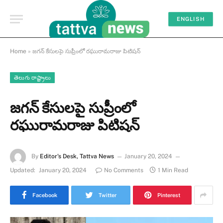
ENGLISH
Home
»
జగన్ కేసులపై సుప్రీంలో రఘురామరాజు పిటిషన్
తెలుగు రాష్ట్రాలు
జగన్ కేసులపై సుప్రీంలో
రఘురామరాజు పిటిషన్
By
Editor's Desk, Tattva News
January 20, 2024
Updated:
January 20, 2024
No Comments
1 Min Read
Facebook
Twitter
Pinterest