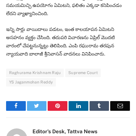
సమయమిచ్చి ఉపయోగం ఏమిటని, ఫలితం ఎక్కడా కనిపించడం
లేదని వ్యాఖ్యానించింది.
ఇన్ని సార్లు వాయిదాలు పడటం, ఇంత కాలయాపన ఏమిటని
అసహనం వ్యక్తం చేసింది. తదుపరి విచారణను ఏప్రిల్‌ మొదటి
వారంలో చేపట్టనున్నట్లు తెలిపింది. ఎంపి రఘురామ తరపున
న్యాయవాది బాలాజీ శ్రీనివాసన్‌ వాదనలు వినిపించారు.
Raghurama Krishnam Raju
Supreme Court
YS Jaganmohan Reddy
Facebook
Twitter
Pinterest
LinkedIn
Tumblr
Email
Editor's Desk, Tattva News