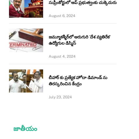
సుప్రీంకోర్టులో ఆప్ ప్రభుత్వంకు చుక్కెదురు
August 6, 2024
జమ్మూకశ్మీర్‌లో ఆరుగురి `దేశ వ్యతిరేక’
ఉద్యోగుల డిస్మిస్‌
August 4, 2024
బీహార్ కు ప్రత్యేక హోదా డిమాండ్ ను
తిరస్కరించిన కేంద్రం
July 23, 2024
జాతీయం