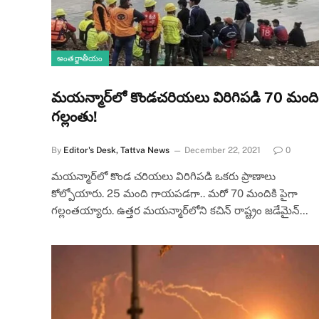
అంతర్జాతీయం
మ‌య‌న్మార్‌లో కొండచరియలు విరిగిపడి 70 మంది
గల్లంతు!
By
Editor's Desk, Tattva News
December 22, 2021
0
మయన్మార్‌లో కొండ చరియలు విరిగిపడి ఒకరు ప్రాణాలు
కోల్పోయారు. 25 మంది గాయపడగా.. మరో 70 మందికి పైగా
గల్లంతయ్యారు. ఉత్తర మయన్మార్‌లోని కచిన్‌ రాష్ట్రం జడేమైన్‌…