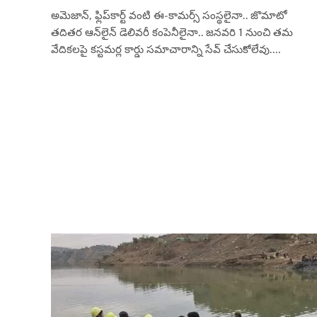
అమెజాన్‌, ఫ్లిప్‌కార్ట్‌ వంటి ఈ-కామర్స్‌ సంస్థలైనా.. జొమాటో
తదితర ఆన్‌లైన్‌ డెలివరీ కంపెనీలైనా.. జనవరి 1 నుంచి తమ
వేదికలపై కస్టమర్ల కార్డు సమాచారాన్ని సేవ్‌ చేసుకోలేవు.…