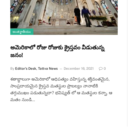
అంతర్జాతీయం
అమెరికాలో రోజు రోజుకు క్రైస్తవం వీడుతున్న
జనం!
By
Editor's Desk, Tattva News
December 16, 2021
0
శ‌తాబ్ధాలుగా అమెరికాలో ఆధిపత్యం వహిస్తున్న శ‌క్తివంత‌మైన‌,
సాంప్ర‌దాయ‌మైన క్రైస్త‌వ మత‌స్థుల ప్రాబల్యం నానాటికి
తగ్గుముఖం పడుతున్నదా? భవిష్యత్ లో ఆ మతస్థుల కన్నా, ఆ
మతం నుండి…