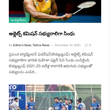
అంతర్జాతీయం
అథ్లెట్స్‌ కమిషన్‌ సభ్యురాలిగా సింధు
By
Editor's Desk, Tattva News
December 21, 2021
0
ప్రపంచ బ్యాడ్మింటన్‌ ఫెడరేషన్‌(బిడబ్ల్యుఎఫ్‌) అథ్లెట్స్‌ కమిషన్‌
సభ్యురాలిగా భారత మహిళా షట్లర్‌ పివి సింధు ఎంపికైంది.
బిడబ్ల్యుఎఫ్‌ 2021-25 ఐదేళ్ల కాలానికి ఆరుగురు సభ్యులతో
సభ్యులను ఎంపిక…