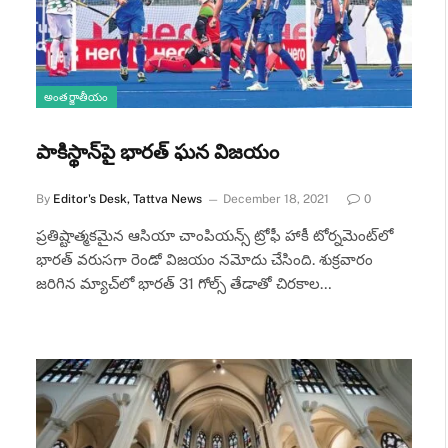
అంతర్జాతీయం
పాకిస్థాన్‌పై భారత్ ఘన విజయం
By
Editor's Desk, Tattva News
December 18, 2021
0
ప్రతిష్టాత్మకమైన ఆసియా చాంపియన్స్ ట్రోఫీ హాకీ టోర్నమెంట్‌లో
భారత్ వరుసగా రెండో విజయం నమోదు చేసింది. శుక్రవారం
జరిగిన మ్యాచ్‌లో భారత్ 31 గోల్స్ తేడాతో చిరకాల…