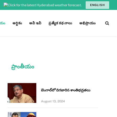
ENGLISH
ీయం
ఆర్ధికం
అవీ ఇవీ
ప్రత్యేక కథనాలు
అభిప్రాయం
ప్రాంతీయం
బెంగాల్‌లో దిగజారిన శాంతిభద్రతలు
August 13, 2024