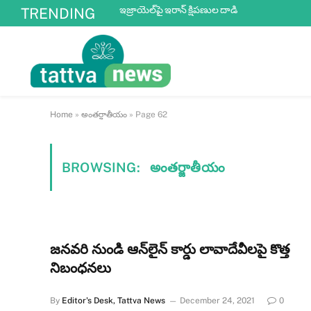
ఇజ్రాయెల్‌పై ఇరాన్ క్షిపణుల దాడి
TRENDING
Home
»
అంతర్జాతీయం
»
Page 62
BROWSING:
అంతర్జాతీయం
జనవరి నుండి ఆన్‌లైన్‌ కార్డు లావాదేవీలపై కొత్త
నిబంధనలు
By
Editor's Desk, Tattva News
December 24, 2021
0