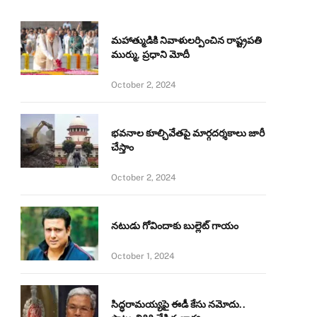
మహాత్ముడికి నివాళులర్పించిన రాష్ట్రపతి
ముర్ము, ప్రధాని మోదీ
October 2, 2024
భవనాల కూల్చివేతపై మార్గదర్శకాలు జారీ
చేస్తాం
October 2, 2024
నటుడు గోవిందాకు బుల్లెట్ గాయం
October 1, 2024
సిద్ధరామయ్యపై ఈడీ కేసు నమోదు..