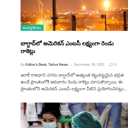
అంతర్జాతీయం
బాగ్దాద్‌లో అమెరికన్ ఎంబసీ లక్ష్యంగా రెండు
రాకెట్లు
By
Editor's Desk, Tattva News
December 19, 2021
0
ఇరాక్ రాజధాని నగరం బాగ్దాద్‌లో అత్యంత కట్టుదిట్టమైన భద్రత
ఉండే ప్రాంతంలోకి ఆదివారం రెండు రాకెట్లు దూసుకొచ్చాయి. ఈ
ప్రాంతంలోని అమెరికన్ ఎంబసీ లక్ష్యంగా వీటిని ప్రయోగించినట్లు…