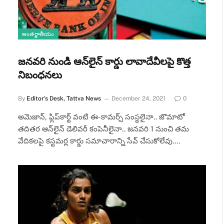
అంతర్జాతీయం
జనవరి నుండి ఆన్‌లైన్‌ కార్డు లావాదేవీలపై కొత్త
నిబంధనలు
By
Editor's Desk, Tattva News
December 24, 2021
0
అమెజాన్‌, ఫ్లిప్‌కార్ట్‌ వంటి ఈ-కామర్స్‌ సంస్థలైనా.. జొమాటో
తదితర ఆన్‌లైన్‌ డెలివరీ కంపెనీలైనా.. జనవరి 1 నుంచి తమ
వేదికలపై కస్టమర్ల కార్డు సమాచారాన్ని సేవ్‌ చేసుకోలేవు.…