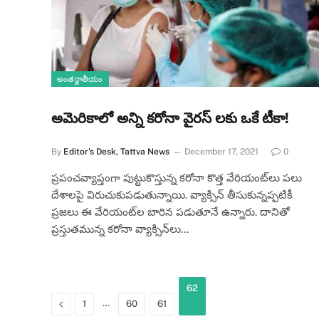
అంతర్జాతీయం
అమెరికాలో అన్ని కరోనా వైరస్ లకు ఒకే టీకా!
By
Editor's Desk, Tattva News
December 17, 2021
0
ప్రపంచవ్యాప్తంగా పుట్టుకొస్తున్న కరోనా కొత్త వేరియంట్‌లు పలు
దేశాలపై విరుచుకుపడుతున్నాయి. వ్యాక్సిన్‌ తీసుకున్నప్పటికీ
ప్రజలు ఈ వేరియంట్‌ల బారిన పడుతూనే ఉన్నారు. దానితో
ప్రస్తుతమున్న కరోనా వ్యాక్సిన్‌లు…
62
Previous
…
1
60
61