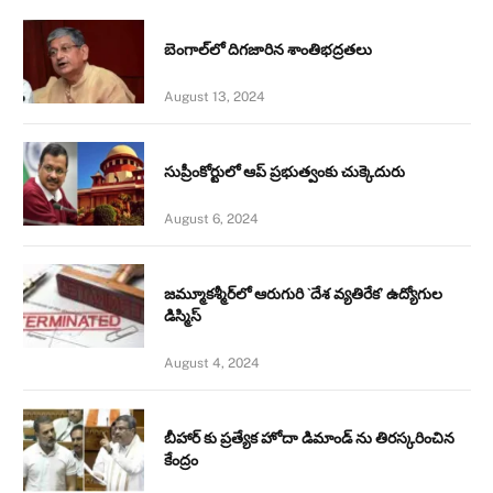
బెంగాల్‌లో దిగజారిన శాంతిభద్రతలు
August 13, 2024
సుప్రీంకోర్టులో ఆప్ ప్రభుత్వంకు చుక్కెదురు
August 6, 2024
జమ్మూకశ్మీర్‌లో ఆరుగురి `దేశ వ్యతిరేక’ ఉద్యోగుల
డిస్మిస్‌
August 4, 2024
బీహార్ కు ప్రత్యేక హోదా డిమాండ్ ను తిరస్కరించిన
కేంద్రం