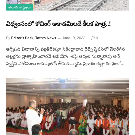
తెలుగు రాష్ట్రాలు
విధ్వంసంలో కోచింగ్ అకాడమీలదే కీలక పాత్ర..!
By
Editor's Desk, Tattva News
June 19, 2022
0
అగ్నిపథ్ విధానాన్ని వ్యతిరేకిస్తూ సికింద్రాబాద్ రైల్వే స్టేషన్‌లో చెలరేగిన
అల్లర్లను ప్రోత్సాహించారనే అభియోగాలపై ఆవుల సుబ్బారావు అనే
వ్యక్తిని పోలీసులు అదుపులోకి తీసుకున్నారు. ప్రకాశం జిల్లా కంభంలో…