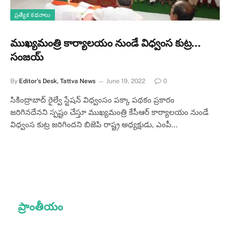
ప్రత్యేక కథనాలు
ముఖ్యమంత్రి కార్యాలయం నుండే విధ్వంస కుట్ర…
సంజయ్
By
Editor's Desk, Tattva News
June 19, 2022
0
సికింద్రాబాద్ రైల్వే స్టేషన్ విధ్వంసం పక్కా పథకం ప్రకారం
జరిగినదేనని స్పష్టం చేస్తూ ముఖ్యమంత్రి కేసీఆర్ కార్యాలయం నుండే
విధ్వంస కుట్ర జరిగిందని బిజెపి రాష్ట్ర అధ్యక్షుడు, ఎంపీ…
ప్రాంతీయం