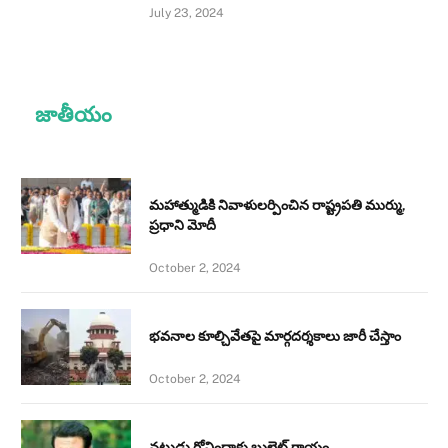
July 23, 2024
జాతీయం
మహాత్ముడికి నివాళులర్పించిన రాష్ట్రపతి ముర్ము,
ప్రధాని మోదీ
October 2, 2024
భవనాల కూల్చివేతపై మార్గదర్శకాలు జారీ చేస్తాం
October 2, 2024
నటుడు గోవిందాకు బుల్లెట్ గాయం