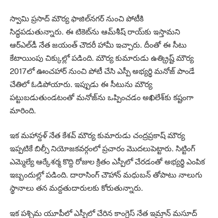
స్వామి ప్రసాద్‌ మౌర్య ఫాజిల్‌నగర్‌ నుంచి పోటీకి
సిద్ధపడుతున్నారు. ఈ టికెట్‌ను ఆమ్‌శీష్‌ రాయ్‌కు ఇస్తామని
ఆర్‌ఎల్‌డీ నేత జయంత్‌ చౌదరీ హామీ ఇచ్చారు. దీంతో ఈ సీటు
కేటాయింపు చిక్కుల్లో పడింది. మౌర్య కుమారుడు ఉత్క్రిష్ట్‌ మౌర్య
2017లో ఊంచహార్‌ నుంచి పోటీ చేసి ఎస్పీ అభ్యర్థి మనోజ్‌ పాండే
చేతిలో ఓడిపోయారు. ఇప్పుడు ఈ సీటును మౌర్య
పట్టుబడుతుండటంతో మనోజ్‌ను ఒప్పించడం అఖిలేశ్‌కు కష్టంగా
మారింది.
ఇక మహాన్దళ్‌ నేత కేశవ్‌ మౌర్య కుమారుడు చంద్రప్రకాష్‌ మౌర్య
ఇప్పటికే బిల్సీ నియోజకవర్గంలో ప్రచారం మొదలుపెట్టారు. సిట్టింగ్‌
ఎమ్మెల్యే ఆర్కేశర్మ కొద్ది రోజుల క్రితం ఎస్పీలో చేరడంతో అభ్యర్థి ఎంపిక
ఇబ్బందుల్లో పడింది. దారాసింగ్‌ చౌహాన్‌ మధుబన్‌ తోపాటు నాలుగు
స్థానాలు తన మద్దతుదారులకు కోరుతున్నారు.
ఇక పశ్చిమ యూపీలో ఎస్పీలో చేరిన కాంగ్రెస్‌ నేత ఇమ్రాన్‌ మసూద్‌