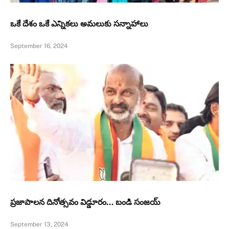
ఒకే దేశం ఒకే ఎన్నికలు అమలుకు సన్నాహాలు
September 16, 2024
ప్రజాపాలన దినోత్సవం విడ్డూరం… బండి సంజయ్
September 13, 2024