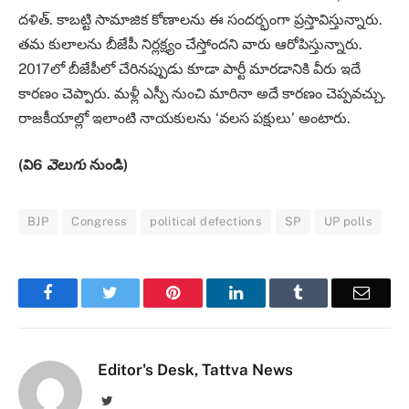
దళిత్. కాబట్టి సామాజిక కోణాలను ఈ సందర్భంగా ప్రస్తావిస్తున్నారు.
తమ కులాలను బీజేపీ నిర్లక్ష్యం చేస్తోందని వారు ఆరోపిస్తున్నారు.
2017లో బీజేపీలో చేరినప్పుడు కూడా పార్టీ మారడానికి వీరు ఇదే
కారణం చెప్పారు. మళ్లీ ఎస్పీ నుంచి మారినా అదే కారణం చెప్పవచ్చు.
రాజకీయాల్లో ఇలాంటి నాయకులను ‘వలస పక్షులు’ అంటారు.
(వి6
వెలుగు
నుండి)
BJP
Congress
political defections
SP
UP polls
Facebook
Twitter
Pinterest
LinkedIn
Tumblr
Email
Editor's Desk, Tattva News
Twitter