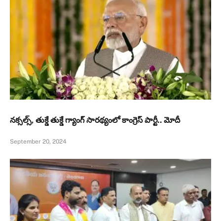
నక్సల్స్, తుక్డే తుక్డే గ్యాంగ్‌ సారథ్యంలో కాంగ్రెస్ పార్టీ.. మోదీ
September 20, 2024