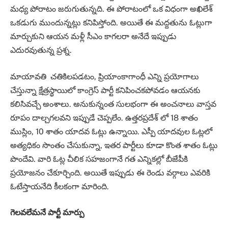
మధ్య పోరాటం జరుగుతున్నది. ఈ పోరాటంలో ఒక విధంగా అఖిలేశ్
ఒకడుగు ముందున్నట్లు కనిపిస్తోంది. అయితే ఈ మద్దతును ఓట్లుగా
మార్చుకుని ఆయన మళ్లీ సీఎం కాగలరా అనేదే ఇప్పుడు
ఎదురవుతున్న ప్రశ్న.
మాయావతి చతికిలపడటం, ప్రియాంకాగాంధీ ఎన్ని ప్రయోగాలు
చేస్తున్నా క్షేత్రస్థాయిలో కాంగ్రెస్ పార్టీ కనిపించకపోవడం ఆయనకు
కలిసివచ్చే అంశాలు. అనుకున్నంత సులభంగా ఈ అంచనాలు వాస్తవ
రూపం దాల్చగలవని ఇప్పుడే చెప్పలేం. ఉత్తరప్రదేశ్ లో 18 శాతం
ముస్లిం, 10 శాతం యాదవ ఓట్లు ఉన్నాయి. ఎస్పీ యాదవుల ఓట్లలో
అత్యధికం సొంతం చేసుకున్నా, ఇతర పార్టీలు కూడా కొంత శాతం ఓట్లు
పొందేవి. వారి ఓట్ల చీలిక సహజంగానే గత ఎన్నికల్లో బీజేపీకి
ప్రయోజనం చేకూర్చింది. అయితే ఇప్పుడు ఈ రెండు వర్గాలు ఎవరికి
ఓటేస్తాయనేది కీలకంగా మారింది.
గెలవలేమనే పార్టీ మార్పు