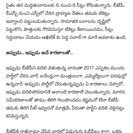
సైతం తన మద్దతుదారులకు 6 నుంచి 8 సీట్లు కోరుతున్నారు. బీజేపీ,
బీఎస్పీ నుంచి ఎస్పీలో చేరిన బ్రాహ్మణ నేతలు తమకు టికెట్లు
ఇవ్వాలని పట్టుబడుతున్నారు. సామాజిక బలాలను దృష్టిలో
పెట్టుకొని, పొత్తులకు గౌరవమిస్తూ టికెట్లు కేటాయించడం, సీట్లు
సర్దుబాటు చేయడం అఖిలేశ్‌ కు పెద్ద సవాల్ గా మారే అవకాశం ఉంది.
అప్పుడు.. ఇప్పుడు అవే కారణాలతో..
ఇప్పుడు బీజేపీని వదిలి వెళుతున్న వారంతా 2017 ఎన్నికల ముందు
పార్టీలో చేరిన వారే. ఐదేండ్లుగా మంత్రులుగా, ఎమ్మెల్యేలుగా పదవుల్లో
ఉన్నవారే. అప్పుడు పార్టీలో చేరుతున్నప్పుడు ఏ కారణాలు చెప్పారో,
ఇప్పుడు వదిలిపోవడానికి అలాంటి కారణాలే చెబుతున్నారు. మారిన
సమీకరణాలతో తాము తిరిగి గెలుపొందడం కష్టమనో లేదా బీజేపీ
తమకు తిరిగి సీట్ ఇవ్వదనో మాత్రమే వీరంతా పార్టీని వదిలి వెళ్లినట్లు
కనిపిస్తున్నది.
బీజేపీకి రాజీనామా చేసిన వారిలో ఏడుగురు ఓబీసీలు కాగా, ఒకరు