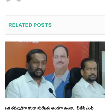
RELATED
POSTS
ఒక తమ్ముడిగా కొండా సురేఖకు అండగా ఉంటా.. బీజేపీ ఎంపీ