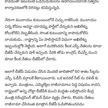
కావడంతో ఇటువంటి ఒడిదుడుకులను అధిగమించడానికి సత్వరం
కార్యాచరణలోకి దిగినట్లు కనిపిస్తున్నది.
నేరుగా ములాయం కుటుంబంలోనే చిచ్చు రాజేసింది. ములాయం
చిన్న కోడలు అపర్ణా యాదవ్ను పార్టీలో చేర్చుకుని అఖిలేశ్ను
కోలుకోలేని దెబ్బతీసింది. సొంత కుటుంబాన్ని కాపాడుకోలేని
నాయకుడు.. రాష్ట్రాన్ని ఏం పాలిస్తాడనే విధంగా అఖిలేశ్ను
ఇబ్బందుల్లోకి నెట్టింది. అలాగే మరికొందరు కీలక ఎస్పీ నేతలను కూడా
బీజేపీ చేర్చుకుని షాక్ ఇచ్చింది. వీరికి తోడు కాంగ్రెస్, బీఎస్పీ నుంచి
కూడా కీలక నేతలు బీజేపీలో చేరారు.
అలాగే బీజేపీ విడుదల చేసిన మొదటి జాబితాలో 60 శాతం సీట్లను
ఎస్సీ, ఓబీసీ వర్గాలకే కేటాయించారు. ఒక జనరల్ సీట్ ను దళిత్ కు
ఇచ్చారు. మంత్రులు, ఎమ్మెల్యేల రాజీనామాలు పెద్ద విషయం కాదని,
రాష్ట్రంలో అన్ని చోట్లా బీజేపీకి మంచి మద్దతు లభిస్తోందని కేంద్ర
మంత్రి నరేంద్రసింగ్‌ తోమర్‌ ధీమా వ్యక్తం చేశారు. కొందరు నేతలు
రాజీనామా చేసినంత మాత్రాన బీజేపీ ఓడిపోతుందనడం