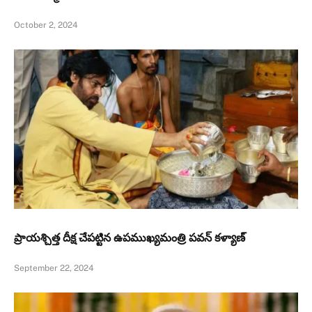
October 2, 2024
ప్రాయశ్చిత్త దీక్ష చేపట్టిన ఉపముఖ్యమంత్రి పవన్ కళ్యాణ్
September 22, 2024