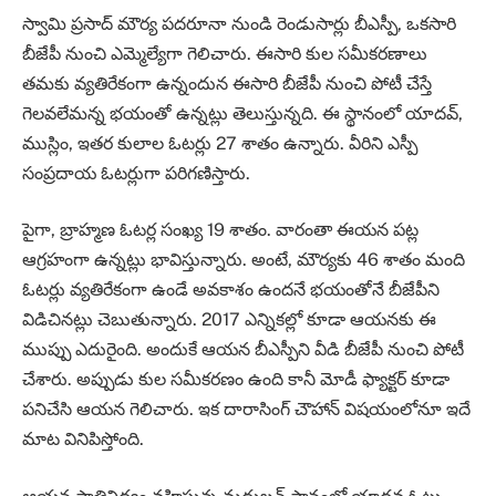
స్వామి ప్రసాద్ మౌర్య పదరూనా నుండి రెండుసార్లు బీఎస్పీ, ఒకసారి
బీజేపీ నుంచి ఎమ్మెల్యేగా గెలిచారు. ఈసారి కుల సమీకరణాలు
తమకు వ్యతిరేకంగా ఉన్నందున ఈసారి బీజేపీ నుంచి పోటీ చేస్తే
గెలవలేమన్న భయంతో ఉన్నట్లు తెలుస్తున్నది. ఈ స్థానంలో యాదవ్,
ముస్లిం, ఇతర కులాల ఓటర్లు 27 శాతం ఉన్నారు. వీరిని ఎస్పీ
సంప్రదాయ ఓటర్లుగా పరిగణిస్తారు.
పైగా, బ్రాహ్మణ ఓటర్ల సంఖ్య 19 శాతం. వారంతా ఈయన పట్ల
ఆగ్రహంగా ఉన్నట్లు భావిస్తున్నారు. అంటే, మౌర్యకు 46 శాతం మంది
ఓటర్లు వ్యతిరేకంగా ఉండే అవకాశం ఉందనే భయంతోనే బీజేపీని
విడిచినట్లు చెబుతున్నారు. 2017 ఎన్నికల్లో కూడా ఆయనకు ఈ
ముప్పు ఎదురైంది. అందుకే ఆయన బీఎస్పీని వీడి బీజేపీ నుంచి పోటీ
చేశారు. అప్పుడు కుల సమీకరణం ఉంది కానీ మోడీ ఫ్యాక్టర్ కూడా
పనిచేసి ఆయన గెలిచారు. ఇక దారాసింగ్‌ చౌహాన్‌ విషయంలోనూ ఇదే
మాట వినిపిస్తోంది.