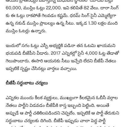
ఆయన ప్రాతినిధ్యం వహిస్తున్న మధుబన్ స్థానంలో యాదవ ఓట్లు
60,000, ముస్లిం ఓట్లు 22,000. ఇవి కలిపితే 82 వేలు. దారా సింగ్
కు ఈ ఓట్లు రాకపోతే గెలవడం కష్టమే. ధరమ్ సింగ్ సైనీ ఎమ్మెల్యేగా
ఉన్న నకుడ్ ముస్లిం ప్రాబల్యం ఉన్న సీటు. ఇక్కడ 1.30 లక్షల మంది
ముస్లిం ఓటర్లు ఉన్నారు.
ఇందులో సగం ఓట్లు ఎస్పీ అభ్యర్థికి పడినా తన ఓటమి ఖాయమని
భయపడి బీజేపీని వీడారు. 2017 ఎన్నికల్లో సైనీ 4,000 ఓట్ల తేడాతో
గెలుపొందారు. ఈసారి ఆయనకు సీటు ఇచ్చేది లేదని బీజేపీ నేతలు
ఇప్పటికే స్పష్టం చేసినట్లు వార్తలు వచ్చాయి.
బీజేపీ సర్దుబాటు చర్యలు
ఎన్నికల ముందు కీలక వ్యక్తులు, ముఖ్యంగా కీలకమైన ఓబీసీ వర్గాల
నేతలు పార్టీని విడవడం బీజేపీకి కాస్త ఇబ్బంది పెట్టింది. అయితే
అప్పుడే ఆ పార్టీ చతికిలపడిందని చెప్పలేం. ఇప్పటికే ఆ పార్టీ తేరుకుని
సర్దుబాటు చర్యలకు దిగింది. బీజేపీ ఇప్పుడు చాలా పెద్ద పార్టీ