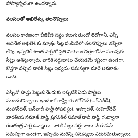
హాస్యాస్పదంగా ఉందన్నారు.
వలసలతో అఖిలేశ్కు తలనొప్పులు
వలసల కారణంగా బీజేపీకి నష్టం కలుగుతుందో లేదోగానీ, ఎస్పీ
అధినేత అఖిలేశ్ కు మాత్రం సీట్ల పంపిణీలో తలనొప్పులు తప్పేలా
లేవు. ఇప్పటికే సొంత పార్టీలో ప్రతి నియోజకవర్గంలోనూ పలువురు
సీట్లు ఆశిస్తున్నారు. వారికి సర్దుబాటు చేయడమే కష్టంగా ఉండగా,
కొత్తగా వచ్చిన వారికి సీట్లు ఇవ్వడం సమస్యగా మారే అవకాశం
ఉంది.
ఎస్పీతో పొత్తు పెట్టుకునేందుకు ఇప్పటికే ఏడు పార్టీలు
ముందుకొచ్చాయి. ఇందులో రాష్ట్రీయ లోక్‌దళ్‌ (ఆర్‌ఎల్‌డీ),
మహాన్‌దళ్, జన్‌వాదీ పార్టీ(సోషలిస్టు), ఆప్నాదళ్, సుహెల్‌దేవ్‌
భారతీయ సమాజ్‌ పార్టీ, ప్రగతిశీల్‌ సమాజ్‌వాదీ పార్టీ, గంద్వానా
గణతంత్ర పార్టీ ఉన్నాయి. వారికి సీట్లు సర్దుబాటు చేయడమే
సమస్యగా ఉండగా, ఇప్పుడు మరిన్ని సమస్యలు ఎదురవుతున్నాయి.