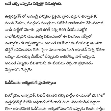
అనే చర్చ ఇప్పుడు సర్వత్రా నడుస్తోంది.
ఉత్తరప్రదేశ్ లో అసెంబ్లీ ఎన్నికల ప్రక్రియ ప్రారంభమైన తర్వాత 10
మంది నేతలు, ముగ్గురు మంత్రులు బీజేపీకి రాజీనామా చేసి సమాజ్
వాదీ పార్టీలో చేరారు. ప్రతి పోల్ సర్వే తిరిగి బీజేపీ పవర్లోకి
రాబోతున్నదని చెబుతున్న సమయంలో ఈ వలసలు ఎస్పీలో
ఉత్సాహం కలిగిస్తున్నాయి. అయితే బీజేపీలో ఈ వలసలపై అంతగా
టెన్షన్ కనిపించడం లేదు. పైగా ములాయం సింగ్ యాదవ్ చిన్న కోడలు
అపర్ణా యాదవ్ను బీజేపీలో చేర్చుకుని అఖిలేశ్కు షాక్ ఇచ్చింది.
అయితే ఎన్నికల ఫలితాలను ఈ వలసలు తీవ్రంగా ప్రభావితం
చేస్తాయని చెప్పలేం.
ఓబీసీలను ఆకట్టుకునే ప్రయత్నాలు
మరోవైపు, అప్నాదళ్‌, నిషద్‌ తదితర చిన్న పార్టీల సాయంతో 2017లో
ఉత్తరప్రదేశ్లో బీజేపీ అధికారంలోకి రాగలిగింది. వెనుకబడిన వర్గాలు
లేదా యాదవేతర ఓబీసీలను ఆకట్టుకోవడానికే ఇప్పుడు రెండు పార్టీల