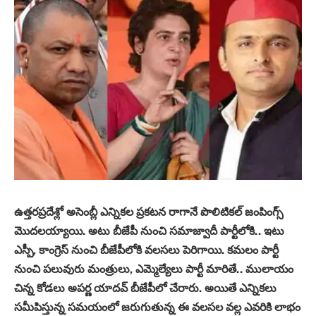
ఉత్తరప్రదేశ్లో అసెంబ్లీ ఎన్నికల ప్రకటన రాగానే పొలిటికల్ జంపింగ్స్
మొదలయ్యాయి. అటు బీజేపీ నుంచి సమాజ్వాదీ పార్టీలోకి.. ఇటు
ఎస్పీ, కాంగ్రెస్ నుంచి బీజేపీలోకి వలసలు పెరిగాయి. కమలం పార్టీ
నుంచి పలువురు మంత్రులు, ఎమ్మెల్యేలు పార్టీ మారితే.. ములాయం
చిన్న కోడలు అపర్ణ యాదవ్ బీజేపీలో చేరారు. అయితే ఎన్నికలు
సమీపిస్తున్న సమయంలో జరుగుతున్న ఈ వలసల వల్ల ఎవరికి లాభం