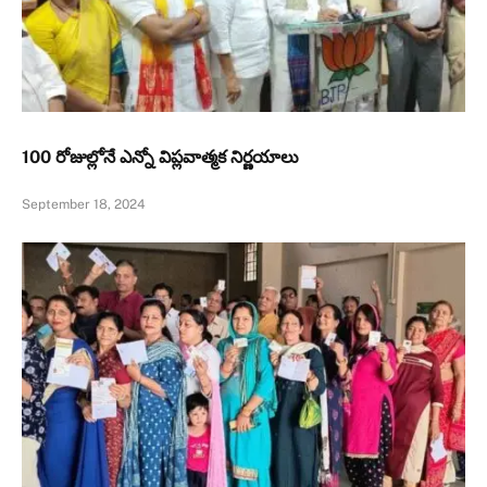
100 రోజుల్లోనే ఎన్నో విప్లవాత్మక నిర్ణయాలు
September 18, 2024