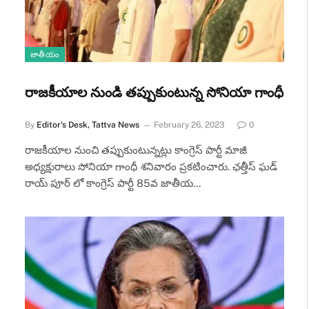
జాతీయం
రాజకీయాల నుండి తప్పుకుంటున్న సోనియా గాంధీ
By
Editor's Desk, Tattva News
February 26, 2023
0
రాజకీయాల నుంచి తప్పుకుంటున్నట్లు కాంగ్రెస్ పార్టీ మాజీ
అధ్యక్షురాలు సోనియా గాంధీ శనివారం ప్రకటించారు. ఛత్తీస్ ఘడ్
రాయ్ పూర్ లో కాంగ్రెస్ పార్టీ 85వ జాతీయ…