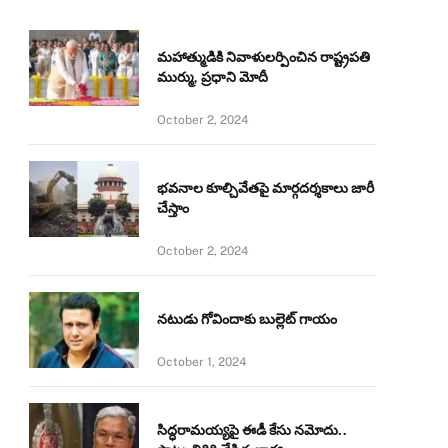
మహాత్ముడికి నివాళులర్పించిన రాష్ట్రపతి
ముర్ము, ప్రధాని మోదీ
October 2, 2024
భవనాల కూల్చివేతపై మార్గదర్శకాలు జారీ
చేస్తాం
October 2, 2024
నటుడు గోవిందాకు బుల్లెట్ గాయం
October 1, 2024
సిద్ధరామయ్యపై ఈడీ కేసు నమోదు..