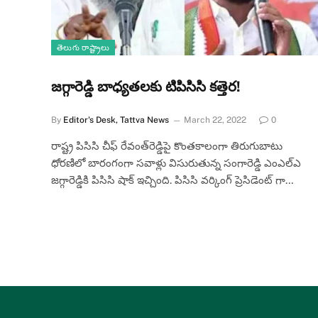
తెలుగు రాష్ట్రాలు
జగ్గారెడ్డి బాధ్యతలకు టిపిసిసి కత్తెర!
By
Editor's Desk, Tattva News
March 22, 2022
0
రాష్ట్ర పిసిసి చీఫ్ రేవంత్‌రెడ్డిపై కొంతకాలంగా తిరుగుబాటు
ధోరణిలో బారంగంగా సవాళ్లు విసురుతున్న సంగారెడ్డి ఎంఎల్‌ఎ
జగ్గారెడ్డికి పిసిసి షాక్ ఇచ్చింది. పిసిసి వర్కింగ్ ప్రెసిడెంట్ గా…