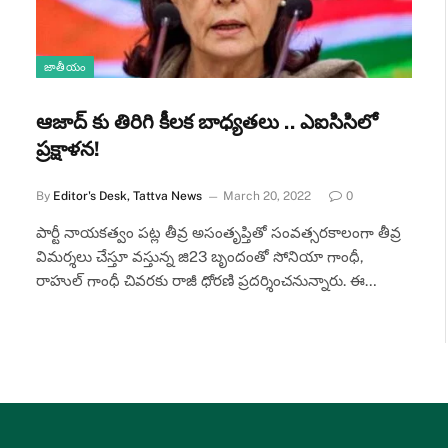
జాతీయం
ఆజాద్ కు తిరిగి కీలక బాధ్యతలు .. ఎఐసిసిలో
ప్రక్షాళన!
By
Editor's Desk, Tattva News
March 20, 2022
0
పార్టీ నాయకత్వం పట్ల తీవ్ర అసంతృప్తితో సంవత్సరకాలంగా తీవ్ర
విమర్శలు చేస్తూ వస్తున్న జి23 బృందంతో సోనియా గాంధీ,
రాహుల్ గాంధీ చివరకు రాజీ ధోరణి ప్రదర్శించనున్నారు. ఈ…