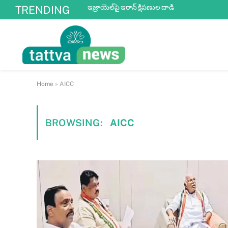
ఇజ్రాయెల్‌పై ఇరాన్ క్షిపణుల దాడి
TRENDING
Home
»
AICC
BROWSING:
AICC