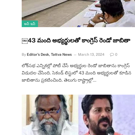
అవీ ఇవీ
￼43 మంది అభ్యర్థులతో కాంగ్రెస్ రెండో జాబితా
By
Editor's Desk, Tattva News
March 13, 2024
0
లోక్‌సభ ఎన్నికల్లో పోటీ చేసే అభ్యర్థుల రెండో జాబితాను కాంగ్రెస్‌
విడుదల చేసింది. సెకండ్ లిస్టులో 43 మంది అభ్యర్థులతో కూడిన
జాబితాను ప్రకటించింది. తెలుగు రాష్ట్రాల్లో…