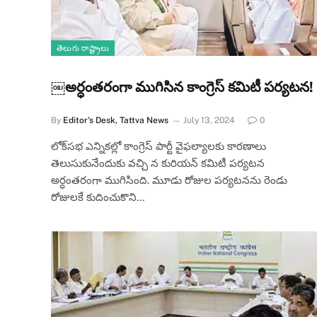
తెలుగు రాష్ట్రాలు
￼అర్ధంతరంగా ముగిసిన కాంగ్రెస్ కమిటీ పర్యటన!
By
Editor's Desk, Tattva News
July 13, 2024
0
లోక్‌సభ ఎన్నికల్లో కాంగ్రెస్‌ పార్టీ వైఫల్యాలకు కారణాలు
తెలుసుకునేందుకు వచ్చి న కురియన్‌ కమిటీ పర్యటన
అర్ధంతరంగా ముగిసింది. మూడు రోజుల పర్యటనను రెండు
రోజులకే కుదించుకొని…