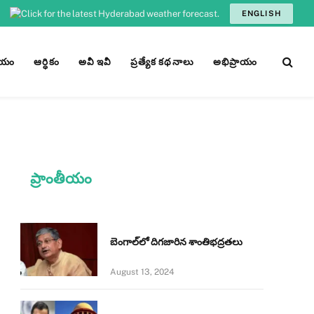
ENGLISH
ీయం
ఆర్ధికం
అవీ ఇవీ
ప్రత్యేక కథనాలు
అభిప్రాయం
ప్రాంతీయం
బెంగాల్‌లో దిగజారిన శాంతిభద్రతలు
August 13, 2024