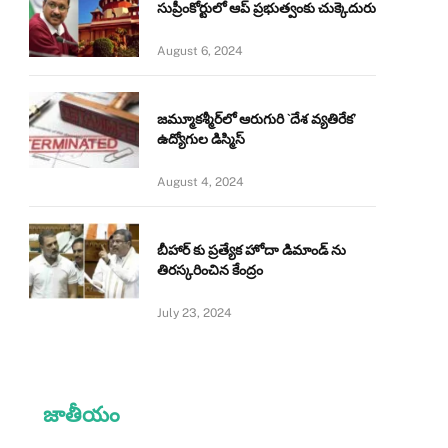
సుప్రీంకోర్టులో ఆప్ ప్రభుత్వంకు చుక్కెదురు
August 6, 2024
జమ్మూకశ్మీర్‌లో ఆరుగురి `దేశ వ్యతిరేక’
ఉద్యోగుల డిస్మిస్‌
August 4, 2024
బీహార్ కు ప్రత్యేక హోదా డిమాండ్ ను
తిరస్కరించిన కేంద్రం
July 23, 2024
జాతీయం