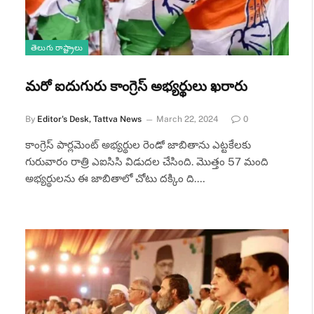
తెలుగు రాష్ట్రాలు
మరో ఐదుగురు కాంగ్రెస్ అభ్యర్థులు ఖరారు
By
Editor's Desk, Tattva News
March 22, 2024
0
కాంగ్రెస్ పార్లమెంట్ అభ్యర్థుల రెండో జాబితాను ఎట్టకేలకు
గురువారం రాత్రి ఎఐసిసి విడుదల చేసింది. మొత్తం 57 మంది
అభ్యర్థులను ఈ జాబితాలో చోటు దక్కిం ది.…